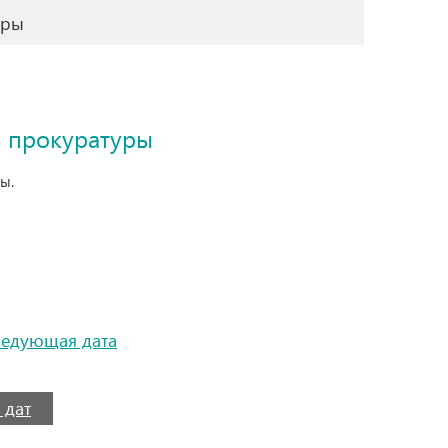
уры
в прокуратуры
ы.
ледующая дата
 дат