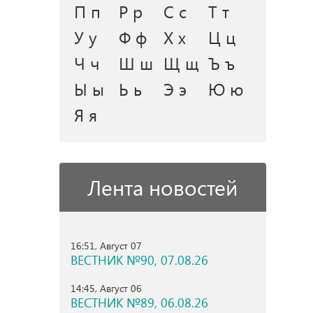
П п
Р р
С с
Т т
У у
Ф ф
Х х
Ц ц
Ч ч
Ш ш
Щ щ
Ъ ъ
Ы ы
Ь ь
Э э
Ю ю
Я я
Лента новостей
16:51, Август 07
ВЕСТНИК №90, 07.08.26
14:45, Август 06
ВЕСТНИК №89, 06.08.26