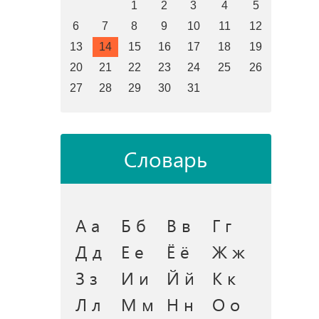
1
2
3
4
5
6
7
8
9
10
11
12
13
14
15
16
17
18
19
20
21
22
23
24
25
26
27
28
29
30
31
Словарь
А а
Б б
В в
Г г
Д д
Е е
Ё ё
Ж ж
З з
И и
Й й
К к
Л л
М м
Н н
О о