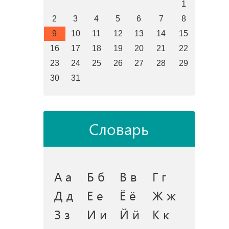
1
2
3
4
5
6
7
8
9
10
11
12
13
14
15
16
17
18
19
20
21
22
23
24
25
26
27
28
29
30
31
Словарь
А а
Б б
В в
Г г
Д д
Е е
Ё ё
Ж ж
З з
И и
Й й
К к