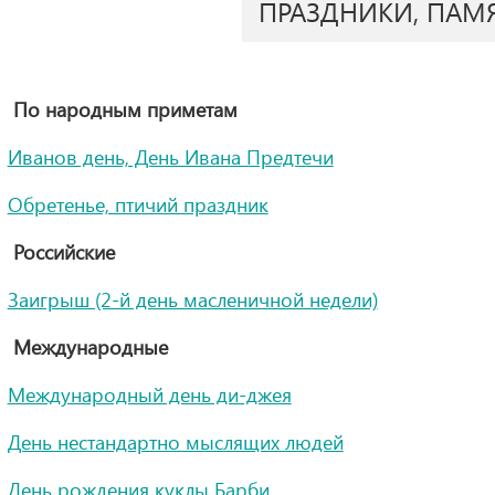
ПРАЗДНИКИ, ПАМ
По народным приметам
Иванов день, День Ивана Предтечи
Обретенье, птичий праздник
Российские
Заигрыш (2-й день масленичной недели)
Международные
Международный день ди-джея
День нестандартно мыслящих людей
День рождения куклы Барби