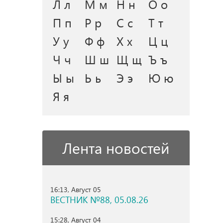
Л л
М м
Н н
О о
П п
Р р
С с
Т т
У у
Ф ф
Х х
Ц ц
Ч ч
Ш ш
Щ щ
Ъ ъ
Ы ы
Ь ь
Э э
Ю ю
Я я
Лента новостей
16:13, Август 05
ВЕСТНИК №88, 05.08.26
15:28, Август 04