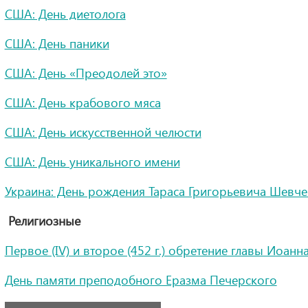
США: День диетолога
США: День паники
США: День «Преодолей это»
США: День крабового мяса
США: День искусственной челюсти
США: День уникального имени
Украина: День рождения Тараса Григорьевича Шевч
Религиозные
Первое (IV) и второе (452 г.) обретение главы Иоанн
День памяти преподобного Еразма Печерского