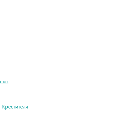
енко
а Крестителя