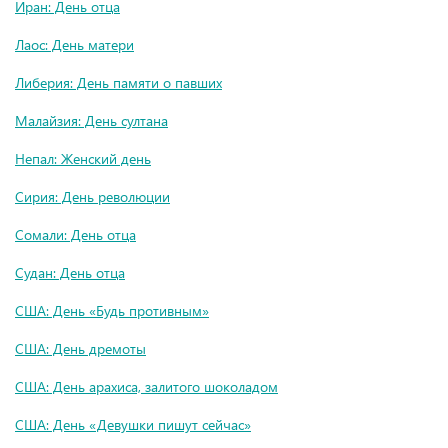
Иран: День отца
Лаос: День матери
Либерия: День памяти о павших
Малайзия: День султана
Непал: Женский день
Сирия: День революции
Сомали: День отца
Судан: День отца
США: День «Будь противным»
США: День дремоты
США: День арахиса, залитого шоколадом
США: День «Девушки пишут сейчас»