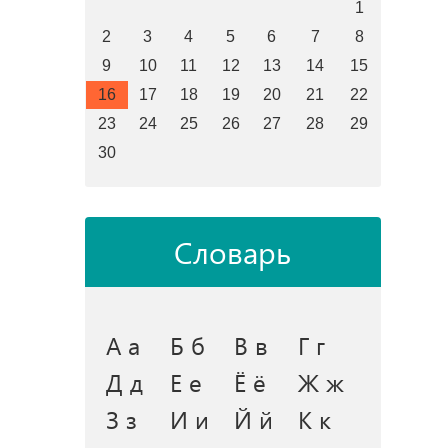
1
2
3
4
5
6
7
8
9
10
11
12
13
14
15
16
17
18
19
20
21
22
23
24
25
26
27
28
29
30
Словарь
А а
Б б
В в
Г г
Д д
Е е
Ё ё
Ж ж
З з
И и
Й й
К к