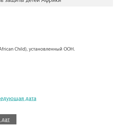
African Child), установленный ООН.
ледующая дата
 дат