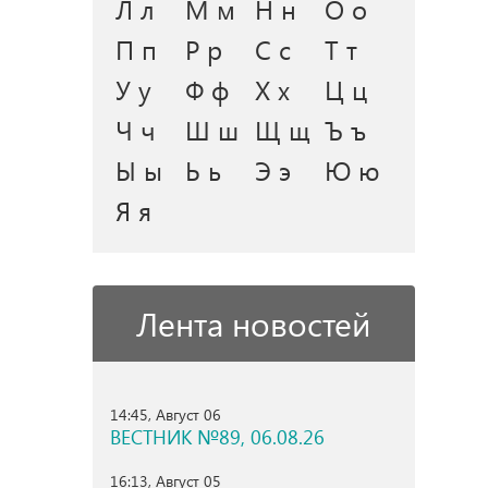
Л л
М м
Н н
О о
П п
Р р
С с
Т т
У у
Ф ф
Х х
Ц ц
Ч ч
Ш ш
Щ щ
Ъ ъ
Ы ы
Ь ь
Э э
Ю ю
Я я
Лента новостей
14:45, Август 06
ВЕСТНИК №89, 06.08.26
16:13, Август 05