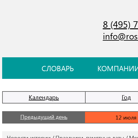
8 (495) 
info@ros
СЛОВАРЬ
КОМПАНИ
Календарь
Год
Предыдущий день
Новости истории
Праздники, памятные даты
Меж