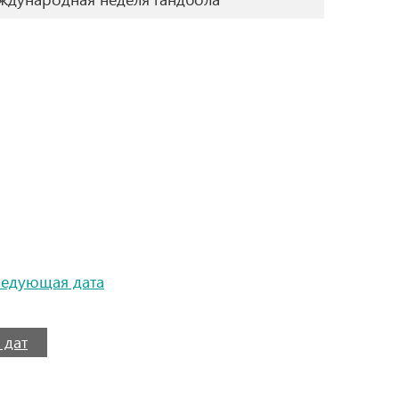
ледующая дата
 дат