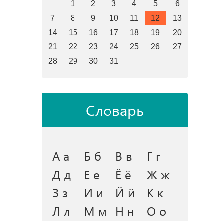
1
2
3
4
5
6
7
8
9
10
11
12
13
14
15
16
17
18
19
20
21
22
23
24
25
26
27
28
29
30
31
Словарь
А а
Б б
В в
Г г
Д д
Е е
Ё ё
Ж ж
З з
И и
Й й
К к
Л л
М м
Н н
О о