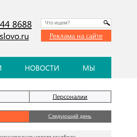
744 8688
slovo.ru
Реклама на сайте
И
НОВОСТИ
МЫ
Персоналии
Следующий день
дународная неделя гандбола