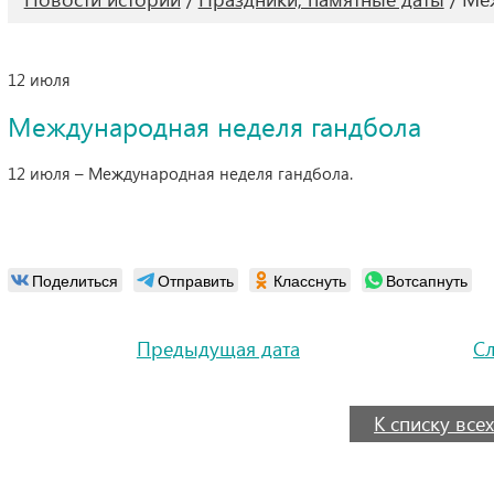
12 июля
Международная неделя гандбола
12 июля – Международная неделя гандбола.
Поделиться
Отправить
Класснуть
Вотсапнуть
Предыдущая дата
С
К списку всех