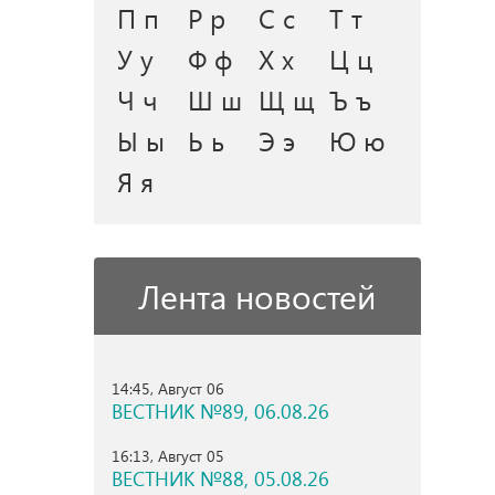
П п
Р р
С с
Т т
У у
Ф ф
Х х
Ц ц
Ч ч
Ш ш
Щ щ
Ъ ъ
Ы ы
Ь ь
Э э
Ю ю
Я я
Лента новостей
14:45, Август 06
ВЕСТНИК №89, 06.08.26
16:13, Август 05
ВЕСТНИК №88, 05.08.26