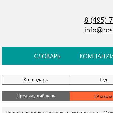
8 (495) 
info@ros
СЛОВАРЬ
КОМПАНИ
Календарь
Год
Предыдущий день
Новости истории
Праздники, памятные даты
Меж