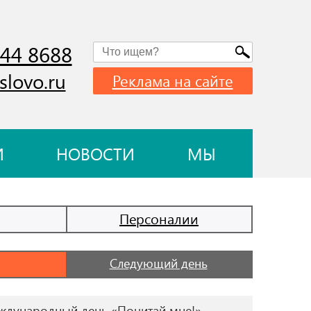
744 8688
slovo.ru
Реклама на сайте
И
НОВОСТИ
МЫ
Персоналии
Следующий день
дународный день «Почитай мне!»