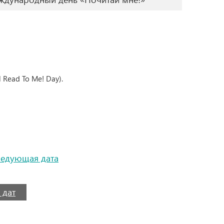
 Read To Me! Day).
ледующая дата
 дат