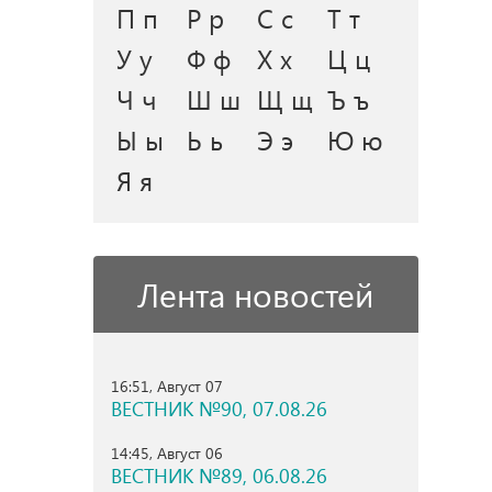
П п
Р р
С с
Т т
У у
Ф ф
Х х
Ц ц
Ч ч
Ш ш
Щ щ
Ъ ъ
Ы ы
Ь ь
Э э
Ю ю
Я я
Лента новостей
16:51, Август 07
ВЕСТНИК №90, 07.08.26
14:45, Август 06
ВЕСТНИК №89, 06.08.26