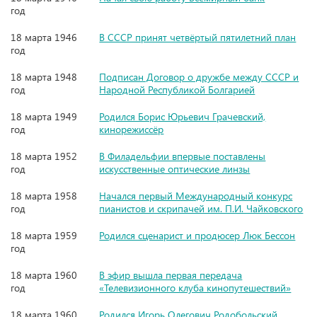
год
18 марта 1946
В СССР принят четвёртый пятилетний план
год
18 марта 1948
Подписан Договор о дружбе между СССР и
год
Народной Республикой Болгарией
18 марта 1949
Родился Борис Юрьевич Грачевский,
год
кинорежиссёр
18 марта 1952
В Филадельфии впервые поставлены
год
искусственные оптические линзы
18 марта 1958
Начался первый Международный конкурс
год
пианистов и скрипачей им. П.И. Чайковского
18 марта 1959
Родился сценарист и продюсер Люк Бессон
год
18 марта 1960
В эфир вышла первая передача
год
«Телевизионного клуба кинопутешествий»
18 марта 1960
Родился Игорь Олегович Родобольский,