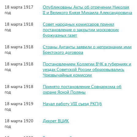
18 марта 1917
Опубликованы Акты об отречении Николая
год
II и Великого Князя Михаила Александровича
18 марта 1918
Совет народных комиссаров принял
год
постановление о закрытии московских
буржуазных газет
18 марта 1918
Страны Антанты заявили о непризнании ими
год
Брестского договора
18 марта 1918
Постановлением Коллегии ВЧК в губерниях и
год
уездах Советской России образовывались
Чрезвычайные комиссии
18 марта 1918
Принято постановление Совнаркома об
год
охране Ясной Поляны
18 марта 1919
Начал работу VIII съезд РКП(б
год
18 марта 1920
Декрет ВЦИК
год