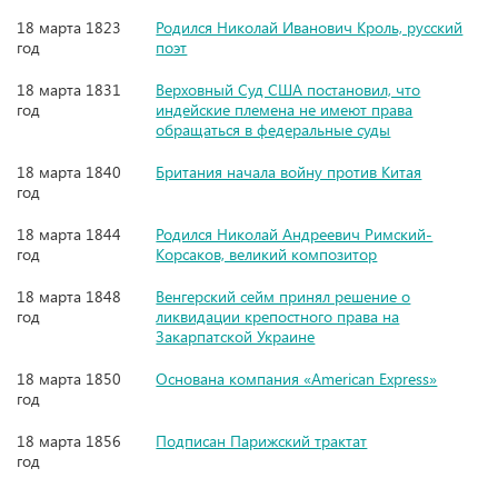
18 марта 1823
Родился Николай Иванович Кроль, русский
год
поэт
18 марта 1831
Верховный Суд США постановил, что
год
индейские племена не имеют права
обращаться в федеральные суды
18 марта 1840
Британия начала войну против Китая
год
18 марта 1844
Родился Николай Андреевич Римский-
год
Корсаков, великий композитор
18 марта 1848
Венгерский сейм принял решение о
год
ликвидации крепостного права на
Закарпатской Украине
18 марта 1850
Основана компания «American Express»
год
18 марта 1856
Подписан Парижский трактат
год