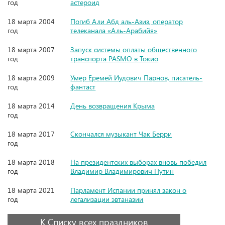
год
астероид
18 марта 2004
Погиб Али Абд аль-Азиз, оператор
год
телеканала «Аль-Арабийя»
18 марта 2007
Запуск системы оплаты общественного
год
транспорта PASMO в Токио
18 марта 2009
Умер Еремей Иудович Парнов, писатель-
год
фантаст
18 марта 2014
День возвращения Крыма
год
18 марта 2017
Скончался музыкант Чак Берри
год
18 марта 2018
На президентских выборах вновь победил
год
Владимир Владимирович Путин
18 марта 2021
Парламент Испании принял закон о
год
легализации эвтаназии
К Списку всех праздников