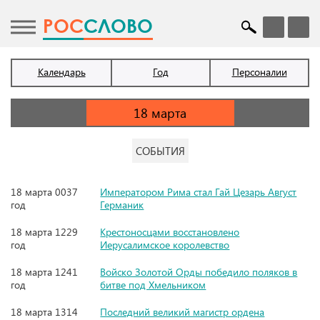
POC
СЛОВО
Календарь
Год
Персоналии
СОБЫТИЯ
18 марта 0037
Императором Рима стал Гай Цезарь Август
год
Германик
18 марта 1229
Крестоносцами восстановлено
год
Иерусалимское королевство
18 марта 1241
Войско Золотой Орды победило поляков в
год
битве под Хмельником
18 марта 1314
Последний великий магистр ордена