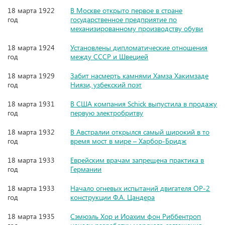
18 марта 1922
В Москве открыто первое в стране
год
государственное предприятие по
механизированному производству обуви
18 марта 1924
Установлены дипломатические отношения
год
между СССР и Швецией
18 марта 1929
Забит насмерть камнями Хамза Хакимзаде
год
Ниязи, узбекский поэт
18 марта 1931
В США компания Schick выпустила в продажу
год
первую электробритву
18 марта 1932
В Австралии открылся самый широкий в то
год
время мост в мире – Харбор-Бридж
18 марта 1933
Еврейским врачам запрещена практика в
год
Германии
18 марта 1933
Начало огневых испытаний двигателя ОР-2
год
конструкции Ф.А. Цандера
18 марта 1935
Сэмюэль Хор и Иоахим фон Риббентроп