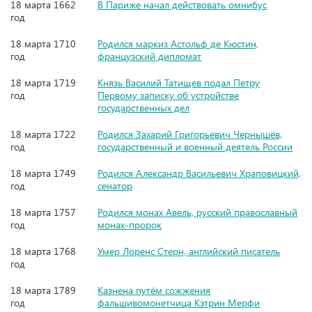
18 марта 1662
В Париже начал действовать омнибус
год
18 марта 1710
Родился маркиз Астольф де Кюстин,
год
французский дипломат
18 марта 1719
Князь Василий Татищев подал Петру
год
Первому записку об устройстве
государственных дел
18 марта 1722
Родился Захарий Григорьевич Чернышёв,
год
государственный и военный деятель России
18 марта 1749
Родился Александр Васильевич Храповицкий,
год
сенатор
18 марта 1757
Родился монах Авель, русский православный
год
монах-пророк
18 марта 1768
Умер Лоренс Стерн, английский писатель
год
18 марта 1789
Казнена путём сожжения
год
фальшивомонетчица Кэтрин Мерфи