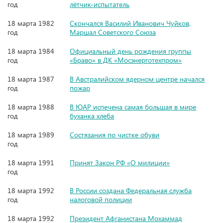
год
лётчик-испытатель
18 марта 1982
Скончался Василий Иванович Чуйков,
год
Маршал Советского Союза
18 марта 1984
Официальный день рождения группы
год
«Браво» в ДК «Мосэнерготехпром»
18 марта 1987
В Австралийском ядерном центре начался
год
пожар
18 марта 1988
В ЮАР испечена самая большая в мире
год
буханка хлеба
18 марта 1989
Состязания по чистке обуви
год
18 марта 1991
Принят Закон РФ «О милиции»
год
18 марта 1992
В России создана Федеральная служба
год
налоговой полиции
18 марта 1992
Президент Афганистана Мохаммад