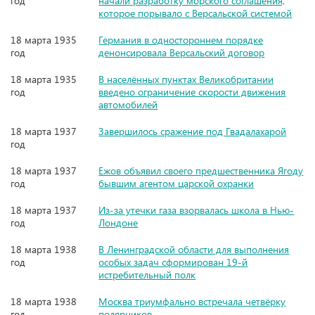
год
начали разработку морского соглашения,
которое порывало с Версальской системой
18 марта 1935
Германия в одностороннем порядке
год
денонсировала Версальский договор
18 марта 1935
В населённых пунктах Великобритании
год
введено ограничение скорости движения
автомобилей
18 марта 1937
Завершилось сражение под Гвадалахарой
год
18 марта 1937
Ежов объявил своего предшественника Ягоду
год
бывшим агентом царской охранки
18 марта 1937
Из-за утечки газа взорвалась школа в Нью-
год
Лондоне
18 марта 1938
В Ленинградской области для выполнения
год
особых задач сформирован 19-й
истребительный полк
18 марта 1938
Москва триумфально встречала четвёрку
год
полярников