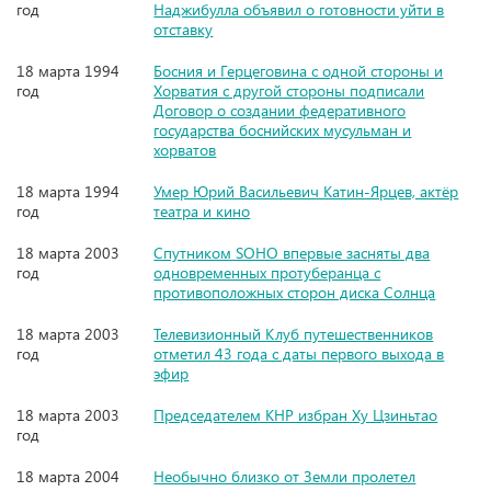
год
Наджибулла объявил о готовности уйти в
отставку
18 марта 1994
Босния и Герцеговина с одной стороны и
год
Хорватия с другой стороны подписали
Договор о создании федеративного
государства боснийских мусульман и
хорватов
18 марта 1994
Умер Юрий Васильевич Катин-Ярцев, актёр
год
театра и кино
18 марта 2003
Спутником SOHO впервые засняты два
год
одновременных протуберанца с
противоположных сторон диска Солнца
18 марта 2003
Телевизионный Клуб путешественников
год
отметил 43 года с даты первого выхода в
эфир
18 марта 2003
Председателем КНР избран Ху Цзиньтао
год
18 марта 2004
Необычно близко от Земли пролетел