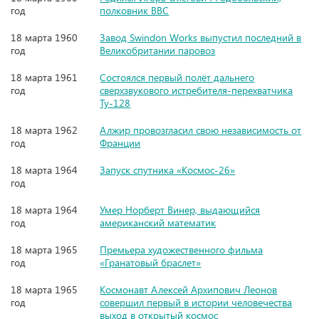
год
полковник ВВС
18 марта 1960
Завод Swindon Works выпустил последний в
год
Великобритании паровоз
18 марта 1961
Состоялся первый полёт дальнего
год
сверхзвукового истребителя-перехватчика
Ту-128
18 марта 1962
Алжир провозгласил свою независимость от
год
Франции
18 марта 1964
Запуск спутника «Космос-26»
год
18 марта 1964
Умер Норберт Винер, выдающийся
год
американский математик
18 марта 1965
Премьера художественного фильма
год
«Гранатовый браслет»
18 марта 1965
Космонавт Алексей Архипович Леонов
год
совершил первый в истории человечества
выход в открытый космос