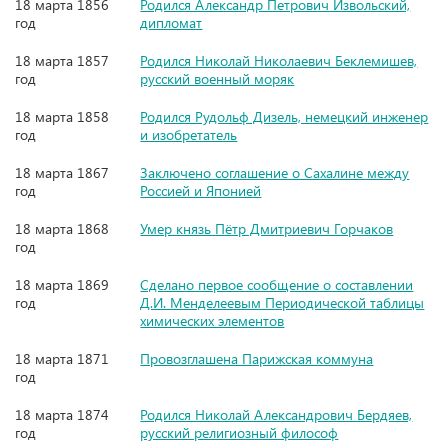
18 марта 1856
Родился Александр Петрович Извольский,
год
дипломат
18 марта 1857
Родился Николай Николаевич Беклемишев,
год
русский военный моряк
18 марта 1858
Родился Рудольф Дизель, немецкий инженер
год
и изобретатель
18 марта 1867
Заключено соглашение о Сахалине между
год
Россией и Японией
18 марта 1868
Умер князь Пётр Дмитриевич Горчаков
год
18 марта 1869
Сделано первое сообщение о составлении
год
Д.И. Менделеевым Периодической таблицы
химических элементов
18 марта 1871
Провозглашена Парижская коммуна
год
18 марта 1874
Родился Николай Александрович Бердяев,
год
русский религиозный философ