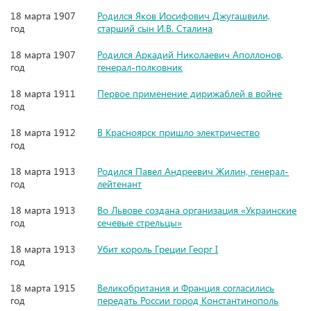
18 марта 1907
Родился Яков Иосифович Джугашвили,
год
старший сын И.В. Сталина
18 марта 1907
Родился Аркадий Николаевич Аполлонов,
год
генерал-полковник
18 марта 1911
Первое применение дирижаблей в войне
год
18 марта 1912
В Красноярск пришло электричество
год
18 марта 1913
Родился Павел Андреевич Жилин, генерал-
год
лейтенант
18 марта 1913
Во Львове создана организация «Украинские
год
сечевые стрельцы»
18 марта 1913
Убит король Греции Георг I
год
18 марта 1915
Великобритания и Франция согласились
год
передать России город Константинополь