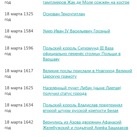
год
тамплиеров Жак де Моле сожжён на костре
18 марта 1325
Основан Теночтитлан
год
18 марта 1584
Умер Иван IV Васильевич Грозный
год
18 марта 1596
Польский король Сигизмунд III Ваза
год
официально перенёс столицу Польши в
Варшаву
18 марта 1617
Великие послы прислали в Новгород Великий
год
Царскую грамоту
18 марта 1625
Населённый пункт Либау (ныне Лиепая)
год
получил статус города
18 марта 1634
Польский король Владислав предпринял
год
второй штурм русской крепости Белая
18 марта 1642
Вернулись из Азова дворянин Афанасий
год
Желябужский и подьячий Арефа Башмаков