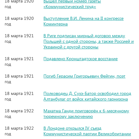
18 марта 1920
Вышел первый номер газеты
год
«Коммунистический труд»
18 марта 1920
Выступление В.И. Ленина на II конгрессе
год
Коминтерна
18 марта 1921
В Риге подписан мирный договор между
год
Польшей с одной стороны, а также Россией и
Украиной с другой стороны
18 марта 1921
Подавлено Кронштадтское восстание
год
18 марта 1921
Погиб Герасим Григорьевич Фейгин, поэт
год
18 марта 1921
Полководец Д. Сухэ-Батор освободил город
год
Алтанбулаг от войск китайского гарнизона
18 марта 1922
Махатма Ганди приговорён к 6-месячному
год
тюремному заключению
18 марта 1922
В Лондоне открылся IV съезд
год
Коммунистической партии Великобритании