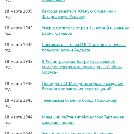
18 марта 1939
Венгрия захватила Южную Словакию и
год
Закарпатскую Украину
18 марта 1942
Умер в госпитале от ран 14-летний школьник
год
Борис Кузнецов
18 марта 1942
Состоялась встреча И.В. Сталина и генерала
год
польской армии Андерса
18 марта 1942
В Ленинградском Театре музыкальной
год
комедии состоялась премьера – «Любовь
моряка»
18 марта 1942
Президент США подписал указ о создании
год
Военного управления перемещений
18 марта 1943
Телеграмма Сталина бойцу Новосёлову
год
18 марта 1944
Младший лейтенант Исмаилбек Таранчиев
год
совершил подвиг
18 марта 1944
Украинские националисты-бандеровцы