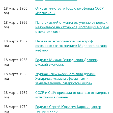
18 марта 1966
Открыт кинотеатр Госфильмофонда СССР
год
«Иллюзион»
18 марта 1966
Папа римский отменил отлучение от церкви,
год
наложенное на католиков, состоящих в браке
с некатоликами
18 марта 1967
Первая из экологических катастроф,
год
связанных с загрязнением Мирового океана
нефтью
18 марта 1968
Родился Михаил Геннадьевич Делягин,
год
русский экономист
18 марта 1968
Журнал «Newsweek» объявил Джими
год
Хендрикса «самым эффектным и
захватывающим гитаристом мира»
18 марта 1969
СССР и США призвали отказаться от ядерных
год
испытаний в океане
18 марта 1972
Родился Сергей Юрьевич Карякин, актёр
год
театра и кино