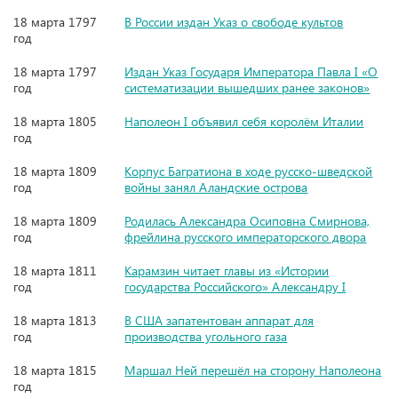
18 марта 1797
В России издан Указ о свободе культов
год
18 марта 1797
Издан Указ Государя Императора Павла I «О
год
систематизации вышедших ранее законов»
18 марта 1805
Наполеон I объявил себя королём Италии
год
18 марта 1809
Корпус Багратиона в ходе русско-шведской
год
войны занял Аландские острова
18 марта 1809
Родилась Александра Осиповна Смирнова,
год
фрейлина русского императорского двора
18 марта 1811
Карамзин читает главы из «Истории
год
государства Российского» Александру I
18 марта 1813
В США запатентован аппарат для
год
производства угольного газа
18 марта 1815
Маршал Ней перешёл на сторону Наполеона
год