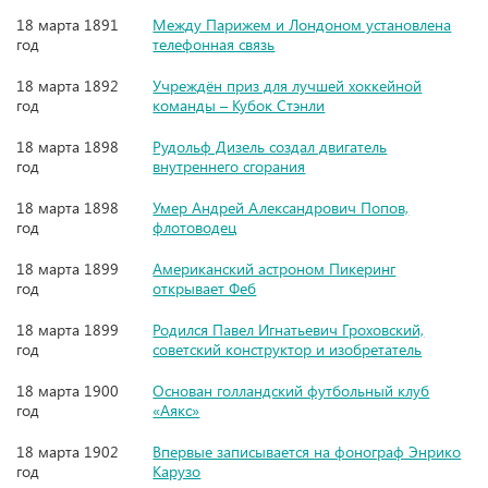
18 марта 1891
Между Парижем и Лондоном установлена
год
телефонная связь
18 марта 1892
Учреждён приз для лучшей хоккейной
год
команды – Кубок Стэнли
18 марта 1898
Рудольф Дизель создал двигатель
год
внутреннего сгорания
18 марта 1898
Умер Андрей Александрович Попов,
год
флотоводец
18 марта 1899
Американский астроном Пикеринг
год
открывает Феб
18 марта 1899
Родился Павел Игнатьевич Гроховский,
год
советский конструктор и изобретатель
18 марта 1900
Основан голландский футбольный клуб
год
«Аякс»
18 марта 1902
Впервые записывается на фонограф Энрико
год
Карузо