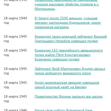
год
учинили массовое убийство поляков в с.
Могильницы
18 марта 1944
В Чикаго около 2500 женщин, услышав
год
рекламу распродажи будильников, смели
охранников магазина
18 марта 1945
Командир танка младший лейтенант Василий
год
Григорьевич Нелюбов совершил подвиг
18 марта 1945
Командир 163 гвардейского авиационного
год
полка майор Пётр Константинович
Козаченко совершил подвиг
18 марта 1945
Лейтенант Якоб Мартинович Кундер закрыл
год
телом амбразуру вражеского дзота
18 марта 1945
Англо-американская авиация совершила
год
самый мощный налёт на Берлин
18 марта 1945
Правительство Японии закрыло все школы
год
18 марта 1946
Начал свою работу Всемирный банк