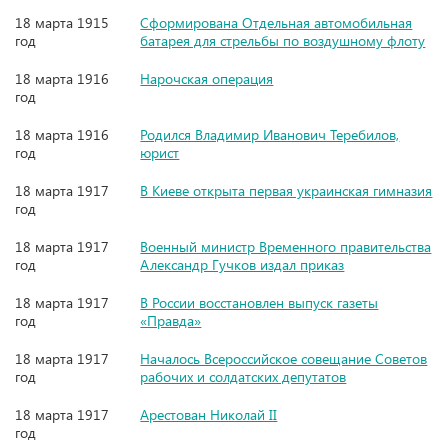
18 марта 1915
Сформирована Отдельная автомобильная
год
батарея для стрельбы по воздушному флоту
18 марта 1916
Нарочская операция
год
18 марта 1916
Родился Владимир Иванович Теребилов,
год
юрист
18 марта 1917
В Киеве открыта первая украинская гимназия
год
18 марта 1917
Военный министр Временного правительства
год
Александр Гучков издал приказ
18 марта 1917
В России восстановлен выпуск газеты
год
«Правда»
18 марта 1917
Началось Всероссийское совещание Советов
год
рабочих и солдатских депутатов
18 марта 1917
Арестован Николай II
год