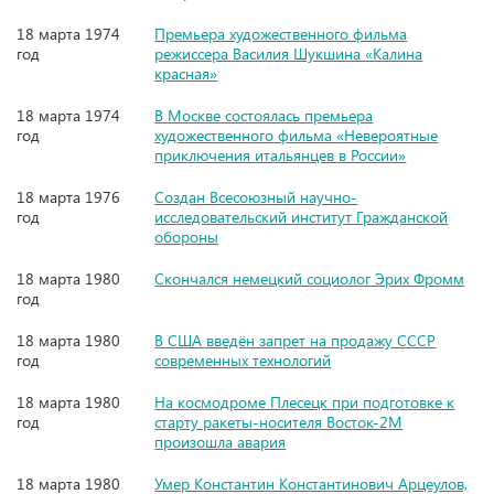
18 марта 1974
Премьера художественного фильма
год
режиссера Василия Шукшина «Калина
красная»
18 марта 1974
В Москве состоялась премьера
год
художественного фильма «Невероятные
приключения итальянцев в России»
18 марта 1976
Создан Всесоюзный научно-
год
исследовательский институт Гражданской
обороны
18 марта 1980
Скончался немецкий социолог Эрих Фромм
год
18 марта 1980
В США введён запрет на продажу СССР
год
современных технологий
18 марта 1980
На космодроме Плесецк при подготовке к
год
старту ракеты-носителя Восток-2М
произошла авария
18 марта 1980
Умер Константин Константинович Арцеулов,