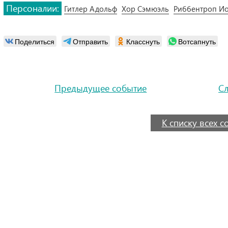
Персоналии:
Гитлер Адольф
Хор Сэмюэль
Риббентроп И
Поделиться
Отправить
Класснуть
Вотсапнуть
Предыдущее событие
С
К списку всех 