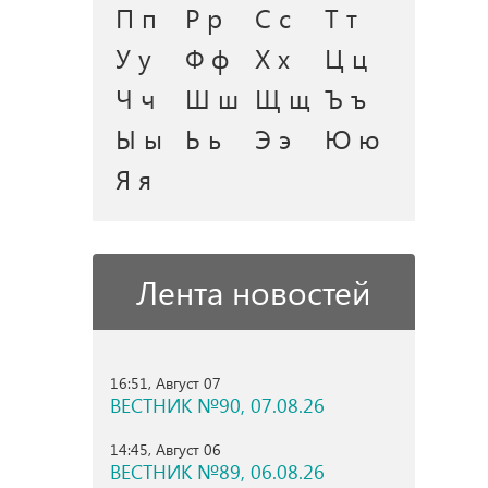
П п
Р р
С с
Т т
У у
Ф ф
Х х
Ц ц
Ч ч
Ш ш
Щ щ
Ъ ъ
Ы ы
Ь ь
Э э
Ю ю
Я я
Лента новостей
16:51, Август 07
ВЕСТНИК №90, 07.08.26
14:45, Август 06
ВЕСТНИК №89, 06.08.26