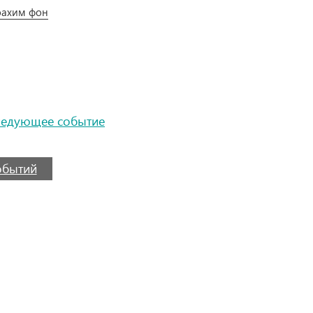
оахим фон
ледующее событие
событий