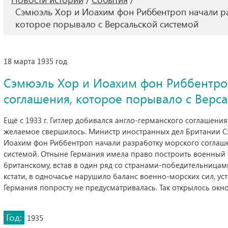
Сэмюэль Хор и Иоахим фон Риббентроп начали ра
которое порывало с Версальской системой
18 марта 1935 год
Сэмюэль Хор и Иоахим фон Риббентро
соглашения, которое порывало с Верс
Ещё с 1933 г. Гитлер добивался англо-германского соглашения
желаемое свершилось. Министр иностранных дел Британии 
Иоахим фон Риббентроп начали разработку морского соглаш
системой. Отныне Германия имела право построить военный 
британскому, встав в один ряд со странами-победительница
кстати, в одночасье нарушило баланс военно-морских сил, уст
Германия попросту не предусматривалась. Так открылось окн
Год:
1935