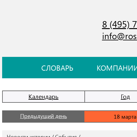
8 (495) 
info@ros
СЛОВАРЬ
КОМПАНИ
Календарь
Год
Предыдущий день
Новости истории
События