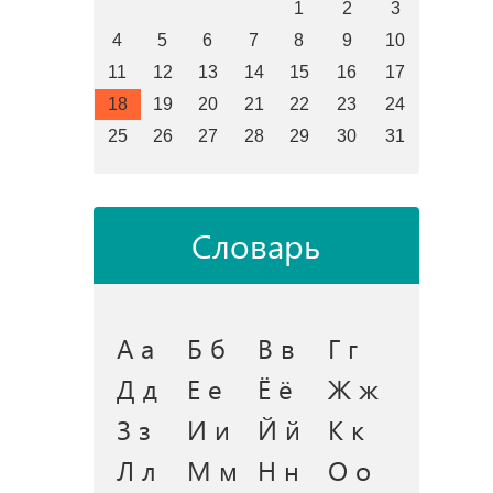
1
2
3
4
5
6
7
8
9
10
11
12
13
14
15
16
17
18
19
20
21
22
23
24
25
26
27
28
29
30
31
Словарь
А а
Б б
В в
Г г
Д д
Е е
Ё ё
Ж ж
З з
И и
Й й
К к
Л л
М м
Н н
О о