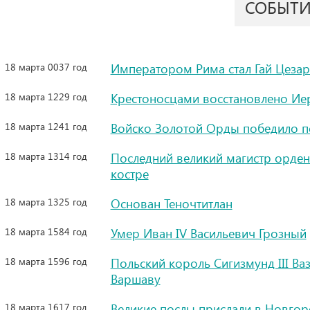
СОБЫТ
18 марта 0037 год
Императором Рима стал Гай Цезар
18 марта 1229 год
Крестоносцами восстановлено Ие
18 марта 1241 год
Войско Золотой Орды победило п
18 марта 1314 год
Последний великий магистр орде
костре
18 марта 1325 год
Основан Теночтитлан
18 марта 1584 год
Умер Иван IV Васильевич Грозный
18 марта 1596 год
Польский король Сигизмунд III В
Варшаву
18 марта 1617 год
Великие послы прислали в Новгор