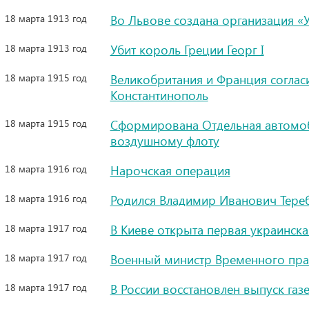
18 марта 1913 год
Во Львове создана организация «
18 марта 1913 год
Убит король Греции Георг I
18 марта 1915 год
Великобритания и Франция соглас
Константинополь
18 марта 1915 год
Сформирована Отдельная автомоб
воздушному флоту
18 марта 1916 год
Нарочская операция
18 марта 1916 год
Родился Владимир Иванович Тере
18 марта 1917 год
В Киеве открыта первая украинска
18 марта 1917 год
Военный министр Временного прав
18 марта 1917 год
В России восстановлен выпуск газ