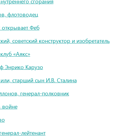
внутреннего сгорания
в, флотоводец
 открывает Феб
кий, советский конструктор и изобретатель
клуб «Аякс»
аф Энрико Карузо
ли, старший сын И.В. Сталина
ллонов, генерал-полковник
 войне
во
генерал-лейтенант