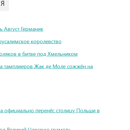
ИЯ
ь Август Германик
русалимское королевство
оляков в битве под Хмельником
на тамплиеров Жак де Моле сожжён на
аза официально перенёс столицу Польши в
од Великий Царскую грамоту