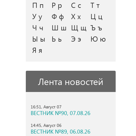
П п
Р р
С с
Т т
У у
Ф ф
Х х
Ц ц
Ч ч
Ш ш
Щ щ
Ъ ъ
Ы ы
Ь ь
Э э
Ю ю
Я я
Лента новостей
16:51, Август 07
ВЕСТНИК №90, 07.08.26
14:45, Август 06
ВЕСТНИК №89, 06.08.26