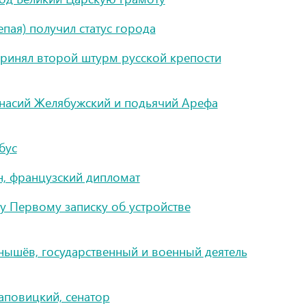
пая) получил статус города
ринял второй штурм русской крепости
анасий Желябужский и подьячий Арефа
бус
н, французский дипломат
у Первому записку об устройстве
нышёв, государственный и военный деятель
аповицкий, сенатор