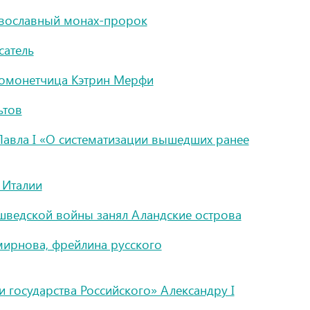
авославный монах-пророк
сатель
вомонетчица Кэтрин Мерфи
ьтов
Павла I «О систематизации вышедших ранее
 Италии
-шведской войны занял Аландские острова
мирнова, фрейлина русского
и государства Российского» Александру I