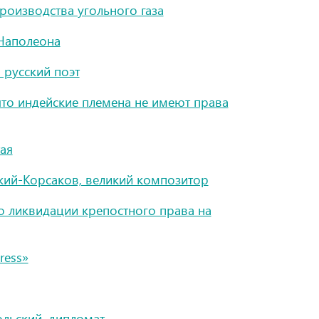
роизводства угольного газа
Наполеона
 русский поэт
то индейские племена не имеют права
ая
кий-Корсаков, великий композитор
о ликвидации крепостного права на
ress»
льский, дипломат