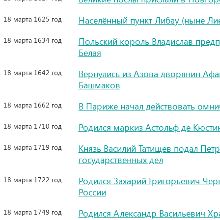
18 марта 1625 год
Населённый пункт Либау (ныне Лие
18 марта 1634 год
Польский король Владислав предп
Белая
18 марта 1642 год
Вернулись из Азова дворянин Аф
Башмаков
18 марта 1662 год
В Париже начал действовать омни
18 марта 1710 год
Родился маркиз Астольф де Кюсти
18 марта 1719 год
Князь Василий Татищев подал Петр
государственных дел
18 марта 1722 год
Родился Захарий Григорьевич Чер
России
18 марта 1749 год
Родился Александр Васильевич Хр