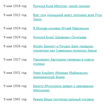
9 мая 1918 год
Родился Коля Мяготин, герой-пионер
9 мая 1922 год
Взят под домашний арест патриарх всея Руси
Тихон
9 мая 1924 год
В Москве основан Музей Революции
9 мая 1924 год
Родился Булат Шалвович Окуджава
9 мая 1926 год
Флойд Беннетт и Ричард Бэрд первыми
пролетели над Северным полюсом Земли
9 мая 1927 год
Парламент Австралии переехал в новую
столицу
9 мая 1931 год
Умер Альберт Абрахам Майкельсон,
американский физик
9 мая 1936 год
Бенито Муссолини заявил о завоевании
Абиссинии
9 мая 1941 год
Режим Виши подписал мирный договор