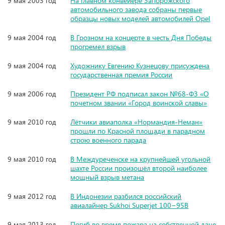
9 мая 2003 год
На главном конвейере Запорожского
автомобильного завода собраны первые
образцы новых моделей автомобилей Opel
9 мая 2004 год
В Грозном на концерте в честь Дня Победы
прогремел взрыв
9 мая 2004 год
Художнику Евгению Кузнецову присуждена
государственная премия России
9 мая 2006 год
Президент РФ подписал закон №68-ФЗ «О
почетном звании «Город воинской славы»
9 мая 2010 год
Лётчики авиаполка «Нормандия-Неман»
прошли по Красной площади в парадном
строю военного парада
9 мая 2010 год
В Междуреченске на крупнейшей угольной
шахте России произошёл второй наиболее
мощный взрыв метана
9 мая 2012 год
В Индонезии разбился российский
авиалайнер Sukhoi Superjet 100−95B
9 мая 2013 год
Погиб во время пожара на собственной даче