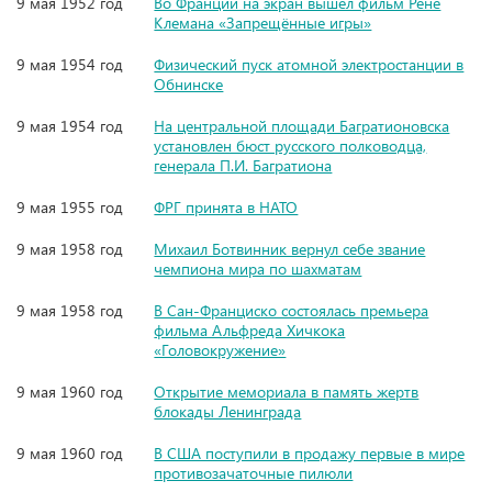
9 мая 1952 год
Во Франции на экран вышел фильм Рене
Клемана «Запрещённые игры»
9 мая 1954 год
Физический пуск атомной электростанции в
Обнинске
9 мая 1954 год
На центральной площади Багратионовска
установлен бюст русского полководца,
генерала П.И. Багратиона
9 мая 1955 год
ФРГ принята в НАТО
9 мая 1958 год
Михаил Ботвинник вернул себе звание
чемпиона мира по шахматам
9 мая 1958 год
В Сан-Франциско состоялась премьера
фильма Альфреда Хичкока
«Головокружение»
9 мая 1960 год
Открытие мемориала в память жертв
блокады Ленинграда
9 мая 1960 год
В США поступили в продажу первые в мире
противозачаточные пилюли