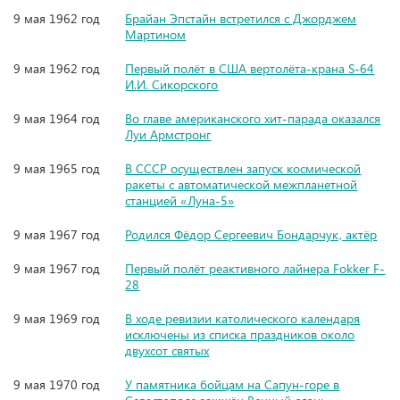
9 мая 1962 год
Брайан Эпстайн встретился с Джорджем
Мартином
9 мая 1962 год
Первый полёт в США вертолёта-крана S-64
И.И. Сикорского
9 мая 1964 год
Во главе американского хит-парада оказался
Луи Армстронг
9 мая 1965 год
В СССР осуществлен запуск космической
ракеты с автоматической межпланетной
станцией «Луна-5»
9 мая 1967 год
Родился Фёдор Сергеевич Бондарчук, актёр
9 мая 1967 год
Первый полёт реактивного лайнера Fokker F-
28
9 мая 1969 год
В ходе ревизии католического календаря
исключены из списка праздников около
двухсот святых
9 мая 1970 год
У памятника бойцам на Сапун-горе в