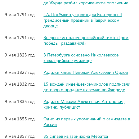
де Журда разбил корсиканское ополчение
9 мая 1791 год
Г.А. Потёмкин устроил для Екатерины II
грандиозный праздник в Таврическом
дворце
9 мая 1791 год
Впервые исполнен российский гимн «Гром
победы, раздавайся!»
9 мая 1823 год
В Петербурге основано Николаевское
кавалерийское училище
9 мая 1827 год
Родился князь Николай Алексеевич Орлов
9 мая 1832 год
15 вождей индейцев-семинолов подписали
договор о продаже их земли во Флориде
9 мая 1835 год
Родился Максим Алексеевич Антонович,
критик, публицист
9 мая 1855 год
Одно из первых упоминаний о самиздате в
России
9 мая 1857 год
85 сипаев из гарнизона Мератха