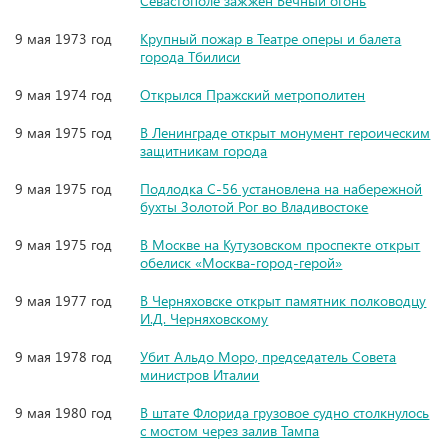
Севастополе зажжён Вечный огонь
9 мая 1973 год
Крупный пожар в Театре оперы и балета
города Тбилиси
9 мая 1974 год
Открылся Пражский метрополитен
9 мая 1975 год
В Ленинграде открыт монумент героическим
защитникам города
9 мая 1975 год
Подлодка С-56 установлена на набережной
бухты Золотой Рог во Владивостоке
9 мая 1975 год
В Москве на Кутузовском проспекте открыт
обелиск «Москва-город-герой»
9 мая 1977 год
В Черняховске открыт памятник полководцу
И.Д. Черняховскому
9 мая 1978 год
Убит Альдо Моро, председатель Совета
министров Италии
9 мая 1980 год
В штате Флорида грузовое судно столкнулось
с мостом через залив Тампа