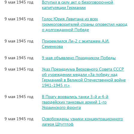
9 мая 1945 год
Вступил в силу акт о безоговорочной
капитуляции Германии
9 мая 1945 год
Голос Юрия Левитана из всех
громкоговорителей страны оповестил народ
о долгожданной Победе
9 мая 1945 год
Приземлился Ли-2 с экипажем А.И.
Семенкова
9 мая 1945 год
9 мая объявлено Праздником Победы
9 мая 1945 год
Указ Президиума Верховного Совета СССР
об учреждении медали «За победу над
Германией в Великой Отечественной войне
1941-1945 гг.»
9 мая 1945 год
В Прагу ворвались танки 3-й и 4-й
гвардейских танковых армий 1-го
Украинского фронта
9 мая 1945 год
Освобождены узники концентрационного
лагеря Штуттгоф