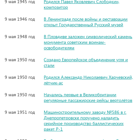
9 мая 1945 год
Родился Павел Яковлевич Слободкин,
композитор
9 мая 1946 год
В Ленинграде после войны и реставрации
открыт Государственный Русский музей
9 мая 1948 год
В Пловдиве заложен символический камень
монумента советским воинам-
освободителям
9 мая 1950 год
Создано Европейское объединение угля и
стали
9 мая 1950 год
Родился Александр Николаевич Харчевский,
лётчик-ас
9 мая 1950 год
Начались первые в Великобритании
регулярные пассажирские рейсы вертолётов
9 мая 1951 год
Машиностроительному заводу №586 в г.
Днепропетровске поручено наладить
серийное производство баллистических
ракет Р-1