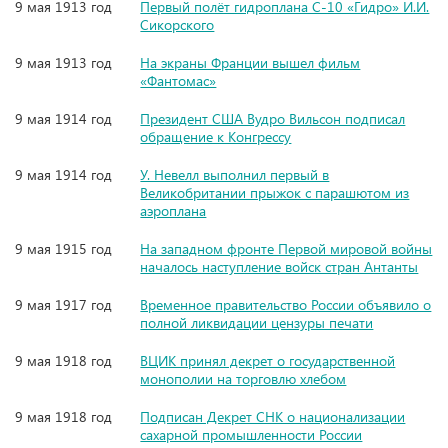
9 мая 1913 год
Первый полёт гидроплана С-10 «Гидро» И.И.
Сикорского
9 мая 1913 год
На экраны Франции вышел фильм
«Фантомас»
9 мая 1914 год
Президент США Вудро Вильсон подписал
обращение к Конгрессу
9 мая 1914 год
У. Невелл выполнил первый в
Великобритании прыжок с парашютом из
аэроплана
9 мая 1915 год
На западном фронте Первой мировой войны
началось наступление войск стран Антанты
9 мая 1917 год
Временное правительство России объявило о
полной ликвидации цензуры печати
9 мая 1918 год
ВЦИК принял декрет о государственной
монополии на торговлю хлебом
9 мая 1918 год
Подписан Декрет СНК о национализации
сахарной промышленности России