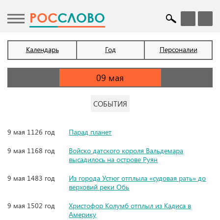
POC
СЛОВО
Календарь
Год
Персоналии
СОБЫТИЯ
9 мая 1126 год
Парад планет
9 мая 1168 год
Войско датского короля Вальдемара
высадилось на острове Руян
9 мая 1483 год
Из города Устюг отплыла «судовая рать» до
верховий реки Обь
9 мая 1502 год
Христофор Колумб отплыл из Кадиса в
Америку