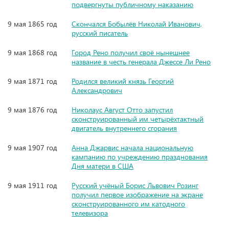
подвергнуты публичному наказанию
9 мая 1865 год
Скончался Бобылёв Николай Иванович,
русский писатель
9 мая 1868 год
Город Рено получил своё нынешнее
название в честь генерала Джессе Ли Рено
9 мая 1871 год
Родился великий князь Георгий
Александрович
9 мая 1876 год
Николаус Август Отто запустил
сконструированный им четырёхтактный
двигатель внутреннего сгорания
9 мая 1907 год
Анна Джарвис начала национальную
кампанию по учреждению празднования
Дня матери в США
9 мая 1911 год
Русский учёный Борис Львович Розинг
получил первое изображение на экране
сконструированного им катодного
телевизора