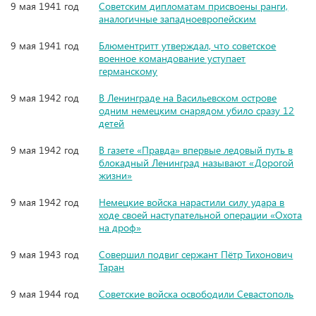
9 мая 1941 год
Советским дипломатам присвоены ранги,
аналогичные западноевропейским
9 мая 1941 год
Блюментритт утверждал, что советское
военное командование уступает
германскому
9 мая 1942 год
В Ленинграде на Васильевском острове
одним немецким снарядом убило сразу 12
детей
9 мая 1942 год
В газете «Правда» впервые ледовый путь в
блокадный Ленинград называют «Дорогой
жизни»
9 мая 1942 год
Немецкие войска нарастили силу удара в
ходе своей наступательной операции «Охота
на дроф»
9 мая 1943 год
Совершил подвиг сержант Пётр Тихонович
Таран
9 мая 1944 год
Советские войска освободили Севастополь