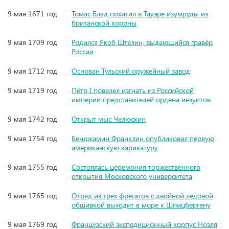
9 мая 1671 год
Томас Блад похитил в Тауэре изумруды из
британской короны
9 мая 1709 год
Родился Якоб Штелин, выдающийся гравёр
России
9 мая 1712 год
Основан Тульский оружейный завод
9 мая 1719 год
Пётр I повелел изгнать из Российской
империи представителей ордена иезуитов
9 мая 1742 год
Открыт мыс Челюскин
9 мая 1754 год
Бенджамин Франклин опубликовал первую
американскую карикатуру
9 мая 1755 год
Состоялась церемония торжественного
открытия Московского университета
9 мая 1765 год
Отряд из трёх фрегатов с двойной ледовой
обшивкой выходит в море к Шпицбергену
9 мая 1769 год
Французский экспедиционный корпус Ноэля