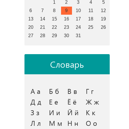
1
2
3
4
5
6
7
8
9
10
11
12
13
14
15
16
17
18
19
20
21
22
23
24
25
26
27
28
29
30
31
Словарь
А а
Б б
В в
Г г
Д д
Е е
Ё ё
Ж ж
З з
И и
Й й
К к
Л л
М м
Н н
О о