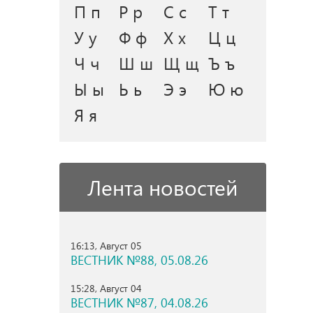
П п
Р р
С с
Т т
У у
Ф ф
Х х
Ц ц
Ч ч
Ш ш
Щ щ
Ъ ъ
Ы ы
Ь ь
Э э
Ю ю
Я я
Лента новостей
16:13, Август 05
ВЕСТНИК №88, 05.08.26
15:28, Август 04
ВЕСТНИК №87, 04.08.26