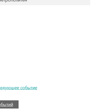
ледующее событие
событий