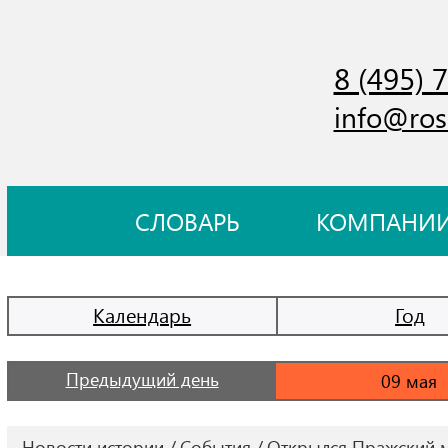
8 (495) 
info@ros
СЛОВАРЬ
КОМПАНИ
Календарь
Год
Предыдущий день
Новости истории
События
Открылся Пражский 