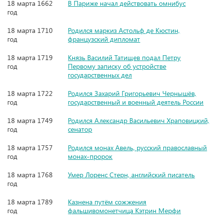
18 марта 1662
В Париже начал действовать омнибус
год
18 марта 1710
Родился маркиз Астольф де Кюстин,
год
французский дипломат
18 марта 1719
Князь Василий Татищев подал Петру
год
Первому записку об устройстве
государственных дел
18 марта 1722
Родился Захарий Григорьевич Чернышёв,
год
государственный и военный деятель России
18 марта 1749
Родился Александр Васильевич Храповицкий,
год
сенатор
18 марта 1757
Родился монах Авель, русский православный
год
монах-пророк
18 марта 1768
Умер Лоренс Стерн, английский писатель
год
18 марта 1789
Казнена путём сожжения
год
фальшивомонетчица Кэтрин Мерфи