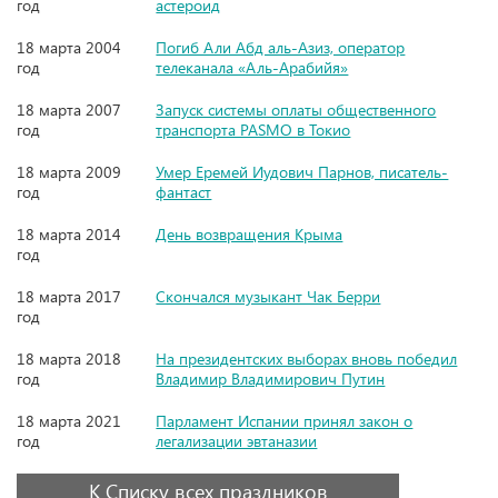
год
астероид
18 марта 2004
Погиб Али Абд аль-Азиз, оператор
год
телеканала «Аль-Арабийя»
18 марта 2007
Запуск системы оплаты общественного
год
транспорта PASMO в Токио
18 марта 2009
Умер Еремей Иудович Парнов, писатель-
год
фантаст
18 марта 2014
День возвращения Крыма
год
18 марта 2017
Скончался музыкант Чак Берри
год
18 марта 2018
На президентских выборах вновь победил
год
Владимир Владимирович Путин
18 марта 2021
Парламент Испании принял закон о
год
легализации эвтаназии
К Списку всех праздников