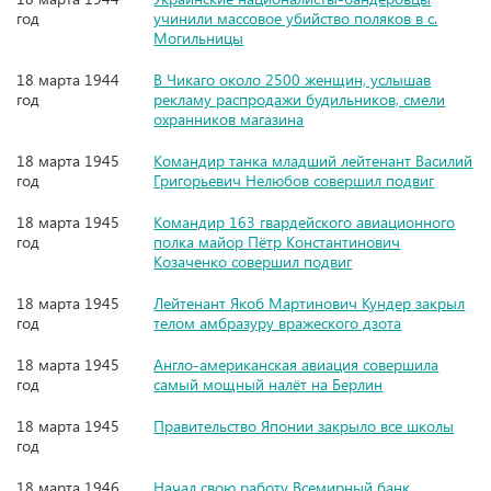
год
учинили массовое убийство поляков в с.
Могильницы
18 марта 1944
В Чикаго около 2500 женщин, услышав
год
рекламу распродажи будильников, смели
охранников магазина
18 марта 1945
Командир танка младший лейтенант Василий
год
Григорьевич Нелюбов совершил подвиг
18 марта 1945
Командир 163 гвардейского авиационного
год
полка майор Пётр Константинович
Козаченко совершил подвиг
18 марта 1945
Лейтенант Якоб Мартинович Кундер закрыл
год
телом амбразуру вражеского дзота
18 марта 1945
Англо-американская авиация совершила
год
самый мощный налёт на Берлин
18 марта 1945
Правительство Японии закрыло все школы
год
18 марта 1946
Начал свою работу Всемирный банк