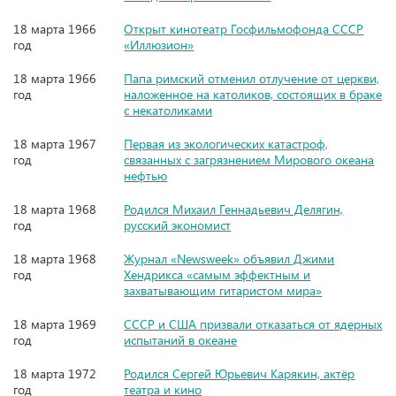
18 марта 1966
Открыт кинотеатр Госфильмофонда СССР
год
«Иллюзион»
18 марта 1966
Папа римский отменил отлучение от церкви,
год
наложенное на католиков, состоящих в браке
с некатоликами
18 марта 1967
Первая из экологических катастроф,
год
связанных с загрязнением Мирового океана
нефтью
18 марта 1968
Родился Михаил Геннадьевич Делягин,
год
русский экономист
18 марта 1968
Журнал «Newsweek» объявил Джими
год
Хендрикса «самым эффектным и
захватывающим гитаристом мира»
18 марта 1969
СССР и США призвали отказаться от ядерных
год
испытаний в океане
18 марта 1972
Родился Сергей Юрьевич Карякин, актёр
год
театра и кино