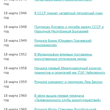
год
18 марта 1946
В СССР принят четвёртый пятилетний план
год
18 марта 1948
Подписан Договор о дружбе между СССР и
год
Народной Республикой Болгарией
18 марта 1949
Родился Борис Юрьевич Грачевский,
год
кинорежиссёр
18 марта 1952
В Филадельфии впервые поставлены
год
искусственные оптические линзы
18 марта 1958
Начался первый Международный конкурс
год
пианистов и скрипачей им. П.И. Чайковского
18 марта 1959
Родился сценарист и продюсер Люк Бессон
год
18 марта 1960
В эфир вышла первая передача
год
«Телевизионного клуба кинопутешествий»
18 марта 1960
Родился Игорь Олегович Родобольский,