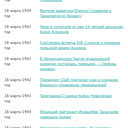
18 марта 1939
Венгрия захватила Южную Словакию и
год
Закарпатскую Украину
18 марта 1942
Умер в госпитале от ран 14-летний школьник
год
Борис Кузнецов
18 марта 1942
Состоялась встреча И.В. Сталина и генерала
год
польской армии Андерса
18 марта 1942
В Ленинградском Театре музыкальной
год
комедии состоялась премьера – «Любовь
моряка»
18 марта 1942
Президент США подписал указ о создании
год
Военного управления перемещений
18 марта 1943
Телеграмма Сталина бойцу Новосёлову
год
18 марта 1944
Младший лейтенант Исмаилбек Таранчиев
год
совершил подвиг
18 марта 1944
Украинские националисты-бандеровцы