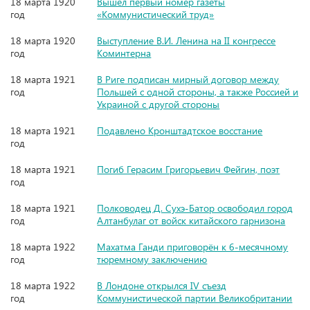
18 марта 1920
Вышел первый номер газеты
год
«Коммунистический труд»
18 марта 1920
Выступление В.И. Ленина на II конгрессе
год
Коминтерна
18 марта 1921
В Риге подписан мирный договор между
год
Польшей с одной стороны, а также Россией и
Украиной с другой стороны
18 марта 1921
Подавлено Кронштадтское восстание
год
18 марта 1921
Погиб Герасим Григорьевич Фейгин, поэт
год
18 марта 1921
Полководец Д. Сухэ-Батор освободил город
год
Алтанбулаг от войск китайского гарнизона
18 марта 1922
Махатма Ганди приговорён к 6-месячному
год
тюремному заключению
18 марта 1922
В Лондоне открылся IV съезд
год
Коммунистической партии Великобритании