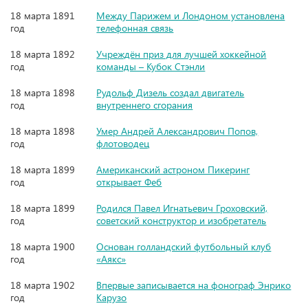
18 марта 1891
Между Парижем и Лондоном установлена
год
телефонная связь
18 марта 1892
Учреждён приз для лучшей хоккейной
год
команды – Кубок Стэнли
18 марта 1898
Рудольф Дизель создал двигатель
год
внутреннего сгорания
18 марта 1898
Умер Андрей Александрович Попов,
год
флотоводец
18 марта 1899
Американский астроном Пикеринг
год
открывает Феб
18 марта 1899
Родился Павел Игнатьевич Гроховский,
год
советский конструктор и изобретатель
18 марта 1900
Основан голландский футбольный клуб
год
«Аякс»
18 марта 1902
Впервые записывается на фонограф Энрико
год
Карузо