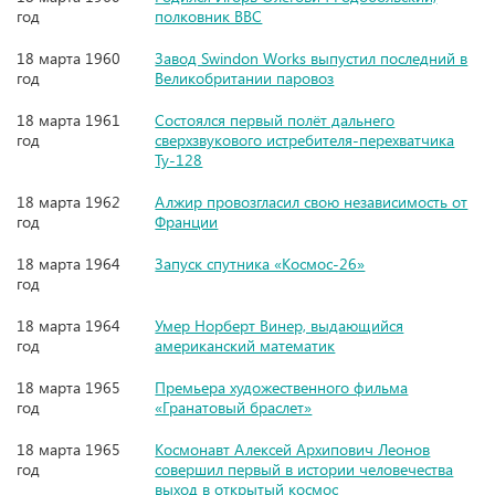
год
полковник ВВС
18 марта 1960
Завод Swindon Works выпустил последний в
год
Великобритании паровоз
18 марта 1961
Состоялся первый полёт дальнего
год
сверхзвукового истребителя-перехватчика
Ту-128
18 марта 1962
Алжир провозгласил свою независимость от
год
Франции
18 марта 1964
Запуск спутника «Космос-26»
год
18 марта 1964
Умер Норберт Винер, выдающийся
год
американский математик
18 марта 1965
Премьера художественного фильма
год
«Гранатовый браслет»
18 марта 1965
Космонавт Алексей Архипович Леонов
год
совершил первый в истории человечества
выход в открытый космос