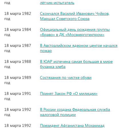
год
лётчик-испытатель
18 марта 1982
Скончался Василий Иванович Чуйков,
год
Маршал Советского Союза
18 марта 1984
Официальный день рождения группы
год
«Браво» в ДК «Мосэнерготехпром»
18 марта 1987
В Австралийском ядерном центре начался
год
пожар
18 марта 1988
В ЮАР испечена самая большая в мире
год
буханка хлеба
18 марта 1989
Состязания по чистке обуви
год
18 марта 1991
Принят Закон РФ «О милиции»
год
18 марта 1992
В России создана Федеральная служба
год
налоговой полиции
18 марта 1992
Президент Афганистана Мохаммад