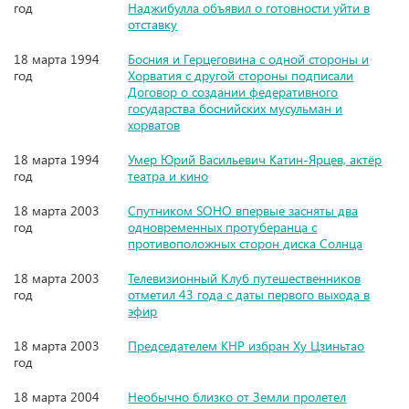
год
Наджибулла объявил о готовности уйти в
отставку
18 марта 1994
Босния и Герцеговина с одной стороны и
год
Хорватия с другой стороны подписали
Договор о создании федеративного
государства боснийских мусульман и
хорватов
18 марта 1994
Умер Юрий Васильевич Катин-Ярцев, актёр
год
театра и кино
18 марта 2003
Спутником SOHO впервые засняты два
год
одновременных протуберанца с
противоположных сторон диска Солнца
18 марта 2003
Телевизионный Клуб путешественников
год
отметил 43 года с даты первого выхода в
эфир
18 марта 2003
Председателем КНР избран Ху Цзиньтао
год
18 марта 2004
Необычно близко от Земли пролетел