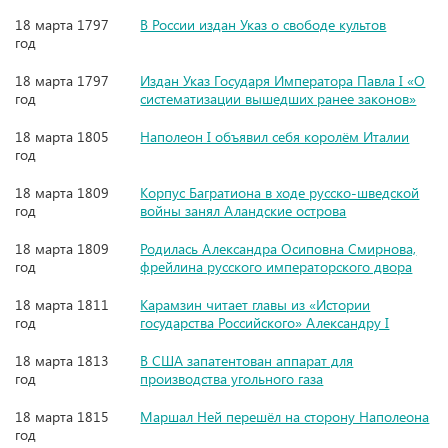
18 марта 1797
В России издан Указ о свободе культов
год
18 марта 1797
Издан Указ Государя Императора Павла I «О
год
систематизации вышедших ранее законов»
18 марта 1805
Наполеон I объявил себя королём Италии
год
18 марта 1809
Корпус Багратиона в ходе русско-шведской
год
войны занял Аландские острова
18 марта 1809
Родилась Александра Осиповна Смирнова,
год
фрейлина русского императорского двора
18 марта 1811
Карамзин читает главы из «Истории
год
государства Российского» Александру I
18 марта 1813
В США запатентован аппарат для
год
производства угольного газа
18 марта 1815
Маршал Ней перешёл на сторону Наполеона
год