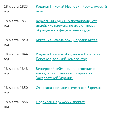
18 марта 1823
Родился Николай Иванович Кроль, русский
год
поэт
18 марта 1831
Верховный Суд США постановил, что
год
индейские племена не имеют права
обращаться в федеральные суды
18 марта 1840
Британия начала войну против Китая
год
18 марта 1844
Родился Николай Андреевич Римский-
год
Корсаков, великий композитор
18 марта 1848
Венгерский сейм принял решение о
год
ликвидации крепостного права на
Закарпатской Украине
18 марта 1850
Основана компания «American Express»
год
18 марта 1856
Подписан Парижский трактат
год