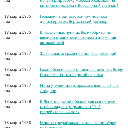
год
начали разработку морского соглашения,
которое порывало с Версальской системой
18 марта 1935
Германия в одностороннем порядке
год
денонсировала Версальский договор
18 марта 1935
В населённых пунктах Великобритании
год
введено ограничение скорости движения
автомобилей
18 марта 1937
Завершилось сражение под Гвадалахарой
год
18 марта 1937
Ежов объявил своего предшественника Ягоду
год
бывшим агентом царской охранки
18 марта 1937
Из-за утечки газа взорвалась школа в Нью-
год
Лондоне
18 марта 1938
В Ленинградской области для выполнения
год
особых задач сформирован 19-й
истребительный полк
18 марта 1938
Москва триумфально встречала четвёрку
год
полярников