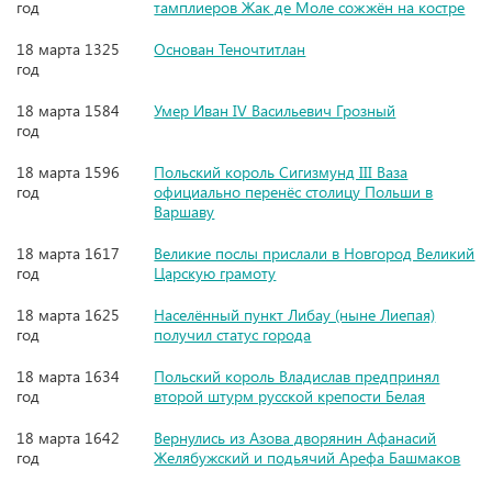
год
тамплиеров Жак де Моле сожжён на костре
18 марта 1325
Основан Теночтитлан
год
18 марта 1584
Умер Иван IV Васильевич Грозный
год
18 марта 1596
Польский король Сигизмунд III Ваза
год
официально перенёс столицу Польши в
Варшаву
18 марта 1617
Великие послы прислали в Новгород Великий
год
Царскую грамоту
18 марта 1625
Населённый пункт Либау (ныне Лиепая)
год
получил статус города
18 марта 1634
Польский король Владислав предпринял
год
второй штурм русской крепости Белая
18 марта 1642
Вернулись из Азова дворянин Афанасий
год
Желябужский и подьячий Арефа Башмаков