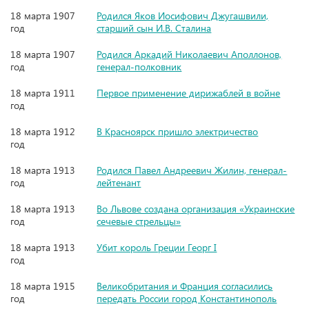
18 марта 1907
Родился Яков Иосифович Джугашвили,
год
старший сын И.В. Сталина
18 марта 1907
Родился Аркадий Николаевич Аполлонов,
год
генерал-полковник
18 марта 1911
Первое применение дирижаблей в войне
год
18 марта 1912
В Красноярск пришло электричество
год
18 марта 1913
Родился Павел Андреевич Жилин, генерал-
год
лейтенант
18 марта 1913
Во Львове создана организация «Украинские
год
сечевые стрельцы»
18 марта 1913
Убит король Греции Георг I
год
18 марта 1915
Великобритания и Франция согласились
год
передать России город Константинополь