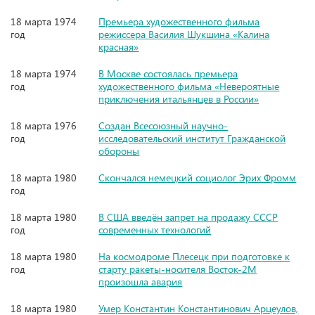
18 марта 1974
Премьера художественного фильма
год
режиссера Василия Шукшина «Калина
красная»
18 марта 1974
В Москве состоялась премьера
год
художественного фильма «Невероятные
приключения итальянцев в России»
18 марта 1976
Создан Всесоюзный научно-
год
исследовательский институт Гражданской
обороны
18 марта 1980
Скончался немецкий социолог Эрих Фромм
год
18 марта 1980
В США введён запрет на продажу СССР
год
современных технологий
18 марта 1980
На космодроме Плесецк при подготовке к
год
старту ракеты-носителя Восток-2М
произошла авария
18 марта 1980
Умер Константин Константинович Арцеулов,