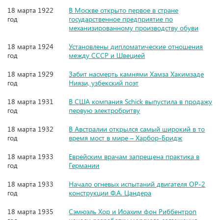
18 марта 1922
В Москве открыто первое в стране
год
государственное предприятие по
механизированному производству обуви
18 марта 1924
Установлены дипломатические отношения
год
между СССР и Швецией
18 марта 1929
Забит насмерть камнями Хамза Хакимзаде
год
Ниязи, узбекский поэт
18 марта 1931
В США компания Schick выпустила в продажу
год
первую электробритву
18 марта 1932
В Австралии открылся самый широкий в то
год
время мост в мире – Харбор-Бридж
18 марта 1933
Еврейским врачам запрещена практика в
год
Германии
18 марта 1933
Начало огневых испытаний двигателя ОР-2
год
конструкции Ф.А. Цандера
18 марта 1935
Сэмюэль Хор и Иоахим фон Риббентроп