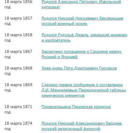
18 марта 1856
Родился Александр Петрович Извольский,
год
дипломат
18 марта 1857
Родился Николай Николаевич Беклемишев,
год
русский военный моряк
18 марта 1858
Родился Рудольф Дизель, немецкий инженер
год
и изобретатель
18 марта 1867
Заключено соглашение о Сахалине между
год
Россией и Японией
18 марта 1868
Умер князь Пётр Дмитриевич Горчаков
год
18 марта 1869
Сделано первое сообщение о составлении
год
Д.И. Менделеевым Периодической таблицы
химических элементов
18 марта 1871
Провозглашена Парижская коммуна
год
18 марта 1874
Родился Николай Александрович Бердяев,
год
русский религиозный философ