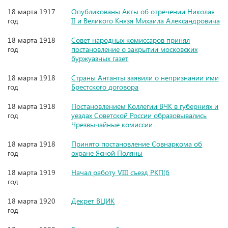
18 марта 1917
Опубликованы Акты об отречении Николая
год
II и Великого Князя Михаила Александровича
18 марта 1918
Совет народных комиссаров принял
год
постановление о закрытии московских
буржуазных газет
18 марта 1918
Страны Антанты заявили о непризнании ими
год
Брестского договора
18 марта 1918
Постановлением Коллегии ВЧК в губерниях и
год
уездах Советской России образовывались
Чрезвычайные комиссии
18 марта 1918
Принято постановление Совнаркома об
год
охране Ясной Поляны
18 марта 1919
Начал работу VIII съезд РКП(б
год
18 марта 1920
Декрет ВЦИК
год