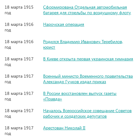
18 марта 1915
Сформирована Отдельная автомобильная
год
батарея для стрельбы по воздушному флоту
18 марта 1916
Нарочская операция
год
18 марта 1916
Родился Владимир Иванович Теребилов,
год
юрист
18 марта 1917
В Киеве открыта первая украинская гимназия
год
18 марта 1917
Военный министр Временного правительства
год
Александр Гучков издал приказ
18 марта 1917
В России восстановлен выпуск газеты
год
«Правда»
18 марта 1917
Началось Всероссийское совещание Советов
год
рабочих и солдатских депутатов
18 марта 1917
Арестован Николай II
год