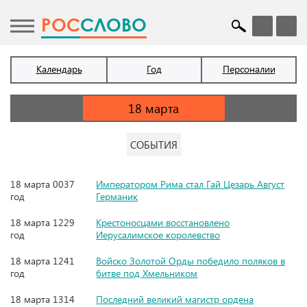
POC
СЛОВО
Календарь
Год
Персоналии
СОБЫТИЯ
18 марта 0037
Императором Рима стал Гай Цезарь Август
год
Германик
18 марта 1229
Крестоносцами восстановлено
год
Иерусалимское королевство
18 марта 1241
Войско Золотой Орды победило поляков в
год
битве под Хмельником
18 марта 1314
Последний великий магистр ордена