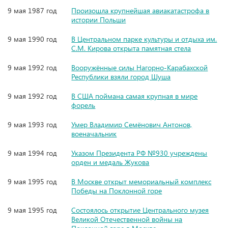
9 мая 1987 год
Произошла крупнейшая авиакатастрофа в
истории Польши
9 мая 1990 год
В Центральном парке культуры и отдыха им.
С.М. Кирова открыта памятная стела
9 мая 1992 год
Вооружённые силы Нагорно-Карабахской
Республики взяли город Шуша
9 мая 1992 год
В США поймана самая крупная в мире
форель
9 мая 1993 год
Умер Владимир Семёнович Антонов,
военачальник
9 мая 1994 год
Указом Президента РФ №930 учреждены
орден и медаль Жукова
9 мая 1995 год
В Москве открыт мемориальный комплекс
Победы на Поклонной горе
9 мая 1995 год
Состоялось открытие Центрального музея
Великой Отечественной войны на