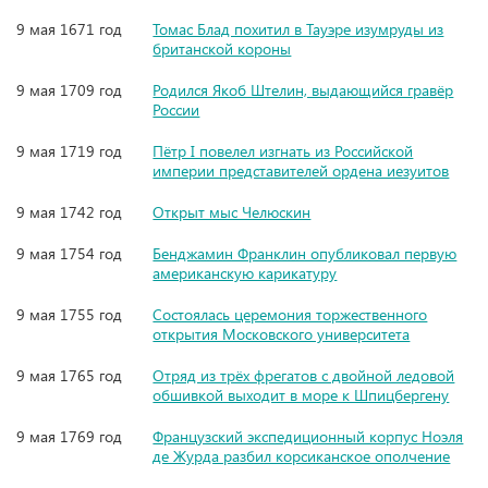
9 мая 1671 год
Томас Блад похитил в Тауэре изумруды из
британской короны
9 мая 1709 год
Родился Якоб Штелин, выдающийся гравёр
России
9 мая 1719 год
Пётр I повелел изгнать из Российской
империи представителей ордена иезуитов
9 мая 1742 год
Открыт мыс Челюскин
9 мая 1754 год
Бенджамин Франклин опубликовал первую
американскую карикатуру
9 мая 1755 год
Состоялась церемония торжественного
открытия Московского университета
9 мая 1765 год
Отряд из трёх фрегатов с двойной ледовой
обшивкой выходит в море к Шпицбергену
9 мая 1769 год
Французский экспедиционный корпус Ноэля
де Журда разбил корсиканское ополчение