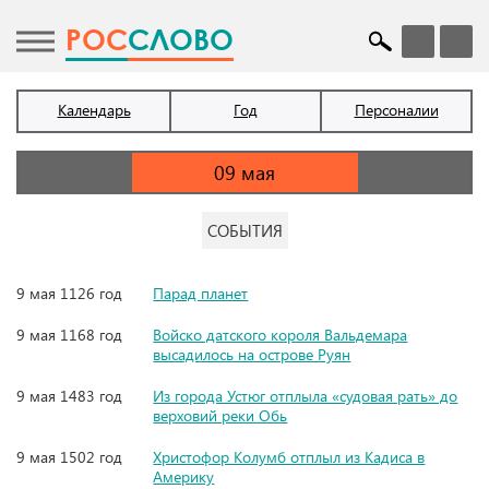
POC
СЛОВО
Календарь
Год
Персоналии
СОБЫТИЯ
9 мая 1126 год
Парад планет
9 мая 1168 год
Войско датского короля Вальдемара
высадилось на острове Руян
9 мая 1483 год
Из города Устюг отплыла «судовая рать» до
верховий реки Обь
9 мая 1502 год
Христофор Колумб отплыл из Кадиса в
Америку