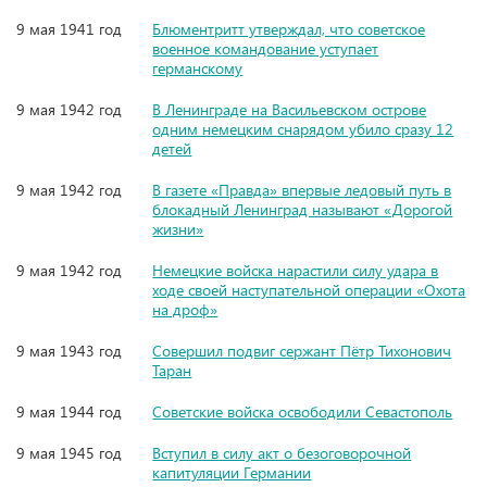
9 мая 1941 год
Блюментритт утверждал, что советское
военное командование уступает
германскому
9 мая 1942 год
В Ленинграде на Васильевском острове
одним немецким снарядом убило сразу 12
детей
9 мая 1942 год
В газете «Правда» впервые ледовый путь в
блокадный Ленинград называют «Дорогой
жизни»
9 мая 1942 год
Немецкие войска нарастили силу удара в
ходе своей наступательной операции «Охота
на дроф»
9 мая 1943 год
Совершил подвиг сержант Пётр Тихонович
Таран
9 мая 1944 год
Советские войска освободили Севастополь
9 мая 1945 год
Вступил в силу акт о безоговорочной
капитуляции Германии