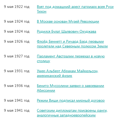
9 мая 1922 год
Взят под домашний арест патриарх всея Руси
Тихон
9 мая 1924 год
В Москве основан Музей Революции
9 мая 1924 год
Родился Булат Шалвович Окуджава
9 мая 1926 год
Флойд Беннетт и Ричард Бэрд первыми
пролетели над Северным полюсом Земли
9 мая 1927 год
Парламент Австралии переехал в новую
столицу
9 мая 1931 год
Умер Альберт Абрахам Майкельсон,
американский физик
9 мая 1936 год
Бенито Муссолини заявил о завоевании
Абиссинии
9 мая 1941 год
Режим Виши подписал мирный договор
9 мая 1941 год
Советским дипломатам присвоены ранги,
аналогичные западноевропейским