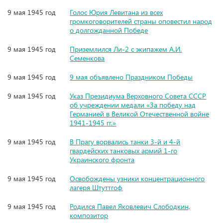
9 мая 1945 год
Голос Юрия Левитана из всех
громкоговорителей страны оповестил народ
о долгожданной Победе
9 мая 1945 год
Приземлился Ли-2 с экипажем А.И.
Семенкова
9 мая 1945 год
9 мая объявлено Праздником Победы
9 мая 1945 год
Указ Президиума Верховного Совета СССР
об учреждении медали «За победу над
Германией в Великой Отечественной войне
1941-1945 гг.»
9 мая 1945 год
В Прагу ворвались танки 3-й и 4-й
гвардейских танковых армий 1-го
Украинского фронта
9 мая 1945 год
Освобождены узники концентрационного
лагеря Штуттгоф
9 мая 1945 год
Родился Павел Яковлевич Слободкин,
композитор