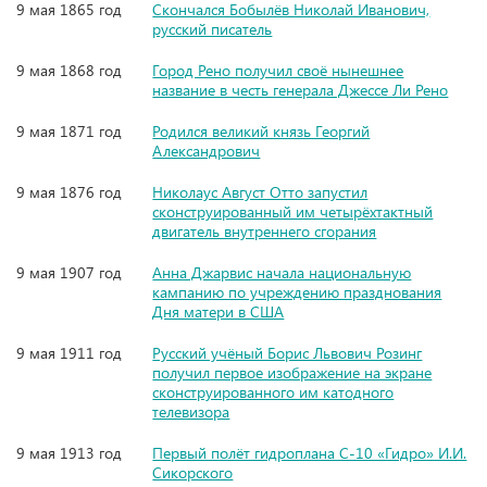
9 мая 1865 год
Скончался Бобылёв Николай Иванович,
русский писатель
9 мая 1868 год
Город Рено получил своё нынешнее
название в честь генерала Джессе Ли Рено
9 мая 1871 год
Родился великий князь Георгий
Александрович
9 мая 1876 год
Николаус Август Отто запустил
сконструированный им четырёхтактный
двигатель внутреннего сгорания
9 мая 1907 год
Анна Джарвис начала национальную
кампанию по учреждению празднования
Дня матери в США
9 мая 1911 год
Русский учёный Борис Львович Розинг
получил первое изображение на экране
сконструированного им катодного
телевизора
9 мая 1913 год
Первый полёт гидроплана С-10 «Гидро» И.И.
Сикорского