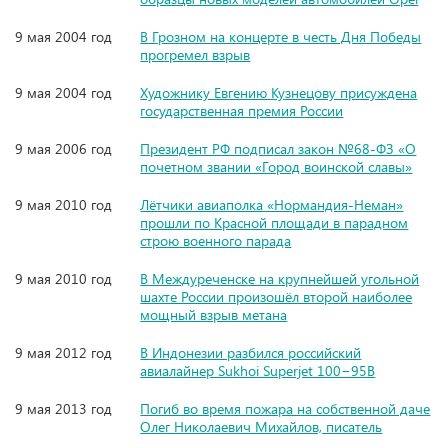
9 мая 2004 год
В Грозном на концерте в честь Дня Победы
прогремел взрыв
9 мая 2004 год
Художнику Евгению Кузнецову присуждена
государственная премия России
9 мая 2006 год
Президент РФ подписал закон №68-ФЗ «О
почетном звании «Город воинской славы»
9 мая 2010 год
Лётчики авиаполка «Нормандия-Неман»
прошли по Красной площади в парадном
строю военного парада
9 мая 2010 год
В Междуреченске на крупнейшей угольной
шахте России произошёл второй наиболее
мощный взрыв метана
9 мая 2012 год
В Индонезии разбился российский
авиалайнер Sukhoi Superjet 100−95B
9 мая 2013 год
Погиб во время пожара на собственной даче
Олег Николаевич Михайлов, писатель