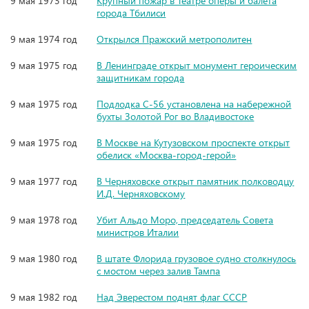
9 мая 1973 год
Крупный пожар в Театре оперы и балета
города Тбилиси
9 мая 1974 год
Открылся Пражский метрополитен
9 мая 1975 год
В Ленинграде открыт монумент героическим
защитникам города
9 мая 1975 год
Подлодка С-56 установлена на набережной
бухты Золотой Рог во Владивостоке
9 мая 1975 год
В Москве на Кутузовском проспекте открыт
обелиск «Москва-город-герой»
9 мая 1977 год
В Черняховске открыт памятник полководцу
И.Д. Черняховскому
9 мая 1978 год
Убит Альдо Моро, председатель Совета
министров Италии
9 мая 1980 год
В штате Флорида грузовое судно столкнулось
с мостом через залив Тампа
9 мая 1982 год
Над Эверестом поднят флаг СССР