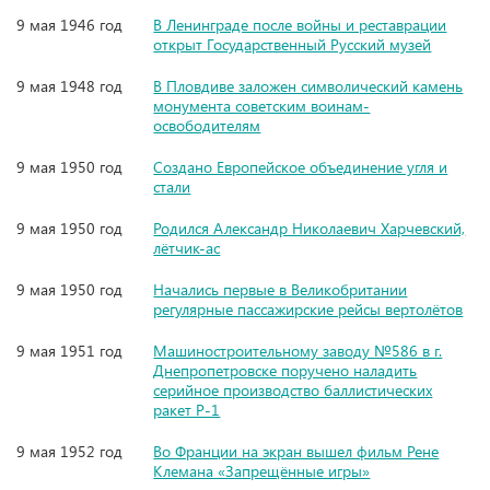
9 мая 1946 год
В Ленинграде после войны и реставрации
открыт Государственный Русский музей
9 мая 1948 год
В Пловдиве заложен символический камень
монумента советским воинам-
освободителям
9 мая 1950 год
Создано Европейское объединение угля и
стали
9 мая 1950 год
Родился Александр Николаевич Харчевский,
лётчик-ас
9 мая 1950 год
Начались первые в Великобритании
регулярные пассажирские рейсы вертолётов
9 мая 1951 год
Машиностроительному заводу №586 в г.
Днепропетровске поручено наладить
серийное производство баллистических
ракет Р-1
9 мая 1952 год
Во Франции на экран вышел фильм Рене
Клемана «Запрещённые игры»