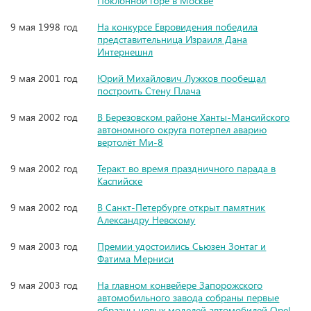
Поклонной горе в Москве
9 мая 1998 год
На конкурсе Евровидения победила
представительница Израиля Дана
Интернешнл
9 мая 2001 год
Юрий Михайлович Лужков пообещал
построить Стену Плача
9 мая 2002 год
В Березовском районе Ханты-Мансийского
автономного округа потерпел аварию
вертолёт Ми-8
9 мая 2002 год
Теракт во время праздничного парада в
Каспийске
9 мая 2002 год
В Санкт-Петербурге открыт памятник
Александру Невскому
9 мая 2003 год
Премии удостоились Сьюзен Зонтаг и
Фатима Мерниси
9 мая 2003 год
На главном конвейере Запорожского
автомобильного завода собраны первые
образцы новых моделей автомобилей Opel