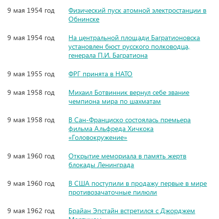
9 мая 1954 год
Физический пуск атомной электростанции в
Обнинске
9 мая 1954 год
На центральной площади Багратионовска
установлен бюст русского полководца,
генерала П.И. Багратиона
9 мая 1955 год
ФРГ принята в НАТО
9 мая 1958 год
Михаил Ботвинник вернул себе звание
чемпиона мира по шахматам
9 мая 1958 год
В Сан-Франциско состоялась премьера
фильма Альфреда Хичкока
«Головокружение»
9 мая 1960 год
Открытие мемориала в память жертв
блокады Ленинграда
9 мая 1960 год
В США поступили в продажу первые в мире
противозачаточные пилюли
9 мая 1962 год
Брайан Эпстайн встретился с Джорджем