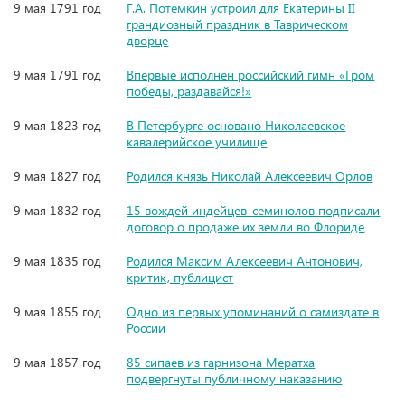
9 мая 1791 год
Г.А. Потёмкин устроил для Екатерины II
грандиозный праздник в Таврическом
дворце
9 мая 1791 год
Впервые исполнен российский гимн «Гром
победы, раздавайся!»
9 мая 1823 год
В Петербурге основано Николаевское
кавалерийское училище
9 мая 1827 год
Родился князь Николай Алексеевич Орлов
9 мая 1832 год
15 вождей индейцев-семинолов подписали
договор о продаже их земли во Флориде
9 мая 1835 год
Родился Максим Алексеевич Антонович,
критик, публицист
9 мая 1855 год
Одно из первых упоминаний о самиздате в
России
9 мая 1857 год
85 сипаев из гарнизона Мератха
подвергнуты публичному наказанию