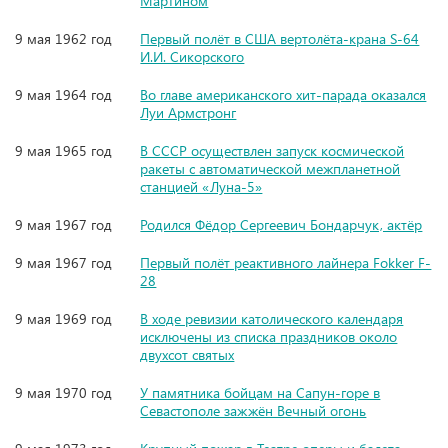
Мартином
9 мая 1962 год
Первый полёт в США вертолёта-крана S-64
И.И. Сикорского
9 мая 1964 год
Во главе американского хит-парада оказался
Луи Армстронг
9 мая 1965 год
В СССР осуществлен запуск космической
ракеты с автоматической межпланетной
станцией «Луна-5»
9 мая 1967 год
Родился Фёдор Сергеевич Бондарчук, актёр
9 мая 1967 год
Первый полёт реактивного лайнера Fokker F-
28
9 мая 1969 год
В ходе ревизии католического календаря
исключены из списка праздников около
двухсот святых
9 мая 1970 год
У памятника бойцам на Сапун-горе в
Севастополе зажжён Вечный огонь