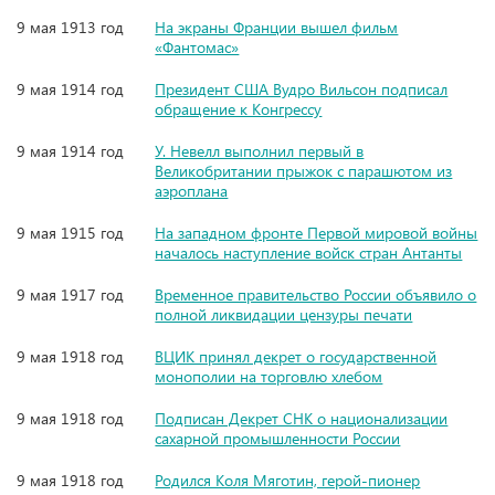
9 мая 1913 год
На экраны Франции вышел фильм
«Фантомас»
9 мая 1914 год
Президент США Вудро Вильсон подписал
обращение к Конгрессу
9 мая 1914 год
У. Невелл выполнил первый в
Великобритании прыжок с парашютом из
аэроплана
9 мая 1915 год
На западном фронте Первой мировой войны
началось наступление войск стран Антанты
9 мая 1917 год
Временное правительство России объявило о
полной ликвидации цензуры печати
9 мая 1918 год
ВЦИК принял декрет о государственной
монополии на торговлю хлебом
9 мая 1918 год
Подписан Декрет СНК о национализации
сахарной промышленности России
9 мая 1918 год
Родился Коля Мяготин, герой-пионер