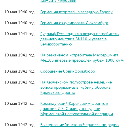
Англии У. Черчилля
10 мая 1940 год
Германия вторглась в западную Европу
10 мая 1940 год
Германия оккупировала Люксембург
10 мая 1941 год
Рудольф Гесс поднял в воздух истребитель
дальнего действия Bf-110 и улетел в
Великобританию
10 мая 1941 год
На реактивном истребителе Мессершмитт
Me.163 впервые преодолён рубеж 1000 км/ч
10 мая 1942 год
Сообщение Совинформбюро
10 мая 1942 год
На Керченском полуострове немецкие
войска прорвались в глубину обороны
Крымского фронта
10 мая 1942 год
Командующий Карельским фронтом
доложил И.В. Сталину о неудаче
Мурманской наступательной операции
10 мая 1942 год
Выступление Уинстона Черчилля по радио