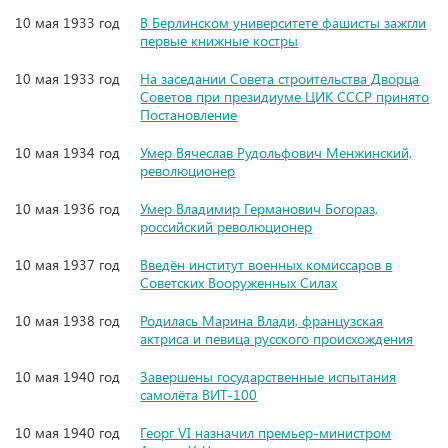
10 мая 1933 год
В Берлинском университете фашисты зажгли
первые книжные костры
10 мая 1933 год
На заседании Совета строительства Дворца
Советов при президиуме ЦИК СССР принято
Постановление
10 мая 1934 год
Умер Вячеслав Рудольфович Менжинский,
революционер
10 мая 1936 год
Умер Владимир Германович Богораз,
российский революционер
10 мая 1937 год
Введён институт военных комиссаров в
Советских Вооруженных Силах
10 мая 1938 год
Родилась Марина Влади, французская
актриса и певица русского происхождения
10 мая 1940 год
Завершены государственные испытания
самолёта ВИТ-100
10 мая 1940 год
Георг VI назначил премьер-министром