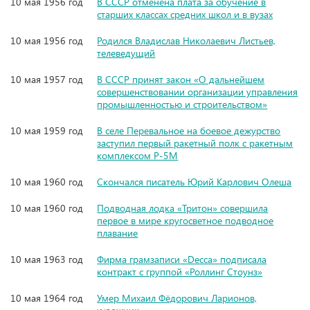
10 мая 1956 год
В СССР отменена плата за обучение в
старших классах средних школ и в вузах
10 мая 1956 год
Родился Владислав Николаевич Листьев,
телеведущий
10 мая 1957 год
В СССР принят закон «О дальнейшем
совершенствовании организации управления
промышленностью и строительством»
10 мая 1959 год
В селе Перевальное на боевое дежурство
заступил первый ракетный полк с ракетным
комплексом Р-5М
10 мая 1960 год
Скончался писатель Юрий Карлович Олеша
10 мая 1960 год
Подводная лодка «Тритон» совершила
первое в мире кругосветное подводное
плавание
10 мая 1963 год
Фирма грамзаписи «Decca» подписала
контракт с группой «Роллинг Стоунз»
10 мая 1964 год
Умер Михаил Фёдорович Ларионов,