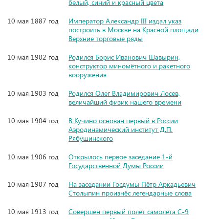
белый, синий и красный цвета
10 мая 1887 год
Император Александр III издал указ
построить в Москве на Красной площади
Верхние торговые ряды
10 мая 1902 год
Родился Борис Иванович Шавырин,
конструктор миномётного и ракетного
вооружения
10 мая 1903 год
Родился Олег Владимирович Лосев,
величайший физик нашего времени
10 мая 1904 год
В Кучино основан первый в России
Аэродинамический институт Д.П.
Рябушинского
10 мая 1906 год
Открылось первое заседание 1-й
Государственной Думы России
10 мая 1907 год
На заседании Госдумы Пётр Аркадьевич
Столыпин произнёс легендарные слова
10 мая 1913 год
Совершён первый полёт самолёта С-9