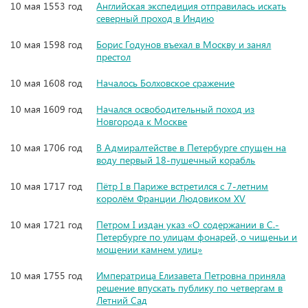
10 мая 1553 год
Английская экспедиция отправилась искать
северный проход в Индию
10 мая 1598 год
Борис Годунов въехал в Москву и занял
престол
10 мая 1608 год
Началось Болховское сражение
10 мая 1609 год
Начался освободительный поход из
Новгорода к Москве
10 мая 1706 год
В Адмиралтействе в Петербурге спущен на
воду первый 18-пушечный корабль
10 мая 1717 год
Пётр I в Париже встретился с 7-летним
королём Франции Людовиком XV
10 мая 1721 год
Петром I издан указ «О содержании в С.-
Петербурге по улицам фонарей, о чищеньи и
мощении камнем улиц»
10 мая 1755 год
Императрица Елизавета Петровна приняла
решение впускать публику по четвергам в
Летний Сад