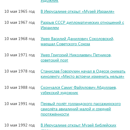
художник
10 мая 1965 год
В Иерусалиме открыт «Музей Израиля»
10 мая 1967 год
Разрыв СССР дипломатических отношений с
Израилем
10 мая 1968 год
Умер Василий Данилович Соколовский,
маршал Советского Союза
10 мая 1971 год
Умер Григорий Николаевич Петников,
советский поэт
10 мая 1978 год
Станислав Говорухин начал в Одессе снимать
киноленту «Место встречи изменить нельзя»
10 мая 1988 год
Скончался Самиг Файзулович Абдуллаев,
узбекский художник
10 мая 1991 год
Первый полёт голландского пассажирского
самолёта авиалиний малой и средней
протяжённости
10 мая 1992 год
В Иерусалиме открыт Музей библейских