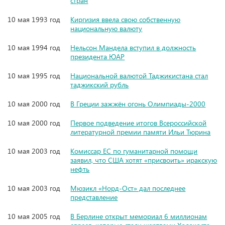
стран
10 мая 1993 год
Киргизия ввела свою собственную
национальную валюту
10 мая 1994 год
Нельсон Мандела вступил в должность
президента ЮАР
10 мая 1995 год
Национальной валютой Таджикистана стал
таджикский рубль
10 мая 2000 год
В Греции зажжён огонь Олимпиады-2000
10 мая 2000 год
Первое подведение итогов Всероссийской
литературной премии памяти Ильи Тюрина
10 мая 2003 год
Комиссар ЕС по гуманитарной помощи
заявил, что США хотят «присвоить» иракскую
нефть
10 мая 2003 год
Мюзикл «Норд-Ост» дал последнее
представление
10 мая 2005 год
В Берлине открыт мемориал 6 миллионам