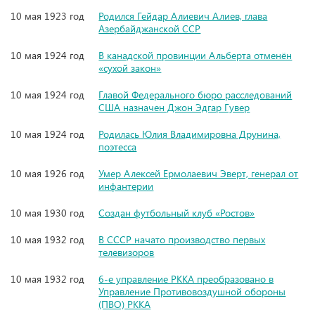
10 мая 1923 год
Родился Гейдар Алиевич Алиев, глава
Азербайджанской ССР
10 мая 1924 год
В канадской провинции Альберта отменён
«сухой закон»
10 мая 1924 год
Главой Федерального бюро расследований
США назначен Джон Эдгар Гувер
10 мая 1924 год
Родилась Юлия Владимировна Друнина,
поэтесса
10 мая 1926 год
Умер Алексей Ермолаевич Эверт, генерал от
инфантерии
10 мая 1930 год
Создан футбольный клуб «Ростов»
10 мая 1932 год
В СССР начато производство первых
телевизоров
10 мая 1932 год
6-е управление РККА преобразовано в
Управление Противовоздушной обороны
(ПВО) РККА