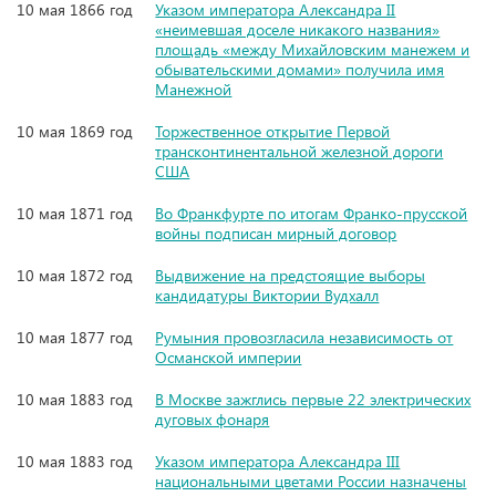
10 мая 1866 год
Указом императора Александра II
«неимевшая доселе никакого названия»
площадь «между Михайловским манежем и
обывательскими домами» получила имя
Манежной
10 мая 1869 год
Торжественное открытие Первой
трансконтинентальной железной дороги
США
10 мая 1871 год
Во Франкфурте по итогам Франко-прусской
войны подписан мирный договор
10 мая 1872 год
Выдвижение на предстоящие выборы
кандидатуры Виктории Вудхалл
10 мая 1877 год
Румыния провозгласила независимость от
Османской империи
10 мая 1883 год
В Москве зажглись первые 22 электрических
дуговых фонаря
10 мая 1883 год
Указом императора Александра III
национальными цветами России назначены