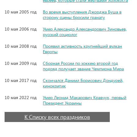
евреев, которые стали жертвами Холокоста
10 мая 2005 год
Во время выступления Джорджа Буша в
сторону сцены бросили гранату
10 мая 2006 год
Умер Александр Александрович Зиновьев,
русский социолог
10 мая 2008 год
Проявил активность крупнейший вулкан
Европы
10 мая 2009 год
Сборная России по хоккею второй год
подряд получает звание Чемпиона Мира
10 мая 2017 год
Скончался Даниил Борисович Дондурей,
кинокритик
10 мая 2022 год
Умер Леонид Макарович Кравчук, первый
Президент Украины
К Списку всех праздников