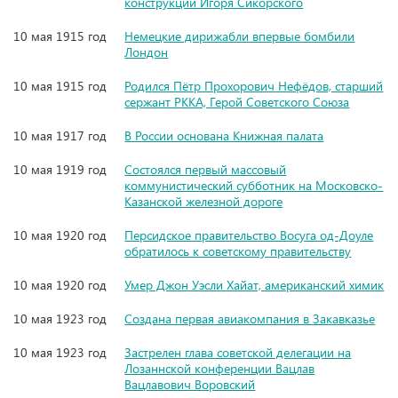
конструкции Игоря Сикорского
10 мая 1915 год
Немецкие дирижабли впервые бомбили
Лондон
10 мая 1915 год
Родился Пётр Прохорович Нефёдов, старший
сержант РККА, Герой Советского Союза
10 мая 1917 год
В России основана Книжная палата
10 мая 1919 год
Состоялся первый массовый
коммунистический субботник на Московско-
Казанской железной дороге
10 мая 1920 год
Персидское правительство Восуга од-Доуле
обратилось к советскому правительству
10 мая 1920 год
Умер Джон Уэсли Хайат, американский химик
10 мая 1923 год
Создана первая авиакомпания в Закавказье
10 мая 1923 год
Застрелен глава советской делегации на
Лозаннской конференции Вацлав
Вацлавович Воровский