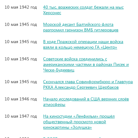
10 мая 1942 год
40 тыс. вражеских солдат бежали на мыс
Херсонес
10 мая 1945 год
Морской десант Балтийского флота
разгромил гарнизон ВМБ гитлеровцев
10 мая 1945 год
В ходе Пражской операции наши войска
взяли в кольцо немецкую ГА «Центр»
10 мая 1945 год
Советские войска соединились с
американскими частями в районах Писек и
Ческе-Будеевиц
10 мая 1945 год
Скончался глава Совинформбюро и Главпура
РККА Александр Сергеевич Щербаков
10 мая 1946 год
Начало исследований в США верхних слоёв
атмосферы
10 мая 1947 год
На киностудии «Ленфильм» прошёл
общественный просмотр новой
кинокартины «Золушка»