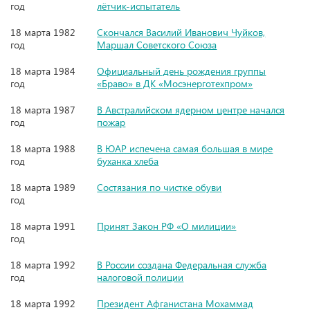
год
лётчик-испытатель
18 марта 1982
Скончался Василий Иванович Чуйков,
год
Маршал Советского Союза
18 марта 1984
Официальный день рождения группы
год
«Браво» в ДК «Мосэнерготехпром»
18 марта 1987
В Австралийском ядерном центре начался
год
пожар
18 марта 1988
В ЮАР испечена самая большая в мире
год
буханка хлеба
18 марта 1989
Состязания по чистке обуви
год
18 марта 1991
Принят Закон РФ «О милиции»
год
18 марта 1992
В России создана Федеральная служба
год
налоговой полиции
18 марта 1992
Президент Афганистана Мохаммад