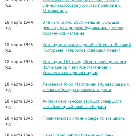
год
учинили массовое убийство поляков в с.
Могильницы
18 марта 1944
В Чикаго около 2500 женщин, услышав
год
рекламу распродажи будильников, смели
охранников магазина
18 марта 1945
Командир танка младший лейтенант Василий
год
Григорьевич Нелюбов совершил подвиг
18 марта 1945
Командир 163 гвардейского авиационного
год
полка майор Пётр Константинович
Козаченко совершил подвиг
18 марта 1945
Лейтенант Якоб Мартинович Кундер закрыл
год
телом амбразуру вражеского дзота
18 марта 1945
Англо-американская авиация совершила
год
самый мощный налёт на Берлин
18 марта 1945
Правительство Японии закрыло все школы
год
18 марта 1946
Начал свою работу Всемирный банк