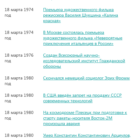
18 марта 1974
Премьера художественного фильма
год
режиссера Василия Шукшина «Калина
красная»
18 марта 1974
В Москве состоялась премьера
год
художественного фильма «Невероятные
приключения итальянцев в России»
18 марта 1976
Создан Всесоюзный научно-
год
исследовательский институт Гражданской
обороны
18 марта 1980
Скончался немецкий социолог Эрих Фромм
год
18 марта 1980
В США введён запрет на продажу СССР
год
современных технологий
18 марта 1980
На космодроме Плесецк при подготовке к
год
старту ракеты-носителя Восток-2М
произошла авария
18 марта 1980
Умер Константин Константинович Арцеулов,