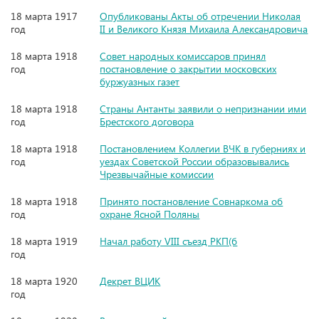
18 марта 1917
Опубликованы Акты об отречении Николая
год
II и Великого Князя Михаила Александровича
18 марта 1918
Совет народных комиссаров принял
год
постановление о закрытии московских
буржуазных газет
18 марта 1918
Страны Антанты заявили о непризнании ими
год
Брестского договора
18 марта 1918
Постановлением Коллегии ВЧК в губерниях и
год
уездах Советской России образовывались
Чрезвычайные комиссии
18 марта 1918
Принято постановление Совнаркома об
год
охране Ясной Поляны
18 марта 1919
Начал работу VIII съезд РКП(б
год
18 марта 1920
Декрет ВЦИК
год