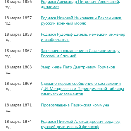
18 марта 1856
Родился Александр Петрович Извольский,
год
дипломат
18 марта 1857
Родился Николай Николаевич Беклемишев,
год
русский военный моряк
18 марта 1858
Родился Рудольф Дизель, немецкий инженер
год
и изобретатель
18 марта 1867
Заключено соглашение о Сахалине между
год
Россией и Японией
18 марта 1868
Умер князь Пётр Дмитриевич Горчаков
год
18 марта 1869
Сделано первое сообщение о составлении
год
Д.И. Менделеевым Периодической таблицы
химических элементов
18 марта 1871
Провозглашена Парижская коммуна
год
18 марта 1874
Родился Николай Александрович Бердяев,
год
русский религиозный философ