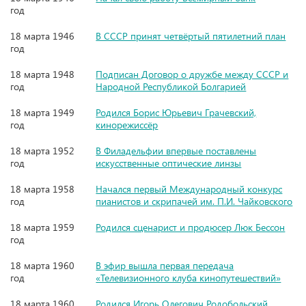
год
18 марта 1946
В СССР принят четвёртый пятилетний план
год
18 марта 1948
Подписан Договор о дружбе между СССР и
год
Народной Республикой Болгарией
18 марта 1949
Родился Борис Юрьевич Грачевский,
год
кинорежиссёр
18 марта 1952
В Филадельфии впервые поставлены
год
искусственные оптические линзы
18 марта 1958
Начался первый Международный конкурс
год
пианистов и скрипачей им. П.И. Чайковского
18 марта 1959
Родился сценарист и продюсер Люк Бессон
год
18 марта 1960
В эфир вышла первая передача
год
«Телевизионного клуба кинопутешествий»
18 марта 1960
Родился Игорь Олегович Родобольский,