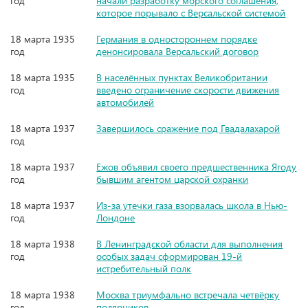
год
начали разработку морского соглашения,
которое порывало с Версальской системой
18 марта 1935
Германия в одностороннем порядке
год
денонсировала Версальский договор
18 марта 1935
В населённых пунктах Великобритании
год
введено ограничение скорости движения
автомобилей
18 марта 1937
Завершилось сражение под Гвадалахарой
год
18 марта 1937
Ежов объявил своего предшественника Ягоду
год
бывшим агентом царской охранки
18 марта 1937
Из-за утечки газа взорвалась школа в Нью-
год
Лондоне
18 марта 1938
В Ленинградской области для выполнения
год
особых задач сформирован 19-й
истребительный полк
18 марта 1938
Москва триумфально встречала четвёрку
год
полярников