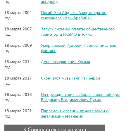
год
астероид
18 марта 2004
Погиб Али Абд аль-Азиз, оператор
год
телеканала «Аль-Арабийя»
18 марта 2007
Запуск системы оплаты общественного
год
транспорта PASMO в Токио
18 марта 2009
Умер Еремей Иудович Парнов, писатель-
год
фантаст
18 марта 2014
День возвращения Крыма
год
18 марта 2017
Скончался музыкант Чак Берри
год
18 марта 2018
На президентских выборах вновь победил
год
Владимир Владимирович Путин
18 марта 2021
Парламент Испании принял закон о
год
легализации эвтаназии
К Списку всех праздников