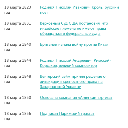
18 марта 1823
Родился Николай Иванович Кроль, русский
год
поэт
18 марта 1831
Верховный Суд США постановил, что
год
индейские племена не имеют права
обращаться в федеральные суды
18 марта 1840
Британия начала войну против Китая
год
18 марта 1844
Родился Николай Андреевич Римский-
год
Корсаков, великий композитор
18 марта 1848
Венгерский сейм принял решение о
год
ликвидации крепостного права на
Закарпатской Украине
18 марта 1850
Основана компания «American Express»
год
18 марта 1856
Подписан Парижский трактат
год