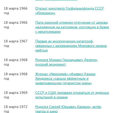
18 марта 1966
Открыт кинотеатр Госфильмофонда СССР
год
«Иллюзион»
18 марта 1966
Папа римский отменил отлучение от церкви,
год
наложенное на католиков, состоящих в браке
с некатоликами
18 марта 1967
Первая из экологических катастроф,
год
связанных с загрязнением Мирового океана
нефтью
18 марта 1968
Родился Михаил Геннадьевич Делягин,
год
русский экономист
18 марта 1968
Журнал «Newsweek» объявил Джими
год
Хендрикса «самым эффектным и
захватывающим гитаристом мира»
18 марта 1969
СССР и США призвали отказаться от ядерных
год
испытаний в океане
18 марта 1972
Родился Сергей Юрьевич Карякин, актёр
год
театра и кино