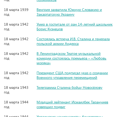
18 марта 1939
Венгрия захватила Южную Словакию и
год
Закарпатскую Украину
18 марта 1942
Умер в госпитале от ран 14-летний школьник
год
Борис Кузнецов
18 марта 1942
Состоялась встреча И.В. Сталина и генерала
год
польской армии Андерса
18 марта 1942
В Ленинградском Театре музыкальной
год
комедии состоялась премьера – «Любовь
моряка»
18 марта 1942
Президент США подписал указ о создании
год
Военного управления перемещений
18 марта 1943
Телеграмма Сталина бойцу Новосёлову
год
18 марта 1944
Младший лейтенант Исмаилбек Таранчиев
год
совершил подвиг
18 марта 1944
Украинские националисты-бандеровцы