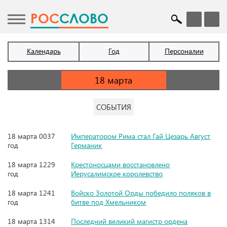
POC
СЛОВО
Календарь
Год
Персоналии
СОБЫТИЯ
18 марта 0037
Императором Рима стал Гай Цезарь Август
год
Германик
18 марта 1229
Крестоносцами восстановлено
год
Иерусалимское королевство
18 марта 1241
Войско Золотой Орды победило поляков в
год
битве под Хмельником
18 марта 1314
Последний великий магистр ордена