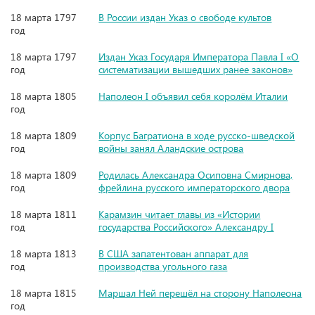
18 марта 1797
В России издан Указ о свободе культов
год
18 марта 1797
Издан Указ Государя Императора Павла I «О
год
систематизации вышедших ранее законов»
18 марта 1805
Наполеон I объявил себя королём Италии
год
18 марта 1809
Корпус Багратиона в ходе русско-шведской
год
войны занял Аландские острова
18 марта 1809
Родилась Александра Осиповна Смирнова,
год
фрейлина русского императорского двора
18 марта 1811
Карамзин читает главы из «Истории
год
государства Российского» Александру I
18 марта 1813
В США запатентован аппарат для
год
производства угольного газа
18 марта 1815
Маршал Ней перешёл на сторону Наполеона
год