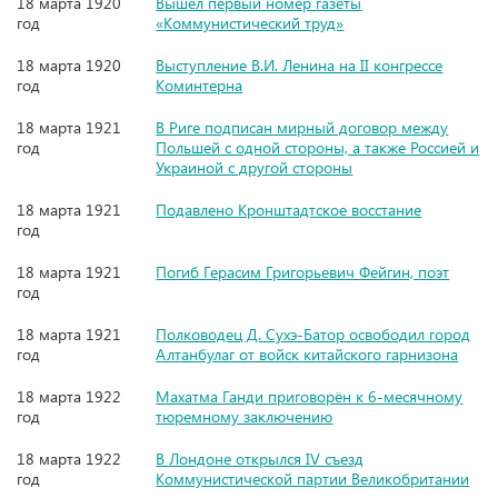
18 марта 1920
Вышел первый номер газеты
год
«Коммунистический труд»
18 марта 1920
Выступление В.И. Ленина на II конгрессе
год
Коминтерна
18 марта 1921
В Риге подписан мирный договор между
год
Польшей с одной стороны, а также Россией и
Украиной с другой стороны
18 марта 1921
Подавлено Кронштадтское восстание
год
18 марта 1921
Погиб Герасим Григорьевич Фейгин, поэт
год
18 марта 1921
Полководец Д. Сухэ-Батор освободил город
год
Алтанбулаг от войск китайского гарнизона
18 марта 1922
Махатма Ганди приговорён к 6-месячному
год
тюремному заключению
18 марта 1922
В Лондоне открылся IV съезд
год
Коммунистической партии Великобритании