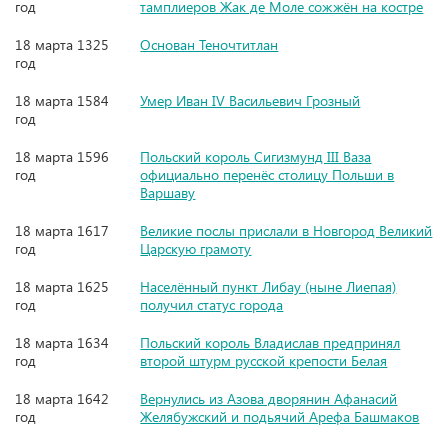
год
тамплиеров Жак де Моле сожжён на костре
18 марта 1325
Основан Теночтитлан
год
18 марта 1584
Умер Иван IV Васильевич Грозный
год
18 марта 1596
Польский король Сигизмунд III Ваза
год
официально перенёс столицу Польши в
Варшаву
18 марта 1617
Великие послы прислали в Новгород Великий
год
Царскую грамоту
18 марта 1625
Населённый пункт Либау (ныне Лиепая)
год
получил статус города
18 марта 1634
Польский король Владислав предпринял
год
второй штурм русской крепости Белая
18 марта 1642
Вернулись из Азова дворянин Афанасий
год
Желябужский и подьячий Арефа Башмаков