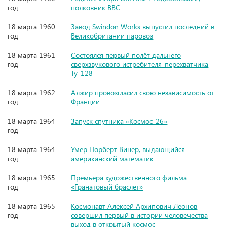
год
полковник ВВС
18 марта 1960
Завод Swindon Works выпустил последний в
год
Великобритании паровоз
18 марта 1961
Состоялся первый полёт дальнего
год
сверхзвукового истребителя-перехватчика
Ту-128
18 марта 1962
Алжир провозгласил свою независимость от
год
Франции
18 марта 1964
Запуск спутника «Космос-26»
год
18 марта 1964
Умер Норберт Винер, выдающийся
год
американский математик
18 марта 1965
Премьера художественного фильма
год
«Гранатовый браслет»
18 марта 1965
Космонавт Алексей Архипович Леонов
год
совершил первый в истории человечества
выход в открытый космос