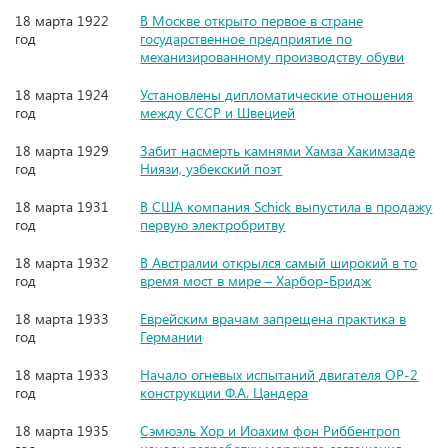
18 марта 1922
В Москве открыто первое в стране
год
государственное предприятие по
механизированному производству обуви
18 марта 1924
Установлены дипломатические отношения
год
между СССР и Швецией
18 марта 1929
Забит насмерть камнями Хамза Хакимзаде
год
Ниязи, узбекский поэт
18 марта 1931
В США компания Schick выпустила в продажу
год
первую электробритву
18 марта 1932
В Австралии открылся самый широкий в то
год
время мост в мире – Харбор-Бридж
18 марта 1933
Еврейским врачам запрещена практика в
год
Германии
18 марта 1933
Начало огневых испытаний двигателя ОР-2
год
конструкции Ф.А. Цандера
18 марта 1935
Сэмюэль Хор и Иоахим фон Риббентроп