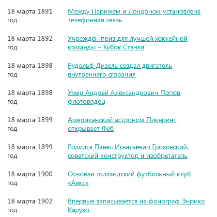
18 марта 1891
Между Парижем и Лондоном установлена
год
телефонная связь
18 марта 1892
Учреждён приз для лучшей хоккейной
год
команды – Кубок Стэнли
18 марта 1898
Рудольф Дизель создал двигатель
год
внутреннего сгорания
18 марта 1898
Умер Андрей Александрович Попов,
год
флотоводец
18 марта 1899
Американский астроном Пикеринг
год
открывает Феб
18 марта 1899
Родился Павел Игнатьевич Гроховский,
год
советский конструктор и изобретатель
18 марта 1900
Основан голландский футбольный клуб
год
«Аякс»
18 марта 1902
Впервые записывается на фонограф Энрико
год
Карузо