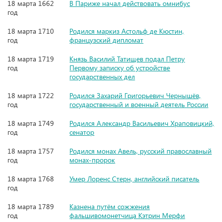
18 марта 1662
В Париже начал действовать омнибус
год
18 марта 1710
Родился маркиз Астольф де Кюстин,
год
французский дипломат
18 марта 1719
Князь Василий Татищев подал Петру
год
Первому записку об устройстве
государственных дел
18 марта 1722
Родился Захарий Григорьевич Чернышёв,
год
государственный и военный деятель России
18 марта 1749
Родился Александр Васильевич Храповицкий,
год
сенатор
18 марта 1757
Родился монах Авель, русский православный
год
монах-пророк
18 марта 1768
Умер Лоренс Стерн, английский писатель
год
18 марта 1789
Казнена путём сожжения
год
фальшивомонетчица Кэтрин Мерфи