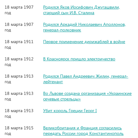
18 марта 1907
Родился Яков Иосифович Джугашвили,
год
старший сын И.В. Сталина
18 марта 1907
Родился Аркадий Николаевич Аполлонов,
год
генерал-полковник
18 марта 1911
Первое применение дирижаблей в войне
год
18 марта 1912
В Красноярск пришло электричество
год
18 марта 1913
Родился Павел Андреевич Жилин, генерал-
год
лейтенант
18 марта 1913
Во Львове создана организация «Украинские
год
сечевые стрельцы»
18 марта 1913
Убит король Греции Георг I
год
18 марта 1915
Великобритания и Франция согласились
год
передать России город Константинополь