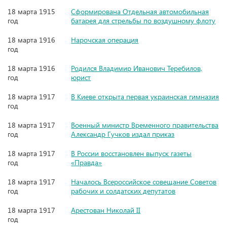
18 марта 1915
Сформирована Отдельная автомобильная
год
батарея для стрельбы по воздушному флоту
18 марта 1916
Нарочская операция
год
18 марта 1916
Родился Владимир Иванович Теребилов,
год
юрист
18 марта 1917
В Киеве открыта первая украинская гимназия
год
18 марта 1917
Военный министр Временного правительства
год
Александр Гучков издал приказ
18 марта 1917
В России восстановлен выпуск газеты
год
«Правда»
18 марта 1917
Началось Всероссийское совещание Советов
год
рабочих и солдатских депутатов
18 марта 1917
Арестован Николай II
год