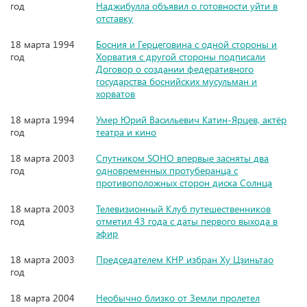
год
Наджибулла объявил о готовности уйти в
отставку
18 марта 1994
Босния и Герцеговина с одной стороны и
год
Хорватия с другой стороны подписали
Договор о создании федеративного
государства боснийских мусульман и
хорватов
18 марта 1994
Умер Юрий Васильевич Катин-Ярцев, актёр
год
театра и кино
18 марта 2003
Спутником SOHO впервые засняты два
год
одновременных протуберанца с
противоположных сторон диска Солнца
18 марта 2003
Телевизионный Клуб путешественников
год
отметил 43 года с даты первого выхода в
эфир
18 марта 2003
Председателем КНР избран Ху Цзиньтао
год
18 марта 2004
Необычно близко от Земли пролетел