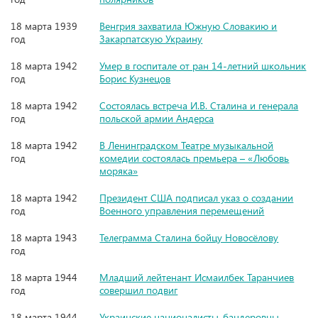
18 марта 1939
Венгрия захватила Южную Словакию и
год
Закарпатскую Украину
18 марта 1942
Умер в госпитале от ран 14-летний школьник
год
Борис Кузнецов
18 марта 1942
Состоялась встреча И.В. Сталина и генерала
год
польской армии Андерса
18 марта 1942
В Ленинградском Театре музыкальной
год
комедии состоялась премьера – «Любовь
моряка»
18 марта 1942
Президент США подписал указ о создании
год
Военного управления перемещений
18 марта 1943
Телеграмма Сталина бойцу Новосёлову
год
18 марта 1944
Младший лейтенант Исмаилбек Таранчиев
год
совершил подвиг
18 марта 1944
Украинские националисты-бандеровцы