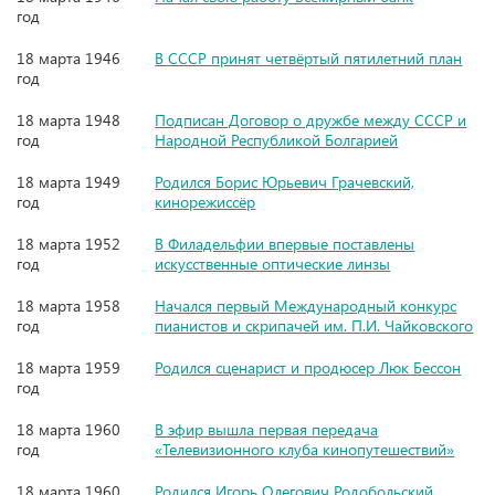
год
18 марта 1946
В СССР принят четвёртый пятилетний план
год
18 марта 1948
Подписан Договор о дружбе между СССР и
год
Народной Республикой Болгарией
18 марта 1949
Родился Борис Юрьевич Грачевский,
год
кинорежиссёр
18 марта 1952
В Филадельфии впервые поставлены
год
искусственные оптические линзы
18 марта 1958
Начался первый Международный конкурс
год
пианистов и скрипачей им. П.И. Чайковского
18 марта 1959
Родился сценарист и продюсер Люк Бессон
год
18 марта 1960
В эфир вышла первая передача
год
«Телевизионного клуба кинопутешествий»
18 марта 1960
Родился Игорь Олегович Родобольский,