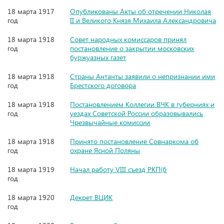
18 марта 1917
Опубликованы Акты об отречении Николая
год
II и Великого Князя Михаила Александровича
18 марта 1918
Совет народных комиссаров принял
год
постановление о закрытии московских
буржуазных газет
18 марта 1918
Страны Антанты заявили о непризнании ими
год
Брестского договора
18 марта 1918
Постановлением Коллегии ВЧК в губерниях и
год
уездах Советской России образовывались
Чрезвычайные комиссии
18 марта 1918
Принято постановление Совнаркома об
год
охране Ясной Поляны
18 марта 1919
Начал работу VIII съезд РКП(б
год
18 марта 1920
Декрет ВЦИК
год