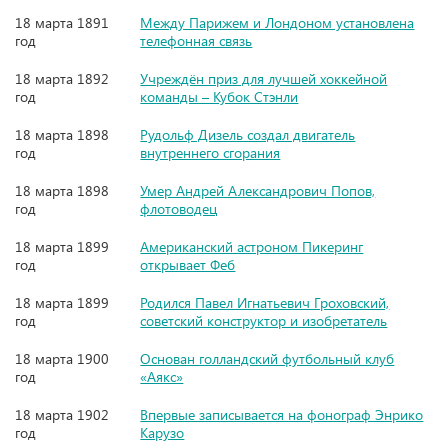
18 марта 1891
Между Парижем и Лондоном установлена
год
телефонная связь
18 марта 1892
Учреждён приз для лучшей хоккейной
год
команды – Кубок Стэнли
18 марта 1898
Рудольф Дизель создал двигатель
год
внутреннего сгорания
18 марта 1898
Умер Андрей Александрович Попов,
год
флотоводец
18 марта 1899
Американский астроном Пикеринг
год
открывает Феб
18 марта 1899
Родился Павел Игнатьевич Гроховский,
год
советский конструктор и изобретатель
18 марта 1900
Основан голландский футбольный клуб
год
«Аякс»
18 марта 1902
Впервые записывается на фонограф Энрико
год
Карузо