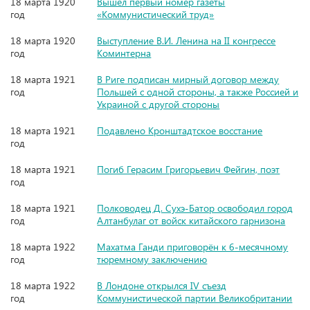
18 марта 1920
Вышел первый номер газеты
год
«Коммунистический труд»
18 марта 1920
Выступление В.И. Ленина на II конгрессе
год
Коминтерна
18 марта 1921
В Риге подписан мирный договор между
год
Польшей с одной стороны, а также Россией и
Украиной с другой стороны
18 марта 1921
Подавлено Кронштадтское восстание
год
18 марта 1921
Погиб Герасим Григорьевич Фейгин, поэт
год
18 марта 1921
Полководец Д. Сухэ-Батор освободил город
год
Алтанбулаг от войск китайского гарнизона
18 марта 1922
Махатма Ганди приговорён к 6-месячному
год
тюремному заключению
18 марта 1922
В Лондоне открылся IV съезд
год
Коммунистической партии Великобритании