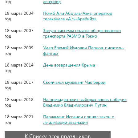
год
астероид
18 марта 2004
Погиб Али Абд аль-Азиз, оператор
год
телеканала «Аль-Арабийя»
18 марта 2007
Запуск системы оплаты общественного
год
транспорта PASMO в Токио
18 марта 2009
Умер Еремей Иудович Парнов, писатель-
год
фантаст
18 марта 2014
День возвращения Крыма
год
18 марта 2017
Скончался музыкант Чак Берри
год
18 марта 2018
На президентских выборах вновь победил
год
Владимир Владимирович Путин
18 марта 2021
Парламент Испании принял закон о
год
легализации эвтаназии
К Списку всех праздников