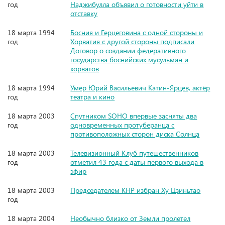
год
Наджибулла объявил о готовности уйти в
отставку
18 марта 1994
Босния и Герцеговина с одной стороны и
год
Хорватия с другой стороны подписали
Договор о создании федеративного
государства боснийских мусульман и
хорватов
18 марта 1994
Умер Юрий Васильевич Катин-Ярцев, актёр
год
театра и кино
18 марта 2003
Спутником SOHO впервые засняты два
год
одновременных протуберанца с
противоположных сторон диска Солнца
18 марта 2003
Телевизионный Клуб путешественников
год
отметил 43 года с даты первого выхода в
эфир
18 марта 2003
Председателем КНР избран Ху Цзиньтао
год
18 марта 2004
Необычно близко от Земли пролетел