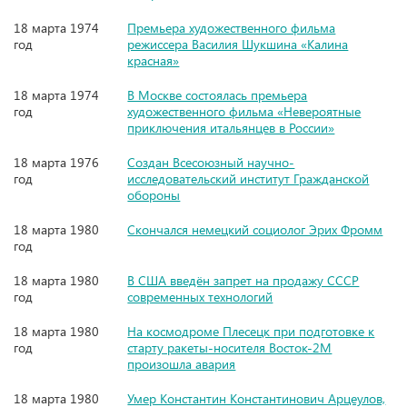
18 марта 1974
Премьера художественного фильма
год
режиссера Василия Шукшина «Калина
красная»
18 марта 1974
В Москве состоялась премьера
год
художественного фильма «Невероятные
приключения итальянцев в России»
18 марта 1976
Создан Всесоюзный научно-
год
исследовательский институт Гражданской
обороны
18 марта 1980
Скончался немецкий социолог Эрих Фромм
год
18 марта 1980
В США введён запрет на продажу СССР
год
современных технологий
18 марта 1980
На космодроме Плесецк при подготовке к
год
старту ракеты-носителя Восток-2М
произошла авария
18 марта 1980
Умер Константин Константинович Арцеулов,