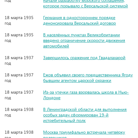
год
начали разработку морского соглашения,
которое порывало с Версальской системой
18 марта 1935
Германия в одностороннем порядке
год
денонсировала Версальский договор
18 марта 1935
В населённых пунктах Великобритании
год
введено ограничение скорости движения
автомобилей
18 марта 1937
Завершилось сражение под Гвадалахарой
год
18 марта 1937
Ежов объявил своего предшественника Ягоду
год
бывшим агентом царской охранки
18 марта 1937
Из-за утечки газа взорвалась школа в Нью-
год
Лондоне
18 марта 1938
В Ленинградской области для выполнения
год
особых задач сформирован 19-й
истребительный полк
18 марта 1938
Москва триумфально встречала четвёрку
год
полярников