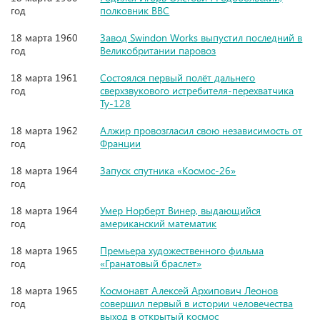
год
полковник ВВС
18 марта 1960
Завод Swindon Works выпустил последний в
год
Великобритании паровоз
18 марта 1961
Состоялся первый полёт дальнего
год
сверхзвукового истребителя-перехватчика
Ту-128
18 марта 1962
Алжир провозгласил свою независимость от
год
Франции
18 марта 1964
Запуск спутника «Космос-26»
год
18 марта 1964
Умер Норберт Винер, выдающийся
год
американский математик
18 марта 1965
Премьера художественного фильма
год
«Гранатовый браслет»
18 марта 1965
Космонавт Алексей Архипович Леонов
год
совершил первый в истории человечества
выход в открытый космос