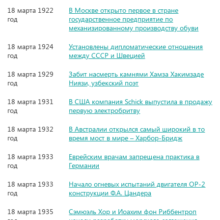
18 марта 1922
В Москве открыто первое в стране
год
государственное предприятие по
механизированному производству обуви
18 марта 1924
Установлены дипломатические отношения
год
между СССР и Швецией
18 марта 1929
Забит насмерть камнями Хамза Хакимзаде
год
Ниязи, узбекский поэт
18 марта 1931
В США компания Schick выпустила в продажу
год
первую электробритву
18 марта 1932
В Австралии открылся самый широкий в то
год
время мост в мире – Харбор-Бридж
18 марта 1933
Еврейским врачам запрещена практика в
год
Германии
18 марта 1933
Начало огневых испытаний двигателя ОР-2
год
конструкции Ф.А. Цандера
18 марта 1935
Сэмюэль Хор и Иоахим фон Риббентроп