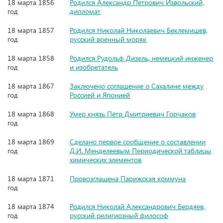
18 марта 1856
Родился Александр Петрович Извольский,
год
дипломат
18 марта 1857
Родился Николай Николаевич Беклемишев,
год
русский военный моряк
18 марта 1858
Родился Рудольф Дизель, немецкий инженер
год
и изобретатель
18 марта 1867
Заключено соглашение о Сахалине между
год
Россией и Японией
18 марта 1868
Умер князь Пётр Дмитриевич Горчаков
год
18 марта 1869
Сделано первое сообщение о составлении
год
Д.И. Менделеевым Периодической таблицы
химических элементов
18 марта 1871
Провозглашена Парижская коммуна
год
18 марта 1874
Родился Николай Александрович Бердяев,
год
русский религиозный философ