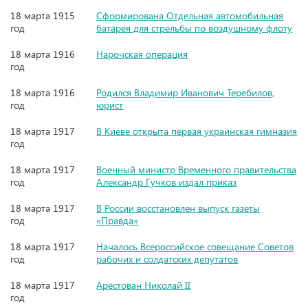
18 марта 1915
Сформирована Отдельная автомобильная
год
батарея для стрельбы по воздушному флоту
18 марта 1916
Нарочская операция
год
18 марта 1916
Родился Владимир Иванович Теребилов,
год
юрист
18 марта 1917
В Киеве открыта первая украинская гимназия
год
18 марта 1917
Военный министр Временного правительства
год
Александр Гучков издал приказ
18 марта 1917
В России восстановлен выпуск газеты
год
«Правда»
18 марта 1917
Началось Всероссийское совещание Советов
год
рабочих и солдатских депутатов
18 марта 1917
Арестован Николай II
год