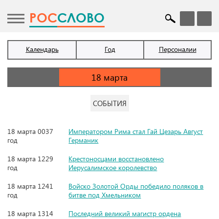
POC
СЛОВО
Календарь
Год
Персоналии
СОБЫТИЯ
18 марта 0037
Императором Рима стал Гай Цезарь Август
год
Германик
18 марта 1229
Крестоносцами восстановлено
год
Иерусалимское королевство
18 марта 1241
Войско Золотой Орды победило поляков в
год
битве под Хмельником
18 марта 1314
Последний великий магистр ордена