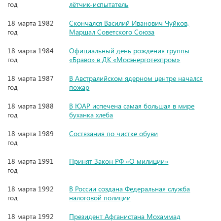
год
лётчик-испытатель
18 марта 1982
Скончался Василий Иванович Чуйков,
год
Маршал Советского Союза
18 марта 1984
Официальный день рождения группы
год
«Браво» в ДК «Мосэнерготехпром»
18 марта 1987
В Австралийском ядерном центре начался
год
пожар
18 марта 1988
В ЮАР испечена самая большая в мире
год
буханка хлеба
18 марта 1989
Состязания по чистке обуви
год
18 марта 1991
Принят Закон РФ «О милиции»
год
18 марта 1992
В России создана Федеральная служба
год
налоговой полиции
18 марта 1992
Президент Афганистана Мохаммад