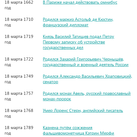
18 марта 1662
В Париже начал действовать омнибус
год
18 марта 1710
Родился маркиз Астольф де Кюстин,
год
французский дипломат
18 марта 1719
Князь Василий Татищев подал Петру
год
Первому записку об устройстве
государственных дел
18 марта 1722
Родился Захарий Григорьевич Чернышёв,
год
государственный и военный деятель России
18 марта 1749
Родился Александр Васильевич Храповицкий,
год
сенатор
18 марта 1757
Родился монах Авель, русский православный
год
монах-пророк
18 марта 1768
Умер Лоренс Стерн, английский писатель
год
18 марта 1789
Казнена путём сожжения
год
фальшивомонетчица Кэтрин Мерфи