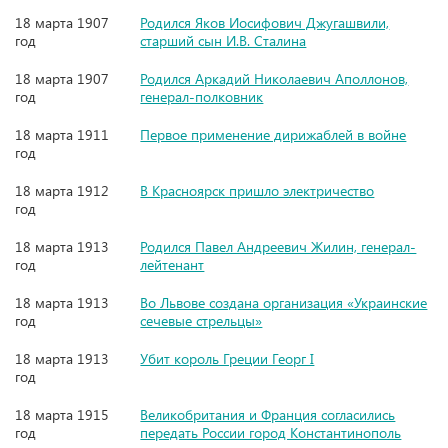
18 марта 1907
Родился Яков Иосифович Джугашвили,
год
старший сын И.В. Сталина
18 марта 1907
Родился Аркадий Николаевич Аполлонов,
год
генерал-полковник
18 марта 1911
Первое применение дирижаблей в войне
год
18 марта 1912
В Красноярск пришло электричество
год
18 марта 1913
Родился Павел Андреевич Жилин, генерал-
год
лейтенант
18 марта 1913
Во Львове создана организация «Украинские
год
сечевые стрельцы»
18 марта 1913
Убит король Греции Георг I
год
18 марта 1915
Великобритания и Франция согласились
год
передать России город Константинополь