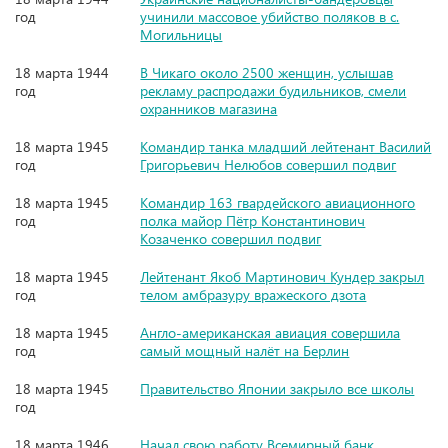
год
учинили массовое убийство поляков в с.
Могильницы
18 марта 1944
В Чикаго около 2500 женщин, услышав
год
рекламу распродажи будильников, смели
охранников магазина
18 марта 1945
Командир танка младший лейтенант Василий
год
Григорьевич Нелюбов совершил подвиг
18 марта 1945
Командир 163 гвардейского авиационного
год
полка майор Пётр Константинович
Козаченко совершил подвиг
18 марта 1945
Лейтенант Якоб Мартинович Кундер закрыл
год
телом амбразуру вражеского дзота
18 марта 1945
Англо-американская авиация совершила
год
самый мощный налёт на Берлин
18 марта 1945
Правительство Японии закрыло все школы
год
18 марта 1946
Начал свою работу Всемирный банк