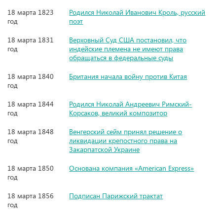
18 марта 1823
Родился Николай Иванович Кроль, русский
год
поэт
18 марта 1831
Верховный Суд США постановил, что
год
индейские племена не имеют права
обращаться в федеральные суды
18 марта 1840
Британия начала войну против Китая
год
18 марта 1844
Родился Николай Андреевич Римский-
год
Корсаков, великий композитор
18 марта 1848
Венгерский сейм принял решение о
год
ликвидации крепостного права на
Закарпатской Украине
18 марта 1850
Основана компания «American Express»
год
18 марта 1856
Подписан Парижский трактат
год