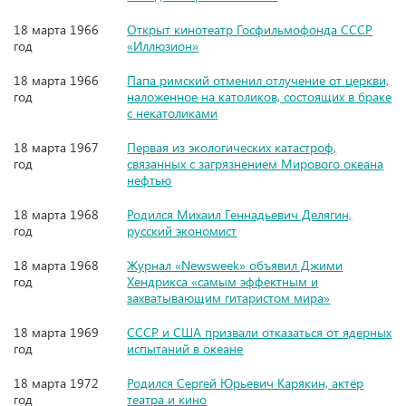
18 марта 1966
Открыт кинотеатр Госфильмофонда СССР
год
«Иллюзион»
18 марта 1966
Папа римский отменил отлучение от церкви,
год
наложенное на католиков, состоящих в браке
с некатоликами
18 марта 1967
Первая из экологических катастроф,
год
связанных с загрязнением Мирового океана
нефтью
18 марта 1968
Родился Михаил Геннадьевич Делягин,
год
русский экономист
18 марта 1968
Журнал «Newsweek» объявил Джими
год
Хендрикса «самым эффектным и
захватывающим гитаристом мира»
18 марта 1969
СССР и США призвали отказаться от ядерных
год
испытаний в океане
18 марта 1972
Родился Сергей Юрьевич Карякин, актёр
год
театра и кино