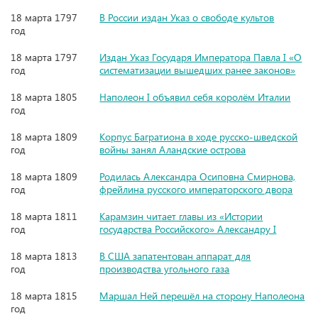
18 марта 1797
В России издан Указ о свободе культов
год
18 марта 1797
Издан Указ Государя Императора Павла I «О
год
систематизации вышедших ранее законов»
18 марта 1805
Наполеон I объявил себя королём Италии
год
18 марта 1809
Корпус Багратиона в ходе русско-шведской
год
войны занял Аландские острова
18 марта 1809
Родилась Александра Осиповна Смирнова,
год
фрейлина русского императорского двора
18 марта 1811
Карамзин читает главы из «Истории
год
государства Российского» Александру I
18 марта 1813
В США запатентован аппарат для
год
производства угольного газа
18 марта 1815
Маршал Ней перешёл на сторону Наполеона
год