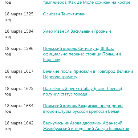
год
тамплиеров Жак де Моле сожжён на костре
18 марта 1325
Основан Теночтитлан
год
18 марта 1584
Умер Иван IV Васильевич Грозный
год
18 марта 1596
Польский король Сигизмунд III Ваза
год
официально перенёс столицу Польши в
Варшаву
18 марта 1617
Великие послы прислали в Новгород Великий
год
Царскую грамоту
18 марта 1625
Населённый пункт Либау (ныне Лиепая)
год
получил статус города
18 марта 1634
Польский король Владислав предпринял
год
второй штурм русской крепости Белая
18 марта 1642
Вернулись из Азова дворянин Афанасий
год
Желябужский и подьячий Арефа Башмаков