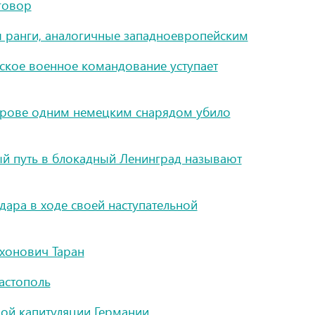
говор
 ранги, аналогичные западноевропейским
тское военное командование уступает
строве одним немецким снарядом убило
ый путь в блокадный Ленинград называют
дара в ходе своей наступательной
хонович Таран
астополь
ной капитуляции Германии