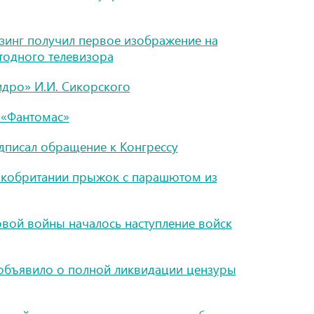
зинг получил первое изображение на
тодного телевизора
идро» И.И. Сикорского
 «Фантомас»
дписал обращение к Конгрессу
ликобритании прыжок с парашютом из
вой войны началось наступление войск
 объявило о полной ликвидации цензуры