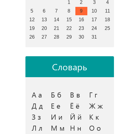
1
2
3
4
5
6
7
8
9
10
11
12
13
14
15
16
17
18
19
20
21
22
23
24
25
26
27
28
29
30
31
Словарь
А а
Б б
В в
Г г
Д д
Е е
Ё ё
Ж ж
З з
И и
Й й
К к
Л л
М м
Н н
О о