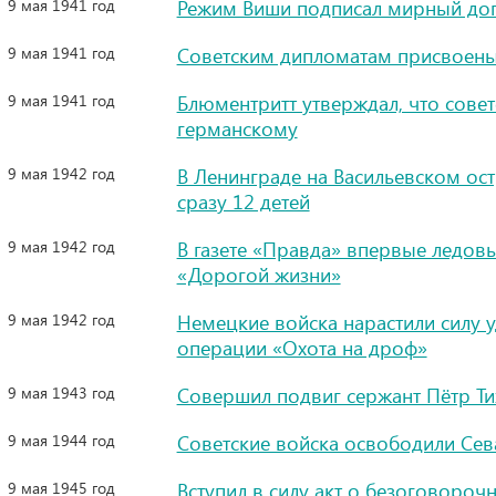
9 мая 1941 год
Режим Виши подписал мирный до
9 мая 1941 год
Советским дипломатам присвоены
9 мая 1941 год
Блюментритт утверждал, что сове
германскому
9 мая 1942 год
В Ленинграде на Васильевском о
сразу 12 детей
9 мая 1942 год
В газете «Правда» впервые ледов
«Дорогой жизни»
9 мая 1942 год
Немецкие войска нарастили силу у
операции «Охота на дроф»
9 мая 1943 год
Совершил подвиг сержант Пётр Ти
9 мая 1944 год
Советские войска освободили Сев
9 мая 1945 год
Вступил в силу акт о безоговороч