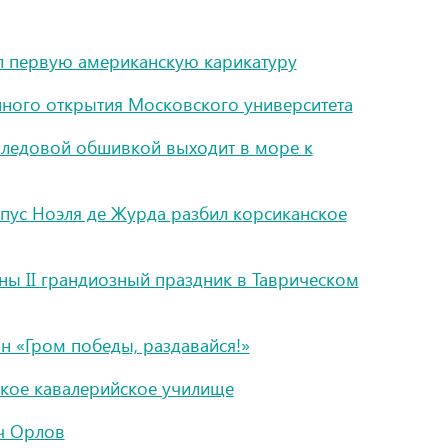
 первую американскую карикатуру
ного открытия Московского университета
й ледовой обшивкой выходит в море к
пус Ноэля де Журда разбил корсиканское
ины II грандиозный праздник в Таврическом
н «Гром победы, раздавайся!»
ское кавалерийское училище
ч Орлов