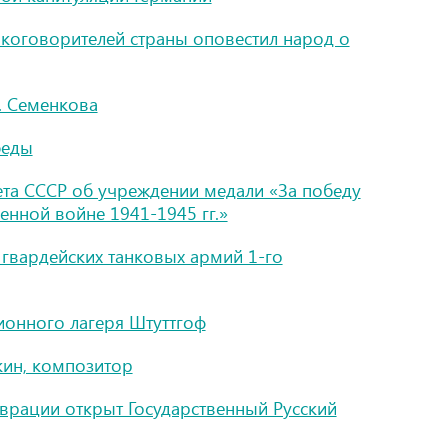
мкоговорителей страны оповестил народ о
. Семенкова
беды
та СССР об учреждении медали «За победу
енной войне 1941-1945 гг.»
й гвардейских танковых армий 1-го
онного лагеря Штуттгоф
кин, композитор
аврации открыт Государственный Русский