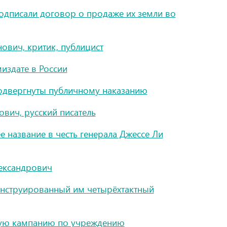
одписали договор о продаже их земли во
ович, критик, публицист
издате в России
подвергнуты публичному наказанию
вич, русский писатель
 название в честь генерала Джессе Ли
лександрович
конструированный им четырёхтактный
ную кампанию по учреждению