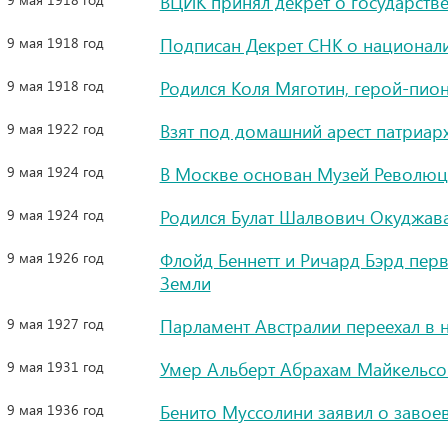
ВЦИК принял декрет о государст
9 мая 1918 год
Подписан Декрет СНК о национал
9 мая 1918 год
Родился Коля Мяготин, герой-пио
9 мая 1922 год
Взят под домашний арест патриарх
9 мая 1924 год
В Москве основан Музей Револю
9 мая 1924 год
Родился Булат Шалвович Окуджав
9 мая 1926 год
Флойд Беннетт и Ричард Бэрд пе
Земли
9 мая 1927 год
Парламент Австралии переехал в 
9 мая 1931 год
Умер Альберт Абрахам Майкельсо
9 мая 1936 год
Бенито Муссолини заявил о завое