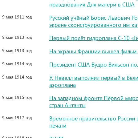
празднования Дня матери в США
9 мая 1911 год
Русский учёный Борис Львович Ро
экране сконструированного им ка
9 мая 1913 год
Первый полёт гидроплана С-10 «Г
9 мая 1913 год
На экраны Франции вышел фильм
9 мая 1914 год
Президент США Вудро Вильсон по
9 мая 1914 год
У. Невелл выполнил первый в Ве
аэроплана
9 мая 1915 год
На западном фронте Первой миро
стран Антанты
9 мая 1917 год
Временное правительство России
печати
9 мая 1918 год