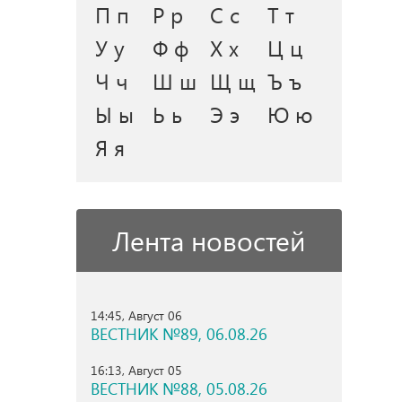
П п
Р р
С с
Т т
У у
Ф ф
Х х
Ц ц
Ч ч
Ш ш
Щ щ
Ъ ъ
Ы ы
Ь ь
Э э
Ю ю
Я я
Лента новостей
14:45, Август 06
ВЕСТНИК №89, 06.08.26
16:13, Август 05
ВЕСТНИК №88, 05.08.26