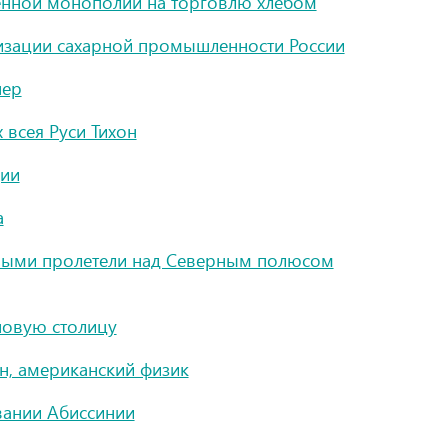
венной монополии на торговлю хлебом
изации сахарной промышленности России
нер
 всея Руси Тихон
ции
а
рвыми пролетели над Северным полюсом
новую столицу
н, американский физик
вании Абиссинии