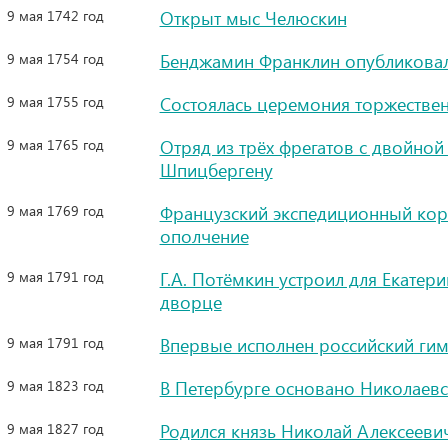
9 мая 1742 год
Открыт мыс Челюскин
9 мая 1754 год
Бенджамин Франклин опубликовал
9 мая 1755 год
Состоялась церемония торжествен
9 мая 1765 год
Отряд из трёх фрегатов с двойно
Шпицбергену
9 мая 1769 год
Французский экспедиционный кор
ополчение
9 мая 1791 год
Г.А. Потёмкин устроил для Екатер
дворце
9 мая 1791 год
Впервые исполнен российский гим
9 мая 1823 год
В Петербурге основано Николаев
9 мая 1827 год
Родился князь Николай Алексееви