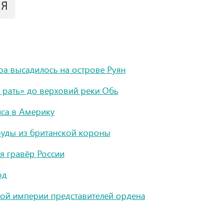
ИЯ
ра высадилось на острове Руян
 рать» до верховий реки Обь
са в Америку
мруды из британской короны
я гравёр России
од
ской империи представителей ордена