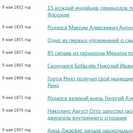
9 мая 1832 год
15 вождей индейцев-семинолов п
Флориде
9 мая 1835 год
Родился Максим Алексеевич Антон
9 мая 1855 год
Одно из первых упоминаний о сам
9 мая 1857 год
85 сипаев из гарнизона Мератха 
9 мая 1865 год
Скончался Бобылёв Николай Ивано
9 мая 1868 год
Город Рено получил своё нынешнее
Рено
9 мая 1871 год
Родился великий князь Георгий А
9 мая 1876 год
Николаус Август Отто запустил с
двигатель внутреннего сгорания
9 мая 1907 год
Анна Джарвис начала националь