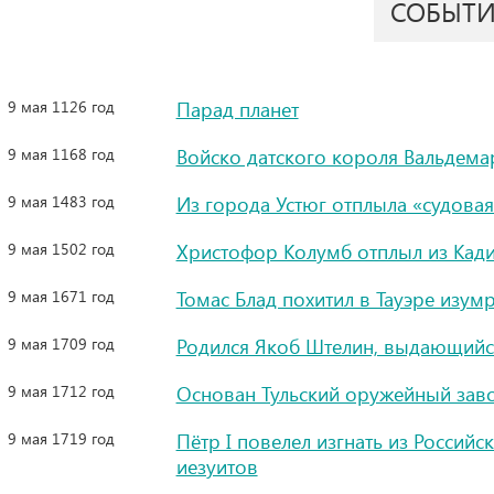
СОБЫТ
9 мая 1126 год
Парад планет
9 мая 1168 год
Войско датского короля Вальдема
9 мая 1483 год
Из города Устюг отплыла «судовая
9 мая 1502 год
Христофор Колумб отплыл из Кади
9 мая 1671 год
Томас Блад похитил в Тауэре изу
9 мая 1709 год
Родился Якоб Штелин, выдающийс
9 мая 1712 год
Основан Тульский оружейный зав
9 мая 1719 год
Пётр I повелел изгнать из Россий
иезуитов