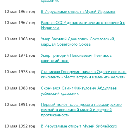
художник
10 мая 1965 год
В Иерусалиме открыт «Музей Израиля»
10 мая 1967 год
Разрыв СССР дипломатических отношений с
Израилем
10 мая 1968 год
Умер Василий Данилович Соколовский,
маршал Советского Союза
10 мая 1971 год
Умер Григорий Николаевич Петников,
советский поэт
10 мая 1978 год
Станислав Говорухин начал в Одессе снимать
киноленту «Место встречи изменить нельзя»
10 мая 1988 год
Скончался Самиг Файзулович Абдуллаев,
узбекский художник
10 мая 1991 год
Первый полёт голландского пассажирского
самолёта авиалиний малой и средней
протяжённости
10 мая 1992 год
В Иерусалиме открыт Музей библейских