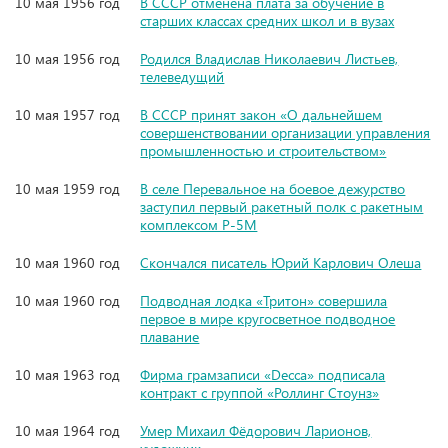
10 мая 1956 год
В СССР отменена плата за обучение в
старших классах средних школ и в вузах
10 мая 1956 год
Родился Владислав Николаевич Листьев,
телеведущий
10 мая 1957 год
В СССР принят закон «О дальнейшем
совершенствовании организации управления
промышленностью и строительством»
10 мая 1959 год
В селе Перевальное на боевое дежурство
заступил первый ракетный полк с ракетным
комплексом Р-5М
10 мая 1960 год
Скончался писатель Юрий Карлович Олеша
10 мая 1960 год
Подводная лодка «Тритон» совершила
первое в мире кругосветное подводное
плавание
10 мая 1963 год
Фирма грамзаписи «Decca» подписала
контракт с группой «Роллинг Стоунз»
10 мая 1964 год
Умер Михаил Фёдорович Ларионов,