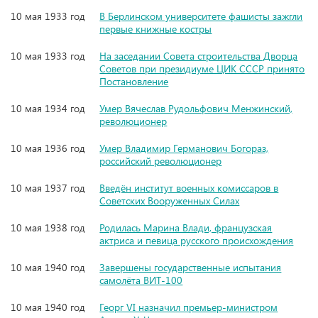
10 мая 1933 год
В Берлинском университете фашисты зажгли
первые книжные костры
10 мая 1933 год
На заседании Совета строительства Дворца
Советов при президиуме ЦИК СССР принято
Постановление
10 мая 1934 год
Умер Вячеслав Рудольфович Менжинский,
революционер
10 мая 1936 год
Умер Владимир Германович Богораз,
российский революционер
10 мая 1937 год
Введён институт военных комиссаров в
Советских Вооруженных Силах
10 мая 1938 год
Родилась Марина Влади, французская
актриса и певица русского происхождения
10 мая 1940 год
Завершены государственные испытания
самолёта ВИТ-100
10 мая 1940 год
Георг VI назначил премьер-министром