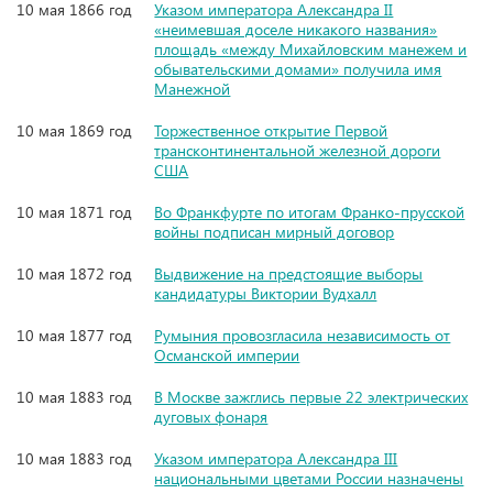
10 мая 1866 год
Указом императора Александра II
«неимевшая доселе никакого названия»
площадь «между Михайловским манежем и
обывательскими домами» получила имя
Манежной
10 мая 1869 год
Торжественное открытие Первой
трансконтинентальной железной дороги
США
10 мая 1871 год
Во Франкфурте по итогам Франко-прусской
войны подписан мирный договор
10 мая 1872 год
Выдвижение на предстоящие выборы
кандидатуры Виктории Вудхалл
10 мая 1877 год
Румыния провозгласила независимость от
Османской империи
10 мая 1883 год
В Москве зажглись первые 22 электрических
дуговых фонаря
10 мая 1883 год
Указом императора Александра III
национальными цветами России назначены