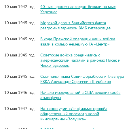
10 мая 1942 год
40 тыс. вражеских солдат бежали на мыс
Херсонес
10 мая 1945 год
Морской десант Балтийского флота
разгромил гарнизон ВМБ гитлеровцев
10 мая 1945 год
В ходе Пражской операции наши войска
взяли в кольцо немецкую ГА «Центр»
10 мая 1945 год
Советские войска соединились с
американскими частями в районах Писек и
Ческе-Будеевиц
10 мая 1945 год
Скончался глава Совинформбюро и Главпура
РККА Александр Сергеевич Щербаков
10 мая 1946 год
Начало исследований в США верхних слоёв
атмосферы
10 мая 1947 год
На киностудии «Ленфильм» прошёл
общественный просмотр новой
кинокартины «Золушка»