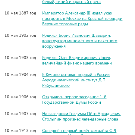
белый, синий и красный цвета
10 мая 1887 год
Император Александр III издал указ
построить в Москве на Красной площади
Верхние торговые ряды
10 мая 1902 год
Родился Борис Иванович Шавырин,
конструктор миномётного и ракетного
вооружения
10 мая 1903 год
Родился Олег Владимирович Лосев,
величайший физик нашего времени
10 мая 1904 год
В Кучино основан первый в России
Аэродинамический институт Д.П.
Рябушинского
10 мая 1906 год
Открылось первое заседание 1-й
Государственной Думы России
10 мая 1907 год
На заседании Госдумы Пётр Аркадьевич
Столыпин произнёс легендарные слова
10 мая 1913 год
Совершён первый полёт самолёта С-9