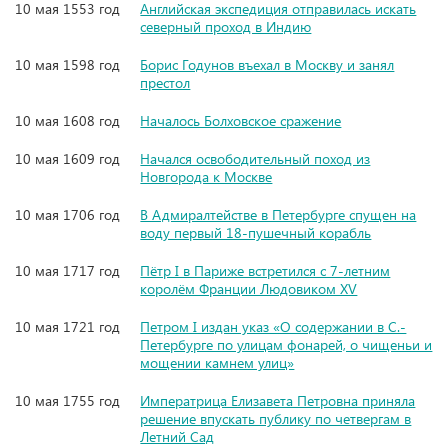
10 мая 1553 год
Английская экспедиция отправилась искать
северный проход в Индию
10 мая 1598 год
Борис Годунов въехал в Москву и занял
престол
10 мая 1608 год
Началось Болховское сражение
10 мая 1609 год
Начался освободительный поход из
Новгорода к Москве
10 мая 1706 год
В Адмиралтействе в Петербурге спущен на
воду первый 18-пушечный корабль
10 мая 1717 год
Пётр I в Париже встретился с 7-летним
королём Франции Людовиком XV
10 мая 1721 год
Петром I издан указ «О содержании в С.-
Петербурге по улицам фонарей, о чищеньи и
мощении камнем улиц»
10 мая 1755 год
Императрица Елизавета Петровна приняла
решение впускать публику по четвергам в
Летний Сад