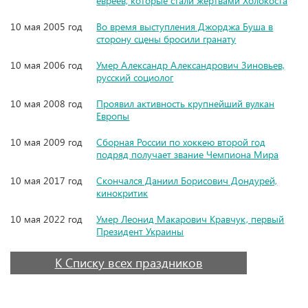
евреев, которые стали жертвами Холокоста
10 мая 2005 год
Во время выступления Джорджа Буша в
сторону сцены бросили гранату
10 мая 2006 год
Умер Александр Александрович Зиновьев,
русский социолог
10 мая 2008 год
Проявил активность крупнейший вулкан
Европы
10 мая 2009 год
Сборная России по хоккею второй год
подряд получает звание Чемпиона Мира
10 мая 2017 год
Скончался Даниил Борисович Дондурей,
кинокритик
10 мая 2022 год
Умер Леонид Макарович Кравчук, первый
Президент Украины
К Списку всех праздников