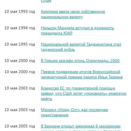
стран
10 мая 1993 год
Киргизия ввела свою собственную
национальную валюту
10 мая 1994 год
Нельсон Мандела вступил в должность
президента ЮАР
10 мая 1995 год
Национальной валютой Таджикистана стал
таджикский рубль
10 мая 2000 год
В Греции зажжён огонь Олимпиады-2000
10 мая 2000 год
Первое подведение итогов Всероссийской
литературной премии памяти Ильи Тюрина
10 мая 2003 год
Комиссар ЕС по гуманитарной помощи
заявил, что США хотят «присвоить» иракскую
нефть
10 мая 2003 год
Мюзикл «Норд-Ост» дал последнее
представление
10 мая 2005 год
В Берлине открыт мемориал 6 миллионам