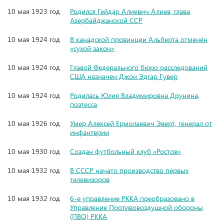
10 мая 1923 год
Родился Гейдар Алиевич Алиев, глава
Азербайджанской ССР
10 мая 1924 год
В канадской провинции Альберта отменён
«сухой закон»
10 мая 1924 год
Главой Федерального бюро расследований
США назначен Джон Эдгар Гувер
10 мая 1924 год
Родилась Юлия Владимировна Друнина,
поэтесса
10 мая 1926 год
Умер Алексей Ермолаевич Эверт, генерал от
инфантерии
10 мая 1930 год
Создан футбольный клуб «Ростов»
10 мая 1932 год
В СССР начато производство первых
телевизоров
10 мая 1932 год
6-е управление РККА преобразовано в
Управление Противовоздушной обороны
(ПВО) РККА