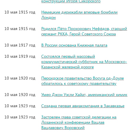
конструкции Игоря Сикорского
10 мая 1915 год
Немецкие дирижабли впервые бомбили
Лондон
10 мая 1915 год
Родился Пётр Прохорович Нефёдов, старший
сержант РККА, Герой Советского Союза
10 мая 1917 год
В России основана Книжная палата
10 мая 1919 год
Состоялся первый массовый
коммунистический субботник на Московско-
Казанской железной дороге
10 мая 1920 год
Персидское правительство Восуга од-Доуле
обратилось к советскому правительству
10 мая 1920 год
Умер Джон Уэсли Хайат, американский химик
10 мая 1923 год
Создана первая авиакомпания в Закавказье
10 мая 1923 год
Застрелен глава советской делегации на
Лозаннской конференции Вацлав
Вацлавович Воровский