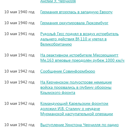
Англии У. Черчилля
10 мая 1940 год
Германия вторглась в западную Европу
10 мая 1940 год
Германия оккупировала Люксембург
10 мая 1941 год
Рудольф Гесс поднял в воздух истребитель
дальнего действия Bf-110 и улетел в
Великобританию
10 мая 1941 год
На реактивном истребителе Мессершмитт
Me.163 впервые преодолён рубеж 1000 км/ч
10 мая 1942 год
Сообщение Совинформбюро
10 мая 1942 год
На Керченском полуострове немецкие
войска прорвались в глубину обороны
Крымского фронта
10 мая 1942 год
Командующий Карельским фронтом
доложил И.В. Сталину о неудаче
Мурманской наступательной операции
10 мая 1942 год
Выступление Уинстона Черчилля по радио