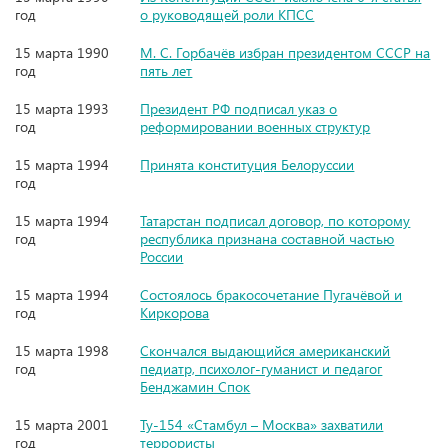
год
о руководящей роли КПСС
15 марта 1990
М. С. Горбачёв избран президентом СССР на
год
пять лет
15 марта 1993
Президент РФ подписал указ о
год
реформировании военных структур
15 марта 1994
Принята конституция Белоруссии
год
15 марта 1994
Татарстан подписал договор, по которому
год
республика признана составной частью
России
15 марта 1994
Состоялось бракосочетание Пугачёвой и
год
Киркорова
15 марта 1998
Скончался выдающийся американский
год
педиатр, психолог-гуманист и педагог
Бенджамин Спок
15 марта 2001
Ту-154 «Стамбул – Москва» захватили
год
террористы