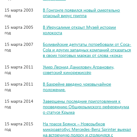
15 марта 2003
В Гонгонге появился новый смертельно
год
опасный вирус гриппа
15 марта 2005
В Иерусалиме открыт Музей истории
год
холокоста
15 марта 2007
Боливийские депутаты потребовали от Coca-
год
Cola и других западных компаний отказаться
в своих торговых марках от слова «кока»
15 марта 2011
Умер Леонид Данилович Агранович,
год
советский кинорежиссёр
15 марта 2011
В Бахрейне введено чрезвычайное
год
положение.
15 марта 2014
Завершены последние приготовления к
год
проведению Общекрымского референдума
о статусе Крыма
15 марта 2015
На трассе Брянск – Новозыбков
год
микроавтобус Mercedes-Benz Sprinter выехал
на встречную полосу и столкнулся с