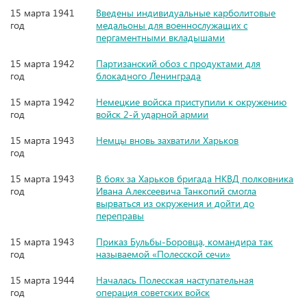
15 марта 1941
Введены индивидуальные карболитовые
год
медальоны для военнослужащих с
пергаментными вкладышами
15 марта 1942
Партизанский обоз с продуктами для
год
блокадного Ленинграда
15 марта 1942
Немецкие войска приступили к окружению
год
войск 2-й ударной армии
15 марта 1943
Немцы вновь захватили Харьков
год
15 марта 1943
В боях за Харьков бригада НКВД полковника
год
Ивана Алексеевича Танкопий смогла
вырваться из окружения и дойти до
переправы
15 марта 1943
Приказ Бульбы-Боровца, командира так
год
называемой «Полесской сечи»
15 марта 1944
Началась Полесская наступательная
год
операция советских войск