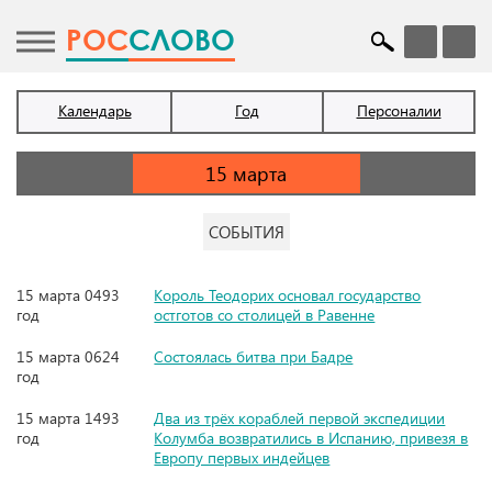
POC
СЛОВО
Календарь
Год
Персоналии
СОБЫТИЯ
15 марта 0493
Король Теодорих основал государство
год
остготов со столицей в Равенне
15 марта 0624
Состоялась битва при Бадре
год
15 марта 1493
Два из трёх кораблей первой экспедиции
год
Колумба возвратились в Испанию, привезя в
Европу первых индейцев