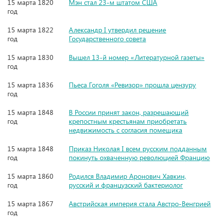
15 марта 1820
Мэн стал 23-м штатом США
год
15 марта 1822
Александр I утвердил решение
год
Государственного совета
15 марта 1830
Вышел 13-й номер «Литературной газеты»
год
15 марта 1836
Пьеса Гоголя «Ревизор» прошла цензуру
год
15 марта 1848
В России принят закон, разрешающий
год
крепостным крестьянам приобретать
недвижимость с согласия помещика
15 марта 1848
Приказ Николая I всем русским подданным
год
покинуть охваченную революцией Францию
15 марта 1860
Родился Владимир Аронович Хавкин,
год
русский и французский бактериолог
15 марта 1867
Австрийская империя стала Австро-Венгрией
год