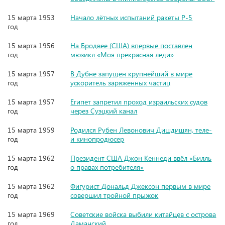
15 марта 1953
Начало лётных испытаний ракеты Р-5
год
15 марта 1956
На Бродвее (США) впервые поставлен
год
мюзикл «Моя прекрасная леди»
15 марта 1957
В Дубне запущен крупнейший в мире
год
ускоритель заряженных частиц
15 марта 1957
Египет запретил проход израильских судов
год
через Суэцкий канал
15 марта 1959
Родился Рубен Левонович Дишдишян, теле-
год
и кинопродюсер
15 марта 1962
Президент США Джон Кеннеди ввёл «Билль
год
о правах потребителя»
15 марта 1962
Фигурист Дональд Джексон первым в мире
год
совершил тройной прыжок
15 марта 1969
Советские войска выбили китайцев с острова
год
Даманский