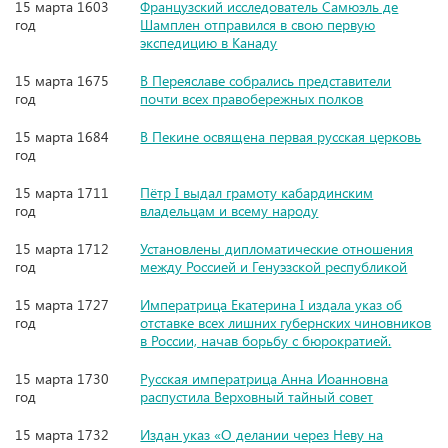
15 марта 1603
Французский исследователь Самюэль де
год
Шамплен отправился в свою первую
экспедицию в Канаду
15 марта 1675
В Переяславе собрались представители
год
почти всех правобережных полков
15 марта 1684
В Пекине освящена первая русская церковь
год
15 марта 1711
Пётр I выдал грамоту кабардинским
год
владельцам и всему народу
15 марта 1712
Установлены дипломатические отношения
год
между Россией и Генуэзской республикой
15 марта 1727
Императрица Екатерина I издала указ об
год
отставке всех лишних губернских чиновников
в России, начав борьбу с бюрократией.
15 марта 1730
Русская императрица Анна Иоанновна
год
распустила Верховный тайный совет
15 марта 1732
Издан указ «О делании через Неву на