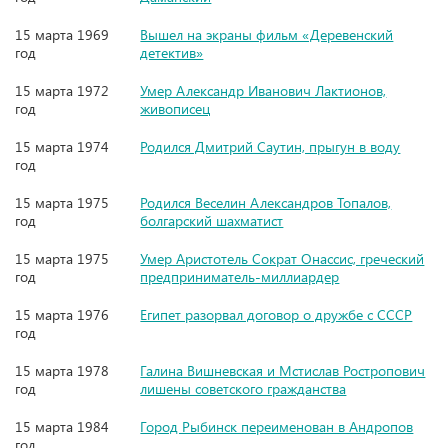
15 марта 1969
Вышел на экраны фильм «Деревенский
год
детектив»
15 марта 1972
Умер Александр Иванович Лактионов,
год
живописец
15 марта 1974
Родился Дмитрий Саутин, прыгун в воду
год
15 марта 1975
Родился Веселин Александров Топалов,
год
болгарский шахматист
15 марта 1975
Умер Аристотель Сократ Онассис, греческий
год
предприниматель-миллиардер
15 марта 1976
Египет разорвал договор о дружбе с СССР
год
15 марта 1978
Галина Вишневская и Мстислав Ростропович
год
лишены советского гражданства
15 марта 1984
Город Рыбинск переименован в Андропов
год