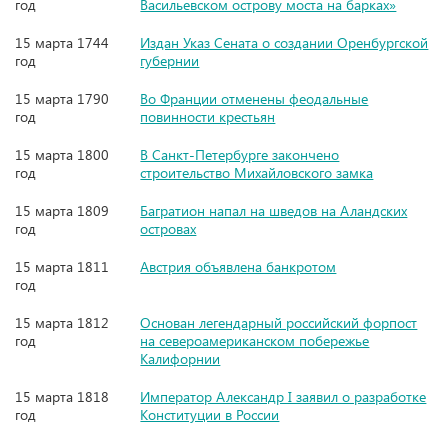
год
Васильевском острову моста на барках»
15 марта 1744
Издан Указ Сената о создании Оренбургской
год
губернии
15 марта 1790
Во Франции отменены феодальные
год
повинности крестьян
15 марта 1800
В Санкт-Петербурге закончено
год
строительство Михайловского замка
15 марта 1809
Багратион напал на шведов на Аландских
год
островах
15 марта 1811
Австрия объявлена банкротом
год
15 марта 1812
Основан легендарный российский форпост
год
на североамериканском побережье
Калифорнии
15 марта 1818
Император Александр I заявил о разработке
год
Конституции в России