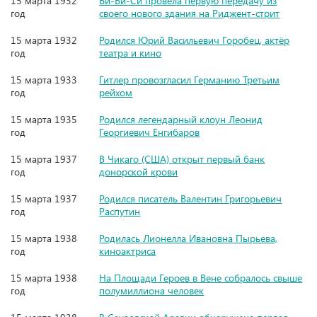
15 марта 1932
Би-Би-Си провела первую передачу из
год
своего нового здания на Риджент-стрит
15 марта 1932
Родился Юрий Васильевич Горобец, актёр
год
театра и кино
15 марта 1933
Гитлер провозгласил Германию Третьим
год
рейхом
15 марта 1935
Родился легендарный клоун Леонид
год
Георгиевич Енгибаров
15 марта 1937
В Чикаго (США) открыт первый банк
год
донорской крови
15 марта 1937
Родился писатель Валентин Григорьевич
год
Распутин
15 марта 1938
Родилась Лионелла Ивановна Пырьева,
год
киноактриса
15 марта 1938
На Площади Героев в Вене собралось свыше
год
полумиллиона человек