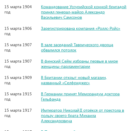
15 марта 1904
Командование Уссурийской конной бригадой
год
принял генерал-майор Александр
Васильевич Самсонов
15 марта 1906
Зарегистрирована компания «Роллс-Ройс»
год
15 марта 1907
В зале заседаний Таврического дворца
год
обвалился потолок
15 марта 1907
В финский Сейм избраны первые в мире
год
женщины-парламентарии
15 марта 1909
В Британии открыт новый магазин,
год
названный «Селфриджес»
15 марта 1915
В Германии принят Меморандум доктора
год
Гельфанда
15 марта 1917
Император Николай II отрёкся от престола в
год
пользу своего брата Михаила
Александровича