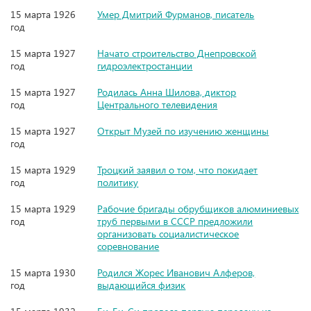
15 марта 1926
Умер Дмитрий Фурманов, писатель
год
15 марта 1927
Начато строительство Днепровской
год
гидроэлектростанции
15 марта 1927
Родилась Анна Шилова, диктор
год
Центрального телевидения
15 марта 1927
Открыт Музей по изучению женщины
год
15 марта 1929
Троцкий заявил о том, что покидает
год
политику
15 марта 1929
Рабочие бригады обрубщиков алюминиевых
год
труб первыми в СССР предложили
организовать социалистическое
соревнование
15 марта 1930
Родился Жорес Иванович Алферов,
год
выдающийся физик