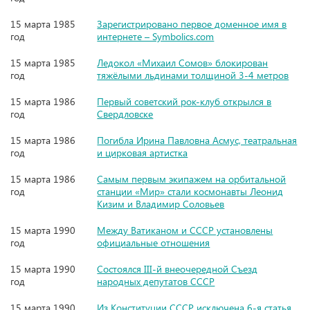
15 марта 1985
Зарегистрировано первое доменное имя в
год
интернете – Symbolics.com
15 марта 1985
Ледокол «Михаил Сомов» блокирован
год
тяжёлыми льдинами толщиной 3-4 метров
15 марта 1986
Первый советский рок-клуб открылся в
год
Свердловске
15 марта 1986
Погибла Ирина Павловна Асмус, театральная
год
и цирковая артистка
15 марта 1986
Самым первым экипажем на орбитальной
год
станции «Мир» стали космонавты Леонид
Кизим и Владимир Соловьев
15 марта 1990
Между Ватиканом и СССР установлены
год
официальные отношения
15 марта 1990
Состоялся III-й внеочередной Съезд
год
народных депутатов СССР
15 марта 1990
Из Конституции СССР исключена 6-я статья