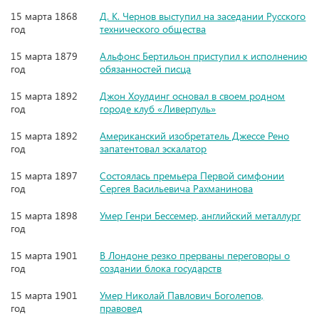
15 марта 1868
Д. К. Чернов выступил на заседании Русского
год
технического общества
15 марта 1879
Альфонс Бертильон приступил к исполнению
год
обязанностей писца
15 марта 1892
Джон Хоулдинг основал в своем родном
год
городе клуб «Ливерпуль»
15 марта 1892
Американский изобретатель Джессе Рено
год
запатентовал эскалатор
15 марта 1897
Cостоялась премьера Первой симфонии
год
Сергея Васильевича Рахманинова
15 марта 1898
Умер Генри Бессемер, английский металлург
год
15 марта 1901
В Лондоне резко прерваны переговоры о
год
создании блока государств
15 марта 1901
Умер Николай Павлович Боголепов,
год
правовед