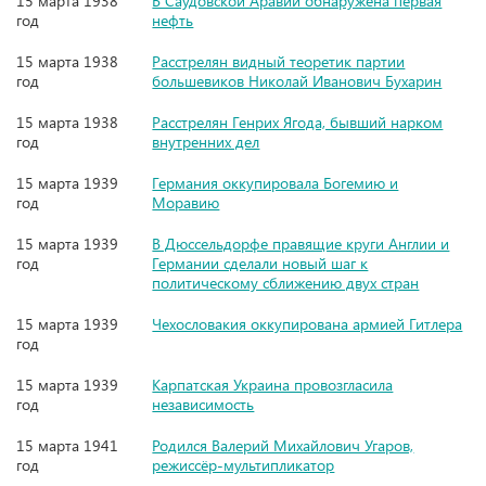
15 марта 1938
В Саудовской Аравии обнаружена первая
год
нефть
15 марта 1938
Расстрелян видный теоретик партии
год
большевиков Николай Иванович Бухарин
15 марта 1938
Расстрелян Генрих Ягода, бывший нарком
год
внутренних дел
15 марта 1939
Германия оккупировала Богемию и
год
Моравию
15 марта 1939
В Дюссельдорфе правящие круги Англии и
год
Германии сделали новый шаг к
политическому сближению двух стран
15 марта 1939
Чехословакия оккупирована армией Гитлера
год
15 марта 1939
Карпатская Украина провозгласила
год
независимость
15 марта 1941
Родился Валерий Михайлович Угаров,
год
режиссёр-мультипликатор