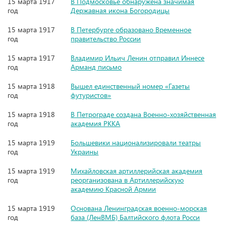
15 марта 1917
В Подмосковье обнаружена значимая
год
Державная икона Богородицы
15 марта 1917
В Петербурге образовано Временное
год
правительство России
15 марта 1917
Владимир Ильич Ленин отправил Иннесе
год
Арманд письмо
15 марта 1918
Вышел единственный номер «Газеты
год
футуристов»
15 марта 1918
В Петрограде создана Военно-хозяйственная
год
академия РККА
15 марта 1919
Большевики национализировали театры
год
Украины
15 марта 1919
Михайловская артиллерийская академия
год
реорганизована в Артиллерийскую
академию Красной Армии
15 марта 1919
Основана Ленинградская военно-морская
год
база (ЛенВМБ) Балтийского флота Росси