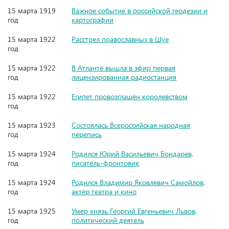
15 марта 1919
Важное событие в российской геодезии и
год
картографии
15 марта 1922
Расстрел православных в Шуе
год
15 марта 1922
В Атланте вышла в эфир первая
год
лицензированная радиостанция
15 марта 1922
Египет провозглашён королевством
год
15 марта 1923
Состоялась Всероссийская народная
год
перепись
15 марта 1924
Родился Юрий Васильевич Бондарев,
год
писатель-фронтовик
15 марта 1924
Родился Владимир Яковлевич Самойлов,
год
актёр театра и кино
15 марта 1925
Умер князь Георгий Евгеньевич Львов,
год
политический деятель