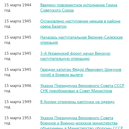
15 марта 1944
Введено повсеместное исполнение Гимна
год
Советского Союза
15 марта 1945
Остановлено наступление немцев в районе
год
озера Балатон
15 марта 1945
Началась наступательная Верхнее-Силезская
год
операция
15 марта 1945
3-й Украинский фронт начал Венскую
год
наступательную операцию
15 марта 1945
Гвардии капитан Фёдор Иванович Шикунов
год
погиб в боевом вылете
15 марта 1946
Указом Президиума Верховного Совета СССР
год
СНК преобразован в Совет Министров
15 марта 1949
В Англии отменены карточки на одежду
год
15 марта 1953
Указом Президиума Верховного Совета
год
Военное и Военно-морское министерства
объединены в Министерство обороны СССР