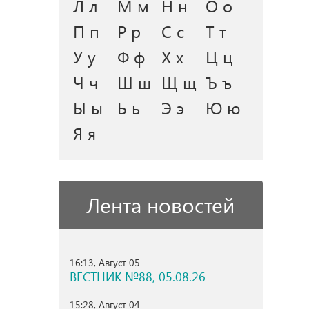
Л л
М м
Н н
О о
П п
Р р
С с
Т т
У у
Ф ф
Х х
Ц ц
Ч ч
Ш ш
Щ щ
Ъ ъ
Ы ы
Ь ь
Э э
Ю ю
Я я
Лента новостей
16:13, Август 05
ВЕСТНИК №88, 05.08.26
15:28, Август 04