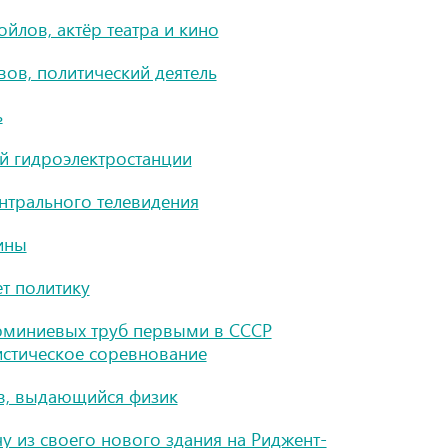
йлов, актёр театра и кино
вов, политический деятель
ь
й гидроэлектростанции
нтрального телевидения
ины
ет политику
юминиевых труб первыми в СССР
истическое соревнование
в, выдающийся физик
у из своего нового здания на Риджент-