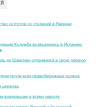
ИЯ
тво остготов со столицей в Равенне
педиции Колумба возвратились в Испанию,
в
эль де Шамплен отправился в свою первую
ители почти всех правобережных полков
я церковь
им владельцам и всему народу
ошения между Россией и Генуэзской