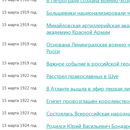
В Петрограде создана Военно-хоз
15 марта 1919 год
Большевики национализировали т
15 марта 1919 год
Михайловская артиллерийская ак
академию Красной Армии
15 марта 1919 год
Основана Ленинградская военно-м
Росси
15 марта 1919 год
Важное событие в российской гео
15 марта 1922 год
Расстрел православных в Шуе
15 марта 1922 год
В Атланте вышла в эфир первая л
15 марта 1922 год
Египет провозглашён королевств
15 марта 1923 год
Состоялась Всероссийская народн
15 марта 1924 год
Родился Юрий Васильевич Бондаре