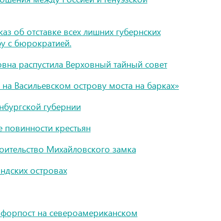
каз об отставке всех лишних губернских
бу с бюрократией.
вна распустила Верховный тайный совет
 на Васильевском острову моста на барках»
енбургской губернии
 повинности крестьян
роительство Михайловского замка
андских островах
 форпост на североамериканском