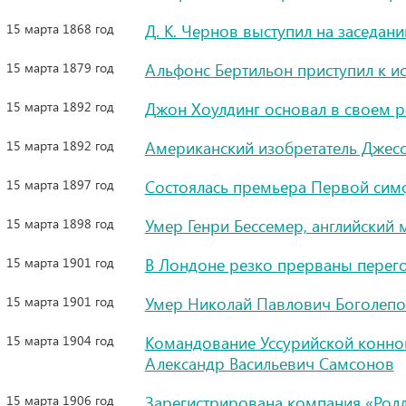
15 марта 1868 год
Д. К. Чернов выступил на заседан
15 марта 1879 год
Альфонс Бертильон приступил к и
15 марта 1892 год
Джон Хоулдинг основал в своем 
15 марта 1892 год
Американский изобретатель Джесс
15 марта 1897 год
Cостоялась премьера Первой сим
15 марта 1898 год
Умер Генри Бессемер, английский 
15 марта 1901 год
В Лондоне резко прерваны перего
15 марта 1901 год
Умер Николай Павлович Боголепо
15 марта 1904 год
Командование Уссурийской конно
Александр Васильевич Самсонов
15 марта 1906 год
Зарегистрирована компания «Ролл