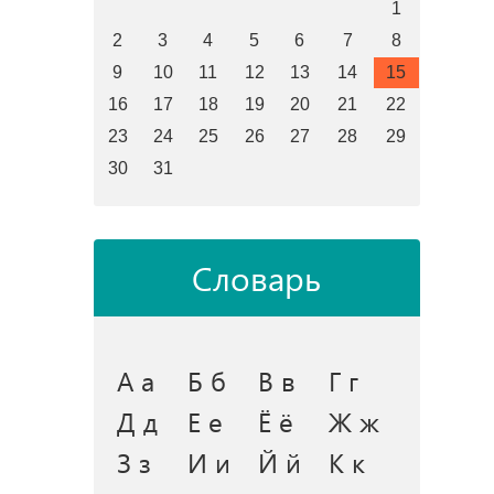
1
2
3
4
5
6
7
8
9
10
11
12
13
14
15
16
17
18
19
20
21
22
23
24
25
26
27
28
29
30
31
Словарь
А а
Б б
В в
Г г
Д д
Е е
Ё ё
Ж ж
З з
И и
Й й
К к