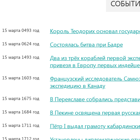
СОБЫТ
15 марта 0493 год
Король Теодорих основал государс
15 марта 0624 год
Состоялась битва при Бадре
15 марта 1493 год
Два из трёх кораблей первой экс
привезя в Европу первых индейце
15 марта 1603 год
Французский исследователь Самю
экспедицию в Канаду
15 марта 1675 год
В Переяславе собрались представ
15 марта 1684 год
В Пекине освящена первая русска
15 марта 1711 год
Пётр I выдал грамоту кабардинск
15 марта 1712 год
Установлены дипломатические отн