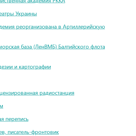
яйственная академия РККА
еатры Украины
адемия реорганизована в Артиллерийскую
орская база (ЛенВМБ) Балтийского флота
дезии и картографии
ицензированная радиостанция
ом
ая перепись
в, писатель-фронтовик