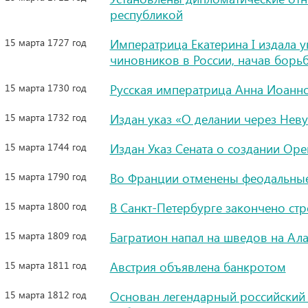
республикой
15 марта 1727 год
Императрица Екатерина I издала у
чиновников в России, начав борь
15 марта 1730 год
Русская императрица Анна Иоанно
15 марта 1732 год
Издан указ «О делании через Неву
15 марта 1744 год
Издан Указ Сената о создании Ор
15 марта 1790 год
Во Франции отменены феодальные
15 марта 1800 год
В Санкт-Петербурге закончено ст
15 марта 1809 год
Багратион напал на шведов на Ал
15 марта 1811 год
Австрия объявлена банкротом
15 марта 1812 год
Основан легендарный российский