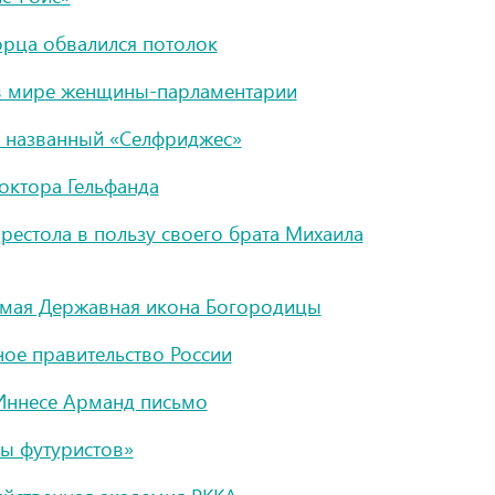
орца обвалился потолок
в мире женщины-парламентарии
, названный «Селфриджес»
октора Гельфанда
престола в пользу своего брата Михаила
имая Державная икона Богородицы
ое правительство России
Иннесе Арманд письмо
ы футуристов»