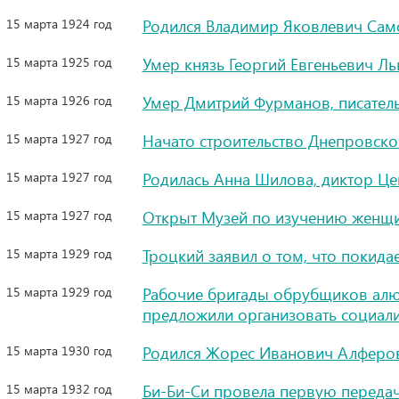
15 марта 1924 год
Родился Владимир Яковлевич Само
15 марта 1925 год
Умер князь Георгий Евгеньевич Ль
15 марта 1926 год
Умер Дмитрий Фурманов, писател
15 марта 1927 год
Начато строительство Днепровско
15 марта 1927 год
Родилась Анна Шилова, диктор Це
15 марта 1927 год
Открыт Музей по изучению женщ
15 марта 1929 год
Троцкий заявил о том, что покида
15 марта 1929 год
Рабочие бригады обрубщиков ал
предложили организовать социал
15 марта 1930 год
Родился Жорес Иванович Алферо
15 марта 1932 год
Би-Би-Си провела первую передач