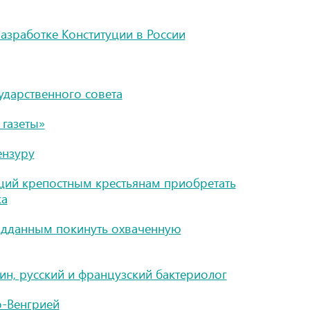
азработке Конституции в России
ударственного совета
газеты»
ензуру
щий крепостным крестьянам приобретать
ка
подданным покинуть охваченную
н, русский и французский бактериолог
о-Венгрией