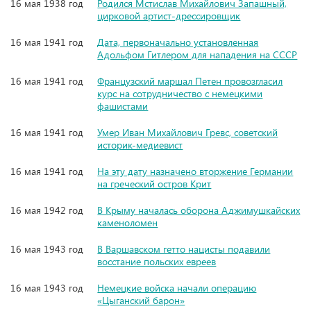
16 мая 1938 год
Родился Мстислав Михайлович Запашный,
цирковой артист-дрессировщик
16 мая 1941 год
Дата, первоначально установленная
Адольфом Гитлером для нападения на СССР
16 мая 1941 год
Французский маршал Петен провозгласил
курс на сотрудничество с немецкими
фашистами
16 мая 1941 год
Умер Иван Михайлович Гревс, советский
историк-медиевист
16 мая 1941 год
На эту дату назначено вторжение Германии
на греческий остров Крит
16 мая 1942 год
В Крыму началась оборона Аджимушкайских
каменоломен
16 мая 1943 год
В Варшавском гетто нацисты подавили
восстание польских евреев
16 мая 1943 год
Немецкие войска начали операцию
«Цыганский барон»