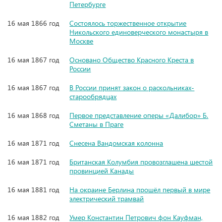
Петербурге
16 мая 1866 год
Состоялось торжественное открытие
Никольского единоверческого монастыря в
Москве
16 мая 1867 год
Основано Общество Красного Креста в
России
16 мая 1867 год
В России принят закон о раскольниках-
старообрядцах
16 мая 1868 год
Первое представление оперы «Далибор» Б.
Сметаны в Праге
16 мая 1871 год
Снесена Вандомская колонна
16 мая 1871 год
Британская Колумбия провозглашена шестой
провинцией Канады
16 мая 1881 год
На окраине Берлина прошёл первый в мире
электрический трамвай
16 мая 1882 год
Умер Константин Петрович фон Кауфман,