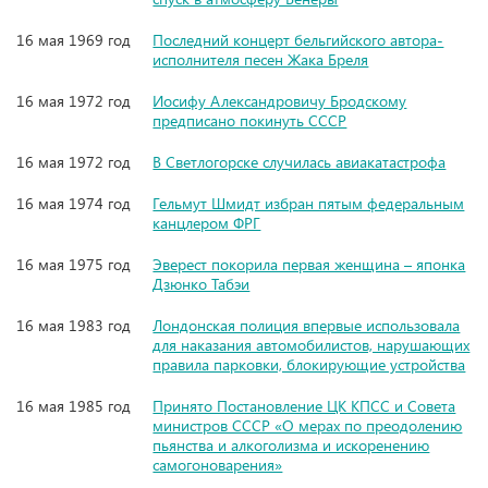
16 мая 1969 год
Последний концерт бельгийского автора-
исполнителя песен Жака Бреля
16 мая 1972 год
Иосифу Александровичу Бродскому
предписано покинуть СССР
16 мая 1972 год
В Светлогорске случилась авиакатастрофа
16 мая 1974 год
Гельмут Шмидт избран пятым федеральным
канцлером ФРГ
16 мая 1975 год
Эверест покорила первая женщина – японка
Дзюнко Табэи
16 мая 1983 год
Лондонская полиция впервые использовала
для наказания автомобилистов, нарушающих
правила парковки, блокирующие устройства
16 мая 1985 год
Принято Постановление ЦК КПСС и Совета
министров СССР «О мерах по преодолению
пьянства и алкоголизма и искоренению
самогоноварения»