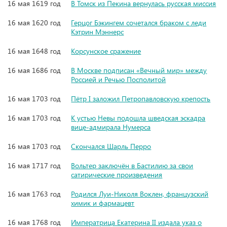
16 мая 1619 год
В Томск из Пекина вернулась русская миссия
16 мая 1620 год
Герцог Бэкингем сочетался браком с леди
Кэтрин Мэннерс
16 мая 1648 год
Корсунское сражение
16 мая 1686 год
В Москве подписан «Вечный мир» между
Россией и Речью Посполитой
16 мая 1703 год
Пётр I заложил Петропавловскую крепость
16 мая 1703 год
К устью Невы подошла шведская эскадра
вице-адмирала Нумерса
16 мая 1703 год
Cкончался Шарль Перро
16 мая 1717 год
Вольтер заключён в Бастилию за свои
сатирические произведения
16 мая 1763 год
Родился Луи-Николя Воклен, французский
химик и фармацевт
16 мая 1768 год
Императрица Екатерина II издала указ о