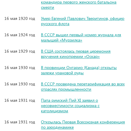
командира первого женского батальона
смерти
16 мая 1920 год
Умер Евгений Павлович Тверитинов, офицер
русского флота
16 мая 1924 год
В СССР вышел первый номер журнала для
малышей «Мурзилка»
16 мая 1929 год
В США состоялась первая церемония
вручения кинопремии «Оскар»
16 мая 1930 год
В провинции Онтарио (Канада) открыты
залежи урановой руды
16 мая 1930 год
В СССР проведена перетарификация во всех
отраслях промышленности
16 мая 1931 год
Папа римский Пий XI заявил о
несовместимости социализма с
католицизмом
16 мая 1931 год
Открылась Первая Всесоюзная конференция
по аэродинамике