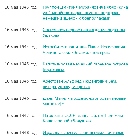
16 мая 1943 год
Группой Дмитрия Михайловича Яблочкина
из 4 минёров-парашютистов подорван
немецкий эшелон с боеприпасами
16 мая 1943 год
Состоялось первое награждение орденом
Ушакова
16 мая 1944 год
Истребители капитана Павла Иосифовича
Чепинога сбили 6 самолетов врага
16 мая 1945 год
Капитулировал немецкий гарнизон острова
Борнхольм
16 мая 1945 год
Арестован Альфред Людвигович Бем,
литературовед и критик
16 мая 1946 год
Джек Маллин продемонстрировал первый
магнитофон
16 мая 1947 год
На экраны СССР вышел фильм Надежды
Кошеверовой «Золушка»
16 мая 1948 год
Израиль выпустил свои первые почтовые