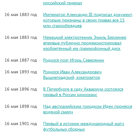
российский генерал
16 мая 1883 год
Император Александр III подписал документ,
которым признаны в своих правах все 15
млн старообрядцев
16 мая 1883 год
Немецкий электротехник Эмиль Берлинер
впервые публично продемонстрировал
изобретённый им граммофонный диск
16 мая 1887 год
Родился поэт Игорь Северянин
16 мая 1893 год
Родился Иван Александрович
Вышнеградский, композитор
16 мая 1896 год
В Петербурге в саду Аквариум состоялся
первый в России киносеанс
16 мая 1898 год
Над австралийским городком Иден пронёсся
водяной смерч
16 мая 1901 год
Первый в истории международный матч
футбольных сборных