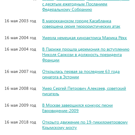
с десятым ежегодным Посланием
Федеральному Собранию
16 мая 2003 год
В марокканском городе Касабланка
совершена серия террористических атак
16 мая 2004 год
Умерла немецкая киноактриса Марика Рёкк
16 мая 2004 год
В Париже прошла церемония по вступлению
Николя Саркози в должность президента
Франции
16 мая 2007 год
Открылась первая за последние 63 года
синагога в Эстонии
16 мая 2008 год
Умер Сергей Петрович Алексеев, советский
писатель
16 мая 2009 год
В Москве завершился конкурс песни
Евровидение-2009
16 мая 2018 год
Открыто движение по 19-тикилометровому
Крымскому мосту