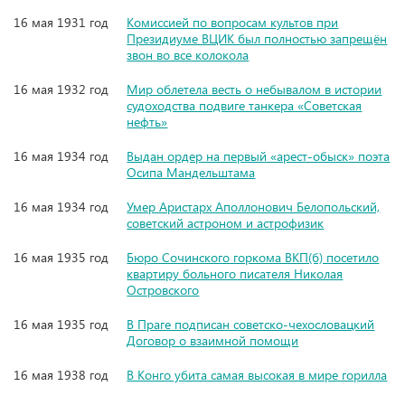
16 мая 1931 год
Комиссией по вопросам культов при
Президиуме ВЦИК был полностью запрещён
звон во все колокола
16 мая 1932 год
Мир облетела весть о небывалом в истории
судоходства подвиге танкера «Советская
нефть»
16 мая 1934 год
Выдан ордер на первый «арест-обыск» поэта
Осипа Мандельштама
16 мая 1934 год
Умер Аристарх Аполлонович Белопольский,
советский астроном и астрофизик
16 мая 1935 год
Бюро Сочинского горкома ВКП(б) посетило
квартиру больного писателя Николая
Островского
16 мая 1935 год
В Праге подписан советско-чехословацкий
Договор о взаимной помощи
16 мая 1938 год
В Конго убита самая высокая в мире горилла