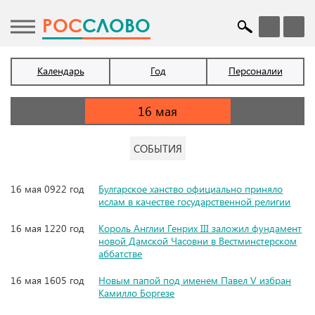
POC
СЛОВО
Календарь
Год
Персоналии
СОБЫТИЯ
16 мая 0922 год
Булгарское ханство официально приняло
ислам в качестве государственной религии
16 мая 1220 год
Король Англии Генрих III заложил фундамент
новой Дамской Часовни в Вестминстерском
аббатстве
16 мая 1605 год
Новым папой под именем Павел V избран
Камилло Боргезе