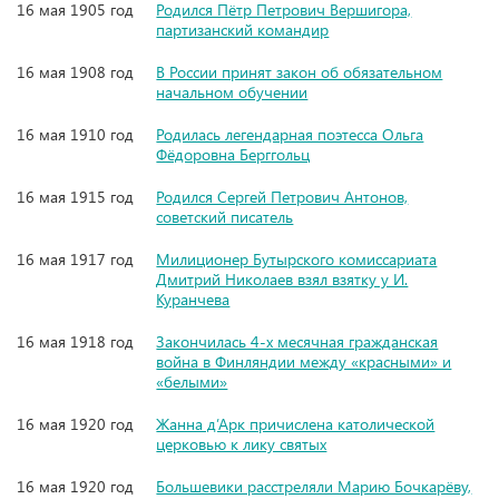
16 мая 1905 год
Родился Пётр Петрович Вершигора,
партизанский командир
16 мая 1908 год
В России принят закон об обязательном
начальном обучении
16 мая 1910 год
Родилась легендарная поэтесса Ольга
Фёдоровна Берггольц
16 мая 1915 год
Родился Сергей Петрович Антонов,
советский писатель
16 мая 1917 год
Милиционер Бутырского комиссариата
Дмитрий Николаев взял взятку у И.
Куранчева
16 мая 1918 год
Закончилась 4-х месячная гражданская
война в Финляндии между «красными» и
«белыми»
16 мая 1920 год
Жанна д’Арк причислена католической
церковью к лику святых
16 мая 1920 год
Большевики расстреляли Марию Бочкарёву,