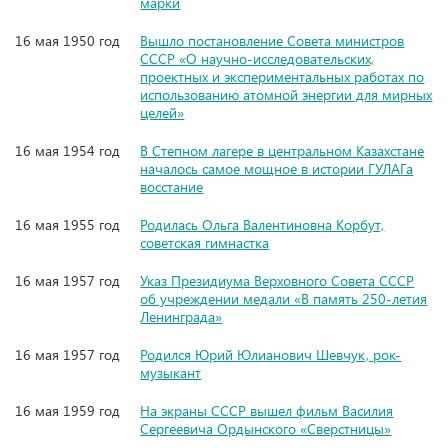
марки
16 мая 1950 год
Вышло постановление Совета министров
СССР «О научно-исследовательских,
проектных и экспериментальных работах по
использованию атомной энергии для мирных
целей»
16 мая 1954 год
В Степном лагере в центральном Казахстане
началось самое мощное в истории ГУЛАГа
восстание
16 мая 1955 год
Родилась Ольга Валентиновна Корбут,
советская гимнастка
16 мая 1957 год
Указ Президиума Верховного Совета СССР
об учреждении медали «В память 250-летия
Ленинграда»
16 мая 1957 год
Родился Юрий Юлианович Шевчук, рок-
музыкант
16 мая 1959 год
На экраны СССР вышел фильм Василия
Сергеевича Ордынского «Сверстницы»