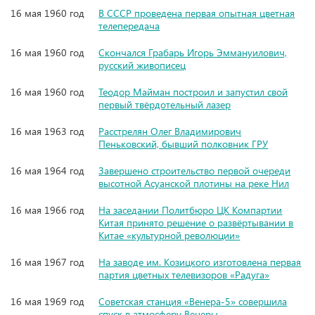
16 мая 1960 год
В СССР проведена первая опытная цветная
телепередача
16 мая 1960 год
Скончался Грабарь Игорь Эммануилович,
русский живописец
16 мая 1960 год
Теодор Майман построил и запустил свой
первый твёрдотельный лазер
16 мая 1963 год
Расстрелян Олег Владимирович
Пеньковский, бывший полковник ГРУ
16 мая 1964 год
Завершено строительство первой очереди
высотной Асуанской плотины на реке Нил
16 мая 1966 год
На заседании Политбюро ЦК Компартии
Китая принято решение о развёртывании в
Китае «культурной революции»
16 мая 1967 год
На заводе им. Козицкого изготовлена первая
партия цветных телевизоров «Радуга»
16 мая 1969 год
Советская станция «Венера-5» совершила
спуск в атмосферу Венеры