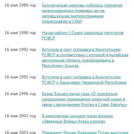
16 мая 1989 год
Католическая церковь добилась принятия
международных правовых актов,
запрещающих распространение
порнографии в СМИ
16 мая 1990 год
Начал работу I Съезд народных депутатов
РСФСР
16 мая 1992 год
Вступила в силу поправка в Конституцию
РСФСР, в соответствии с которой Адыгейская
автономная область преобразована в
Республику Адыгея
16 мая 1992 год
Вступила в силу поправка в Конституцию
РСФСР о Карачаево-Черкесской Республике
16 мая 1996 год
Борис Ельцин издал указ «О поэтапном
сокращении применения смертной казни в
связи с вхождением России в Совет Европы»
16 мая 2002 год
В кинотеатрах начался показ фильма
«Звёздные Войны: Атака клонов»
16 мая 2003 год
Президент России Владимир Путин выступил