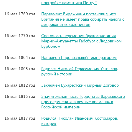
постройке памятника Петру I
16 мая 1769 год
Парламент Вирджинии постановил, что
Британия не имеет права собирать налоги с
американских колонистов
16 мая 1770 год
Состоялась церемония бракосочетания
Марии-Антуанетты Габсбург с Людовиком
Бурбоном
16 мая 1804 год
Наполеон I провозглашён императором
16 мая 1805 год
Родился Николай Герасимович Устрялов,
русский историк
16 мая 1812 год
Заключён Бухарестский мирный договор
16 мая 1815 год
Значительная часть Герцогства Варшавского
присоединена «на вечные времена» к
Российской империи
16 мая 1817 год
Родился Николай Иванович Костомаров,
историк