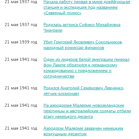
21 мая 1937 год
Начала работу первая в мире дрейфующая
станция и экспедиция под названием
«Северный полюс»
21 мая 1937 год
Родилась актриса Софико Михайловна
Чиаурели
21 мая 1939 год
Убит Григорий Яковлевич Сокольников,
народный комиссар финансов
21 мая 1941 год
Один из лидеров белой эмиграции генерал
фон Лампе обратился к германскому
командованию с предложением о
сотрудничестве
21 мая 1941 год
Родился Анатолий Семёнович Левченко,
лётчик-космонавт
21 мая 1941 год
На аэродроме Малерме новозеландские
пехотинцы и австралийские солдаты отбили
атаку немецкого десанта
21 мая 1941 год
Аэродром Малерме захвачен немецким
воздушным десантом