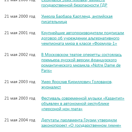
государственной безопасности ГДР
21 мая 2000 год
Умерла Барбара Картленд, английская
писательница
21 мая 2001 год
Крупнейшие автопроизводители подписали
договор об учреждении альтернативного
чемпионата мира в классе «Формула-1»
21 мая 2002 год
В Московском театре оперетты состоялась
премьера русской версии французского
романтического мюзикла «Notre Dame de
Paris»
21 мая 2003 год
Умер Ярослав Кириллович Голованов,
журналист
21 мая 2003 год
Фестиваль современной музыки «Казантип»
объявлен в автономной республике
«персоной нон грата»
21 мая 2004 год
Депутаты парламента Грузии утвердили
законопроект «О государственном гимне»