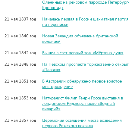
Олениных на рейсовом пароходе Петербург-
Кронштадт
21 мая 1837 год
Началась первая в России шахматная партия
по переписке
21 мая 1840 год
Новая Зеландия объявлена британской
колонией
21 мая 1842 год
Вышел в свет первый том «Мёртвых душ»
21 мая 1848 год
На Невском проспекте торжественно открыт
«Пассаж»
21 мая 1851 год
В Австралии обнаружено первое золотое
месторождение
21 мая 1853 год
Натуралист Филип Генри Госсе выставил в
лондонском Риджерс-парке «Водный
виварий»
21 мая 1857 год
Церемония освящения места возведения
первого Рижского вокзала