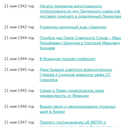
21 мая 1942 год
Начата прокладка магистрального
трубопровода по дну Ладожского озера для
доставки горючего в осаждённый Ленинград
21 мая 1942 год
Учреждён нагрудный знак «Гвардия»
21 мая 1944 год
Погибли два Героя Советского Союза – Иван
Тимофеевич Шикунов и Григорий Иванович
Корнеев
21 мая 1944 год
В Исландии прошёл плебисцит
21 мая 1945 год
Двое бывших советских военнопленных
Губарев и Сидоров захватили шефа СС
Гиммлера
21 мая 1945 год
Сирия и Ливан провозгласили свою
независимость от Франции
21 мая 1946 год
Вышел закон о национализации угольных
шахт в Англии
21 мая 1947 год
Принято постановление ЦК ВКП(б) о