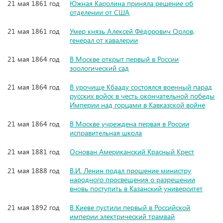
21 мая 1861 год
Южная Каролина приняла решение об
отделении от США
21 мая 1861 год
Умер князь Алексей Фёдорович Орлов,
генерал от кавалерии
21 мая 1864 год
В Москве открыт первый в России
зоологический сад
21 мая 1864 год
В урочище Кбааду состоялся военный парад
русских войск в честь окончательной победы
Империи над горцами в Кавказской войне
21 мая 1864 год
В Москве учреждена первая в России
исправительная школа
21 мая 1881 год
Основан Американский Красный Крест
21 мая 1888 год
В.И. Ленин подал прошение министру
народного просвещения о разрешении
вновь поступить в Казанский университет
21 мая 1892 год
В Киеве пустили первый в Российской
империи электрический трамвай