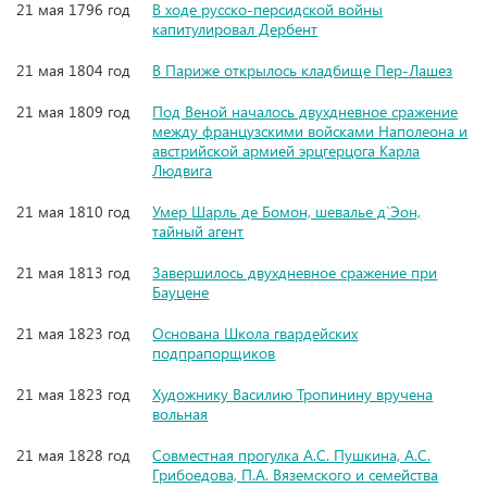
21 мая 1796 год
В ходе русско-персидской войны
капитулировал Дербент
21 мая 1804 год
В Париже открылось кладбище Пер-Лашез
21 мая 1809 год
Под Веной началось двухдневное сражение
между французскими войсками Наполеона и
австрийской армией эрцгерцога Карла
Людвига
21 мая 1810 год
Умер Шарль де Бомон, шевалье д`Эон,
тайный агент
21 мая 1813 год
Завершилось двухдневное сражение при
Бауцене
21 мая 1823 год
Основана Школа гвардейских
подпрапорщиков
21 мая 1823 год
Художнику Василию Тропинину вручена
вольная
21 мая 1828 год
Совместная прогулка А.С. Пушкина, А.С.
Грибоедова, П.А. Вяземского и семейства