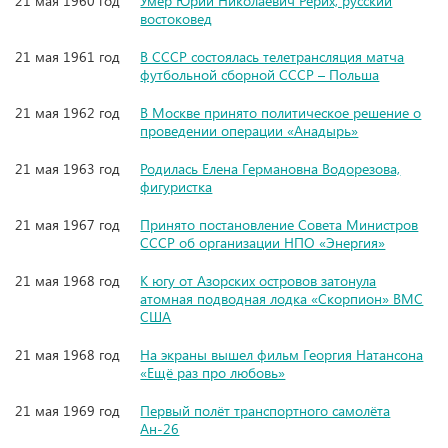
21 мая 1960 год
Умер Юрий Николаевич Рерих, русский
востоковед
21 мая 1961 год
В СССР состоялась телетрансляция матча
футбольной сборной СССР – Польша
21 мая 1962 год
В Москве принято политическое решение о
проведении операции «Анадырь»
21 мая 1963 год
Родилась Елена Германовна Водорезова,
фигуристка
21 мая 1967 год
Принято постановление Совета Министров
СССР об организации НПО «Энергия»
21 мая 1968 год
К югу от Азорских островов затонула
атомная подводная лодка «Скорпион» ВМС
США
21 мая 1968 год
На экраны вышел фильм Георгия Натансона
«Ещё раз про любовь»
21 мая 1969 год
Первый полёт транспортного самолёта
Ан-26