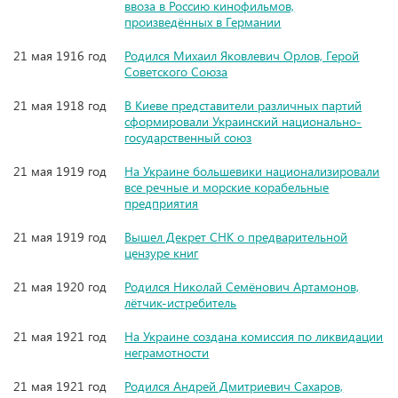
ввоза в Россию кинофильмов,
произведённых в Германии
21 мая 1916 год
Родился Михаил Яковлевич Орлов, Герой
Советского Союза
21 мая 1918 год
В Киеве представители различных партий
сформировали Украинский национально-
государственный союз
21 мая 1919 год
На Украине большевики национализировали
все речные и морские корабельные
предприятия
21 мая 1919 год
Вышел Декрет СНК о предварительной
цензуре книг
21 мая 1920 год
Родился Николай Семёнович Артамонов,
лётчик-истребитель
21 мая 1921 год
На Украине создана комиссия по ликвидации
неграмотности
21 мая 1921 год
Родился Андрей Дмитриевич Сахаров,