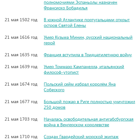
полномочиями Эспаньолы назначен
Франсиско Бобадилья
21 мая 1502 год
В южной Атлантике португальцами открыт
остров Святой Елены
21 мая 1616 год
Умер Кузьма Минин, русский национальный
герой
21 мая 1635 год
Франция вступила в Тридцатилетнюю войну
21 мая 1639 год
Умер Томмазо Кампанелла, итальянский
философ-утопист
21 мая 1674 год
Польский сейм избрал королём Яна
Собеского
21 мая 1677 год
Большой пожар в Риге полностью уничтожил
250 домов
21 мая 1703 год
Началась освободительная антигабсбургская
война в Венгерском королевстве
21 мая 1710 год
Создан Гвардейский морской экипаж