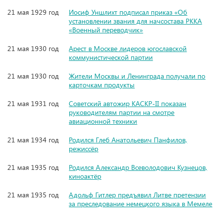
21 мая 1929 год
Иосиф Уншлихт подписал приказ «Об
установлении звания для начсостава РККА
«Военный переводчик»
21 мая 1930 год
Арест в Москве лидеров югославской
коммунистической партии
21 мая 1930 год
Жители Москвы и Ленинграда получали по
карточкам продукты
21 мая 1931 год
Советский автожир КАСКР-II показан
руководителям партии на смотре
авиационной техники
21 мая 1934 год
Родился Глеб Анатольевич Панфилов,
режиссёр
21 мая 1935 год
Родился Александр Всеволодович Кузнецов,
киноактёр
21 мая 1935 год
Адольф Гитлер предъявил Литве претензии
за преследование немецкого языка в Мемеле