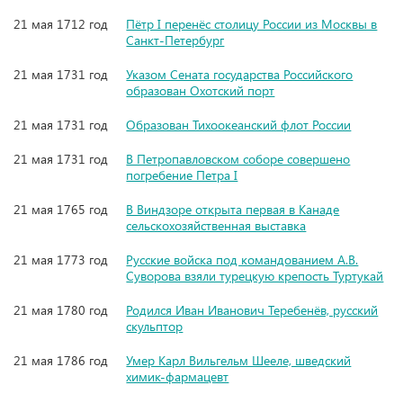
21 мая 1712 год
Пётр I перенёс столицу России из Москвы в
Санкт-Петербург
21 мая 1731 год
Указом Сената государства Российского
образован Охотский порт
21 мая 1731 год
Образован Тихоокеанский флот России
21 мая 1731 год
В Петропавловском соборе совершено
погребение Петра I
21 мая 1765 год
В Виндзоре открыта первая в Канаде
сельскохозяйственная выставка
21 мая 1773 год
Русские войска под командованием А.В.
Суворова взяли турецкую крепость Туртукай
21 мая 1780 год
Родился Иван Иванович Теребенёв, русский
скульптор
21 мая 1786 год
Умер Карл Вильгельм Шееле, шведский
химик-фармацевт