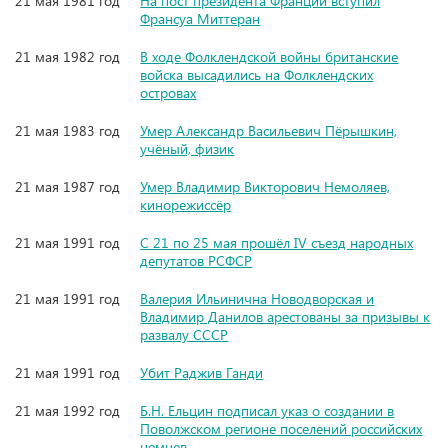
21 мая 1981 год
На пост президента Франции вступил
Франсуа Миттеран
21 мая 1982 год
В ходе Фолклендской войны британские
войска высадились на Фолклендских
островах
21 мая 1983 год
Умер Александр Васильевич Пёрышкин,
учёный, физик
21 мая 1987 год
Умер Владимир Викторович Немоляев,
кинорежиссёр
21 мая 1991 год
С 21 по 25 мая прошёл IV съезд народных
депутатов РСФСР
21 мая 1991 год
Валерия Ильинична Новодворская и
Владимир Данилов арестованы за призывы к
развалу СССР
21 мая 1991 год
Убит Раджив Ганди
21 мая 1992 год
Б.Н. Ельцин подписал указ о создании в
Поволжском регионе поселений российских
немцев