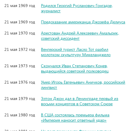
21 мая 1969 год
Родился Георгий Русланович Гонгадзе,
журналист
21 мая 1969 год
Предсказание американца Джозефа Делиуса
21 мая 1970 год
Арестован Андрей Алексеевич Амальрик,
советский диссидент
21 мая 1972 год
Венгерский турист Ласло Тот разбил
молотком скульптуру Микеланджело
21 мая 1973 год
Скончался Иван Степанович Конев,
выдающийся советский полководец
21 мая 1976 год
Умер Игорь Евгеньевич Аничков, российский
лингвист
21 мая 1979 год
Элтон Джон дал в Ленинграде первый из
восьми концертов в Советском Союзе
21 мая 1980 год
В США состоялась премьера фильма
«Империя наносит ответный удар»