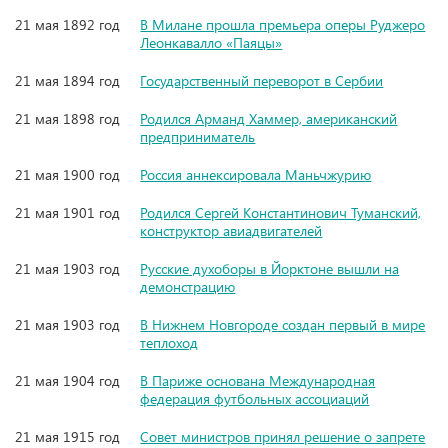
21 мая 1892 год
В Милане прошла премьера оперы Руджеро
Леонкавалло «Паяцы»
21 мая 1894 год
Государственный переворот в Сербии
21 мая 1898 год
Родился Арманд Хаммер, американский
предприниматель
21 мая 1900 год
Россия аннексировала Маньчжурию
21 мая 1901 год
Родился Сергей Константинович Туманский,
конструктор авиадвигателей
21 мая 1903 год
Русские духоборы в Йорктоне вышли на
демонстрацию
21 мая 1903 год
В Нижнем Новгороде создан первый в мире
теплоход
21 мая 1904 год
В Париже основана Международная
федерация футбольных ассоциаций
21 мая 1915 год
Совет министров принял решение о запрете