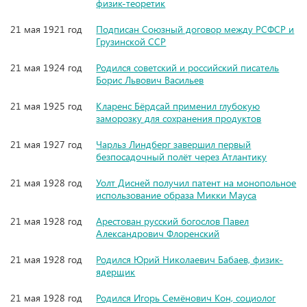
физик-теоретик
21 мая 1921 год
Подписан Союзный договор между РСФСР и
Грузинской ССР
21 мая 1924 год
Родился советский и российский писатель
Борис Львович Васильев
21 мая 1925 год
Кларенс Бёрдсай применил глубокую
заморозку для сохранения продуктов
21 мая 1927 год
Чарльз Линдберг завершил первый
безпосадочный полёт через Атлантику
21 мая 1928 год
Уолт Дисней получил патент на монопольное
использование образа Микки Мауса
21 мая 1928 год
Арестован русский богослов Павел
Александрович Флоренский
21 мая 1928 год
Родился Юрий Николаевич Бабаев, физик-
ядерщик
21 мая 1928 год
Родился Игорь Семёнович Кон, социолог