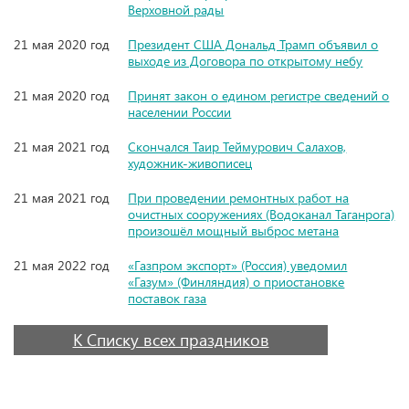
Верховной рады
21 мая 2020 год
Президент США Дональд Трамп объявил о
выходе из Договора по открытому небу
21 мая 2020 год
Принят закон о едином регистре сведений о
населении России
21 мая 2021 год
Скончался Таир Теймурович Салахов,
художник-живописец
21 мая 2021 год
При проведении ремонтных работ на
очистных сооружениях (Водоканал Таганрога)
произошёл мощный выброс метана
21 мая 2022 год
«Газпром экспорт» (Россия) уведомил
«Газум» (Финляндия) о приостановке
поставок газа
К Списку всех праздников