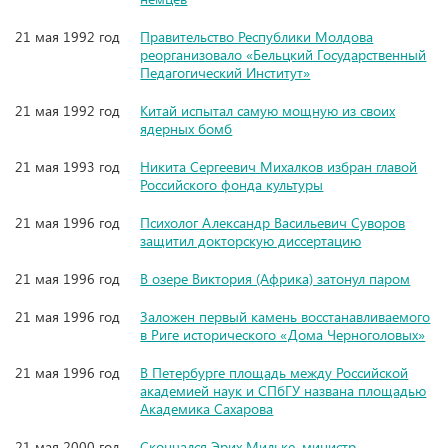
21 мая 1992 год
Правительство Республики Молдова
реорганизовало «Бельцкий Государственный
Педагогический Институт»
21 мая 1992 год
Китай испытал самую мощную из своих
ядерных бомб
21 мая 1993 год
Никита Сергеевич Михалков избран главой
Российского фонда культуры
21 мая 1996 год
Психолог Александр Васильевич Суворов
защитил докторскую диссертацию
21 мая 1996 год
В озере Виктория (Африка) затонул паром
21 мая 1996 год
Заложен первый камень восстанавливаемого
в Риге исторического «Дома Черноголовых»
21 мая 1996 год
В Петербурге площадь между Российской
академией наук и СПбГУ названа площадью
Академика Сахарова
21 мая 2000 год
Скончался Эрих Мильке, министр