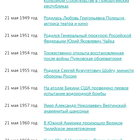
колхозном строительстве в Прибалтийских
республиках
21 мая 1949 год
Родилась Любовь Григорьевна Полищук,
актриса театра и кино
21 мая 1951 год
Родился Генеральный прокурор Российской
Федерации Юрий Яковлевич Чайка
21 мая 1954 год
Торжественно открыта восстановленная
после войны Пулковская обсерватория
21 мая 1955 год
Родился Сергей Кужугетович Шойгу, министр
обороны России
21 мая 1956 год
На атолле Бикини США проведено первое
испытание водородной бомбы
21 мая 1957 год
Умер Александр Николаевич Вертинский,
знаменитый шансонье
21 мая 1960 год
В Южной Америке произошло Великое
Чилийское землетрясение