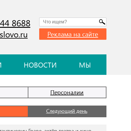
744 8688
slovo.ru
Реклама на сайте
И
НОВОСТИ
МЫ
Персоналии
Следующий день
антинович Граве, актёр театра и кино