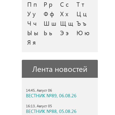
П п
Р р
С с
Т т
У у
Ф ф
Х х
Ц ц
Ч ч
Ш ш
Щ щ
Ъ ъ
Ы ы
Ь ь
Э э
Ю ю
Я я
Лента новостей
14:45, Август 06
ВЕСТНИК №89, 06.08.26
16:13, Август 05
ВЕСТНИК №88, 05.08.26