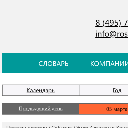
8 (495) 
info@ros
СЛОВАРЬ
КОМПАНИ
Календарь
Год
Предыдущий день
Новости истории
События
Умер Александр Конст