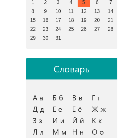
1
2
3
4
5
6
7
8
9
10
11
12
13
14
15
16
17
18
19
20
21
22
23
24
25
26
27
28
29
30
31
Словарь
А а
Б б
В в
Г г
Д д
Е е
Ё ё
Ж ж
З з
И и
Й й
К к
Л л
М м
Н н
О о