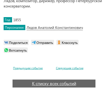
Лядов, композитор, дирижёр, профессор Петербургской
консерватории.
Год:
1855
Персоналии:
Лядов Анатолий Константинович
Поделиться
Отправить
Класснуть
Вотсапнуть
Предыдущее событие
Следующее событие
К списку всех событий