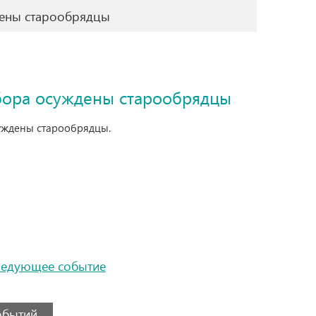
дены старообрядцы
бора осуждены старообрядцы
суждены старообрядцы.
ледующее событие
событий