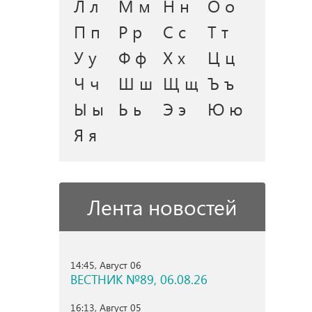
Л л
М м
Н н
О о
П п
Р р
С с
Т т
У у
Ф ф
Х х
Ц ц
Ч ч
Ш ш
Щ щ
Ъ ъ
Ы ы
Ь ь
Э э
Ю ю
Я я
Лента новостей
14:45, Август 06
ВЕСТНИК №89, 06.08.26
16:13, Август 05