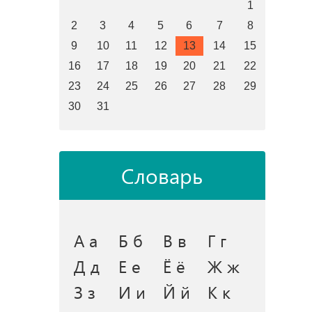
1
2
3
4
5
6
7
8
9
10
11
12
13
14
15
16
17
18
19
20
21
22
23
24
25
26
27
28
29
30
31
Словарь
А а
Б б
В в
Г г
Д д
Е е
Ё ё
Ж ж
З з
И и
Й й
К к