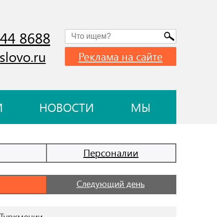
744 8688
slovo.ru
Реклама на сайте
И
НОВОСТИ
МЫ
Персоналии
Следующий день
 Туркмении