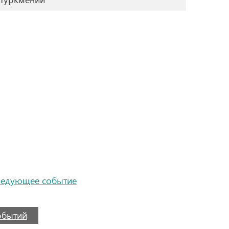
ледующее событие
событий