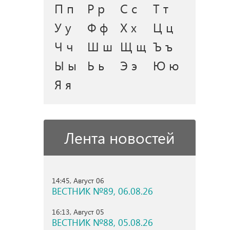
П п
Р р
С с
Т т
У у
Ф ф
Х х
Ц ц
Ч ч
Ш ш
Щ щ
Ъ ъ
Ы ы
Ь ь
Э э
Ю ю
Я я
Лента новостей
14:45, Август 06
ВЕСТНИК №89, 06.08.26
16:13, Август 05
ВЕСТНИК №88, 05.08.26