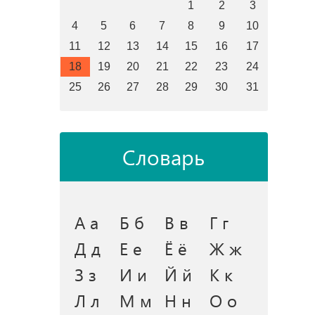
1
2
3
4
5
6
7
8
9
10
11
12
13
14
15
16
17
18
19
20
21
22
23
24
25
26
27
28
29
30
31
Словарь
А а
Б б
В в
Г г
Д д
Е е
Ё ё
Ж ж
З з
И и
Й й
К к
Л л
М м
Н н
О о