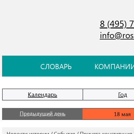
8 (495) 
info@ros
СЛОВАРЬ
КОМПАНИ
Календарь
Год
Предыдущий день
Новости истории
События
Принята конституция