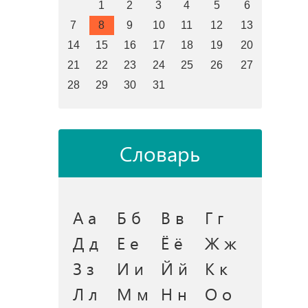
1
2
3
4
5
6
7
8
9
10
11
12
13
14
15
16
17
18
19
20
21
22
23
24
25
26
27
28
29
30
31
Словарь
А а
Б б
В в
Г г
Д д
Е е
Ё ё
Ж ж
З з
И и
Й й
К к
Л л
М м
Н н
О о