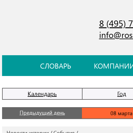
8 (495) 
info@ros
СЛОВАРЬ
КОМПАНИ
Календарь
Год
Предыдущий день
Новости истории
События