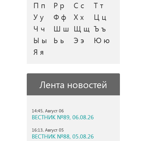
П п
Р р
С с
Т т
У у
Ф ф
Х х
Ц ц
Ч ч
Ш ш
Щ щ
Ъ ъ
Ы ы
Ь ь
Э э
Ю ю
Я я
Лента новостей
14:45, Август 06
ВЕСТНИК №89, 06.08.26
16:13, Август 05
ВЕСТНИК №88, 05.08.26