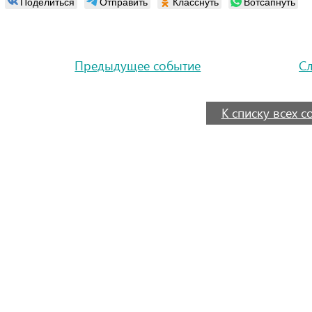
Поделиться
Отправить
Класснуть
Вотсапнуть
Предыдущее событие
С
К списку всех 