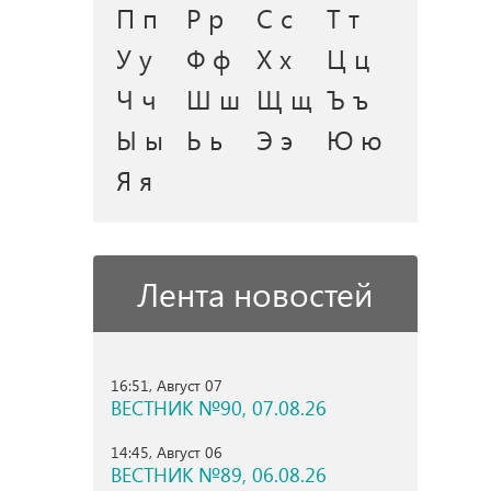
П п
Р р
С с
Т т
У у
Ф ф
Х х
Ц ц
Ч ч
Ш ш
Щ щ
Ъ ъ
Ы ы
Ь ь
Э э
Ю ю
Я я
Лента новостей
16:51, Август 07
ВЕСТНИК №90, 07.08.26
14:45, Август 06
ВЕСТНИК №89, 06.08.26