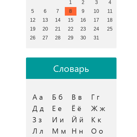
1
2
3
4
5
6
7
8
9
10
11
12
13
14
15
16
17
18
19
20
21
22
23
24
25
26
27
28
29
30
31
Словарь
А а
Б б
В в
Г г
Д д
Е е
Ё ё
Ж ж
З з
И и
Й й
К к
Л л
М м
Н н
О о