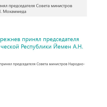
инял председателя Совета министров
Н. Мохаммеда
Брежнев принял председателя
ческой Республики Йемен А.Н.
в принял председателя Совета министров Народно-