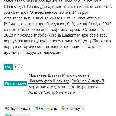
запечатлевшая многонациональную семью кузнеца
Шаахмада Шамахмудова, приютившего и воспитавшего в
года Великой Отечественной войны 14 сирот,
установлена в Ташкенте 26 мая 1982 г. (скульптор Д.
Рябичев, архитекторы Л. Адамов, С. Адылов). Увы!, в 2008
г. памятник перенесён на окраину города. Однако 9 мая
2018 г. президент Узбекистана Шавкат Мирзиёев вновь
вернул памятник уникальному подвигу в центр Ташкента,
вернув историческое название площади – «Халқлар
дўстлиги» («Дружбы народов»).
Год:
1982
Мирзиёев Шавкат Миромонович
Шамахмудов Шаахмед
Рябичев Дмитрий
Персоналии:
Борисович
Адамов Леон Тигранович
Адылов Сабир Рахимович
Поделиться
Отправить
Класснуть