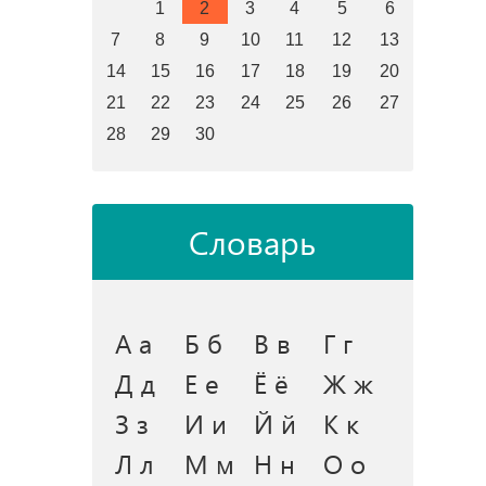
1
2
3
4
5
6
7
8
9
10
11
12
13
14
15
16
17
18
19
20
21
22
23
24
25
26
27
28
29
30
Словарь
А а
Б б
В в
Г г
Д д
Е е
Ё ё
Ж ж
З з
И и
Й й
К к
Л л
М м
Н н
О о