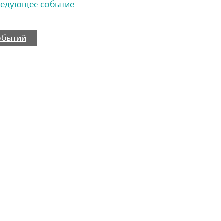
ледующее событие
событий