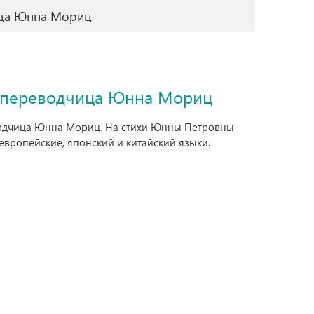
чица Юнна Мориц
 и переводчица Юнна Мориц
реводчица Юнна Мориц. На стихи Юнны Петровны
вропейские, японский и китайский языки.