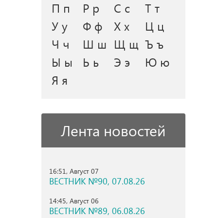
П п
Р р
С с
Т т
У у
Ф ф
Х х
Ц ц
Ч ч
Ш ш
Щ щ
Ъ ъ
Ы ы
Ь ь
Э э
Ю ю
Я я
Лента новостей
16:51, Август 07
ВЕСТНИК №90, 07.08.26
14:45, Август 06
ВЕСТНИК №89, 06.08.26