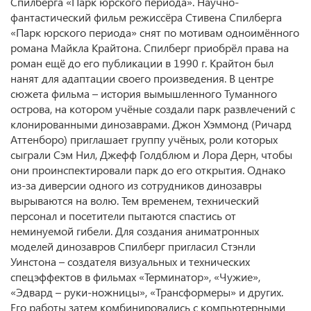
Спилберга «Парк юрского периода». Научно-
фантастический фильм режиссёра Стивена Спилберга
«Парк юрского периода» снят по мотивам одноимённого
романа Майкла Крайтона. Спилберг приобрёл права на
роман ещё до его публикации в 1990 г. Крайтон был
нанят для адаптации своего произведения. В центре
сюжета фильма – история вымышленного Туманного
острова, на котором учёные создали парк развлечений с
клонированными динозаврами. Джон Хэммонд (Ричард
Аттенборо) приглашает группу учёных, роли которых
сыграли Сэм Нил, Джефф Голдблюм и Лора Дерн, чтобы
они проинспектировали парк до его открытия. Однако
из-за диверсии одного из сотрудников динозавры
вырываются на волю. Тем временем, технический
персонал и посетители пытаются спастись от
неминуемой гибели. Для создания аниматронных
моделей динозавров Спилберг пригласил Стэнли
Уинстона – создателя визуальных и технических
спецэффектов в фильмах «Терминатор», «Чужие»,
«Эдвард – руки-ножницы», «Трансформеры» и других.
Его работы затем комбинировались с компьютерными