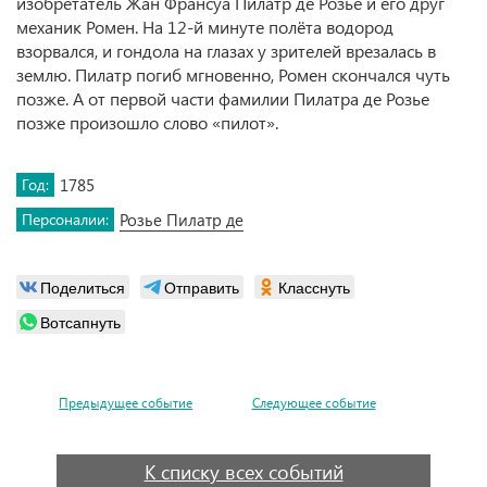
изобретатель Жан Франсуа Пилатр де Розье и его друг
механик Ромен. На 12-й минуте полёта водород
взорвался, и гондола на глазах у зрителей врезалась в
землю. Пилатр погиб мгновенно, Ромен скончался чуть
позже. А от первой части фамилии Пилатра де Розье
позже произошло слово «пилот».
Год:
1785
Персоналии:
Розье Пилатр де
Поделиться
Отправить
Класснуть
Вотсапнуть
Предыдущее событие
Следующее событие
К списку всех событий