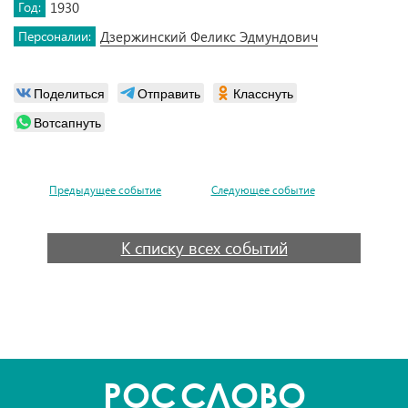
Год:
1930
Персоналии:
Дзержинский Феликс Эдмундович
Поделиться
Отправить
Класснуть
Вотсапнуть
Предыдущее событие
Следующее событие
К списку всех событий
POC
СЛОВО