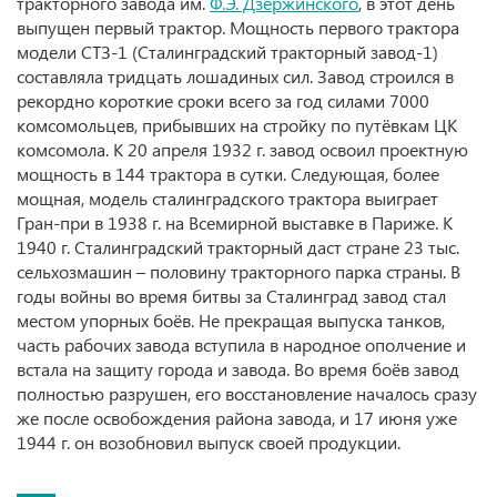
тракторного завода им.
Ф.Э. Дзержинского
, в этот день
выпущен первый трактор. Мощность первого трактора
модели СТЗ-1 (Сталинградский тракторный завод-1)
составляла тридцать лошадиных сил. Завод строился в
рекордно короткие сроки всего за год силами 7000
комсомольцев, прибывших на стройку по путёвкам ЦК
комсомола. К 20 апреля 1932 г. завод освоил проектную
мощность в 144 трактора в сутки. Следующая, более
мощная, модель сталинградского трактора выиграет
Гран-при в 1938 г. на Всемирной выставке в Париже. К
1940 г. Сталинградский тракторный даст стране 23 тыс.
сельхозмашин – половину тракторного парка страны. В
годы войны во время битвы за Сталинград завод стал
местом упорных боёв. Не прекращая выпуска танков,
часть рабочих завода вступила в народное ополчение и
встала на защиту города и завода. Во время боёв завод
полностью разрушен, его восстановление началось сразу
же после освобождения района завода, и 17 июня уже
1944 г. он возобновил выпуск своей продукции.