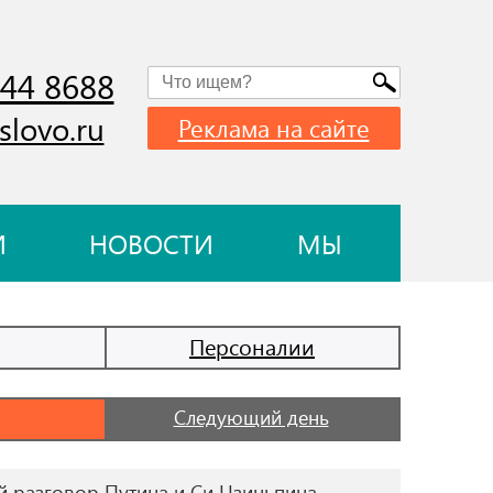
744 8688
slovo.ru
Реклама на сайте
И
НОВОСТИ
МЫ
Персоналии
Следующий день
й разговор Путина и Си Цзиньпина