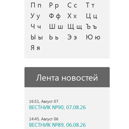
П п
Р р
С с
Т т
У у
Ф ф
Х х
Ц ц
Ч ч
Ш ш
Щ щ
Ъ ъ
Ы ы
Ь ь
Э э
Ю ю
Я я
Лента новостей
16:51, Август 07
ВЕСТНИК №90, 07.08.26
14:45, Август 06
ВЕСТНИК №89, 06.08.26