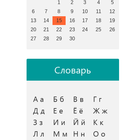
1
2
3
4
5
6
7
8
9
10
11
12
13
14
15
16
17
18
19
20
21
22
23
24
25
26
27
28
29
30
Словарь
А а
Б б
В в
Г г
Д д
Е е
Ё ё
Ж ж
З з
И и
Й й
К к
Л л
М м
Н н
О о