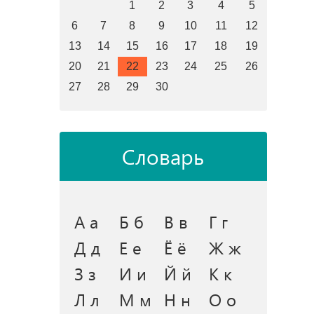
1
2
3
4
5
6
7
8
9
10
11
12
13
14
15
16
17
18
19
20
21
22
23
24
25
26
27
28
29
30
Словарь
А а
Б б
В в
Г г
Д д
Е е
Ё ё
Ж ж
З з
И и
Й й
К к
Л л
М м
Н н
О о