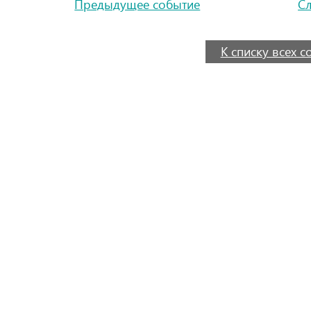
Предыдущее событие
С
К списку всех 