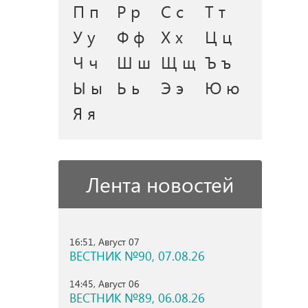
П п
Р р
С с
Т т
У у
Ф ф
Х х
Ц ц
Ч ч
Ш ш
Щ щ
Ъ ъ
Ы ы
Ь ь
Э э
Ю ю
Я я
Лента новостей
16:51, Август 07
ВЕСТНИК №90, 07.08.26
14:45, Август 06
ВЕСТНИК №89, 06.08.26