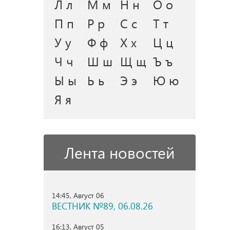
Л л
М м
Н н
О о
П п
Р р
С с
Т т
У у
Ф ф
Х х
Ц ц
Ч ч
Ш ш
Щ щ
Ъ ъ
Ы ы
Ь ь
Э э
Ю ю
Я я
Лента новостей
14:45, Август 06
ВЕСТНИК №89, 06.08.26
16:13, Август 05