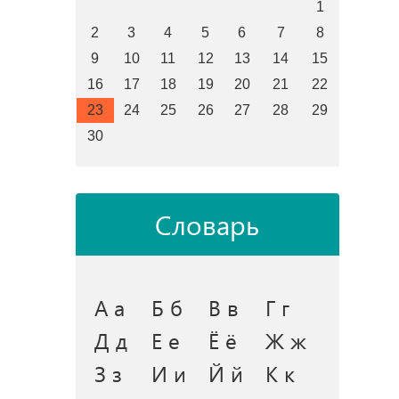
1
2
3
4
5
6
7
8
9
10
11
12
13
14
15
16
17
18
19
20
21
22
23
24
25
26
27
28
29
30
Словарь
А а
Б б
В в
Г г
Д д
Е е
Ё ё
Ж ж
З з
И и
Й й
К к