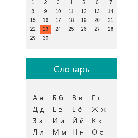
1
2
3
4
5
6
7
8
9
10
11
12
13
14
15
16
17
18
19
20
21
22
23
24
25
26
27
28
29
30
Словарь
А а
Б б
В в
Г г
Д д
Е е
Ё ё
Ж ж
З з
И и
Й й
К к
Л л
М м
Н н
О о