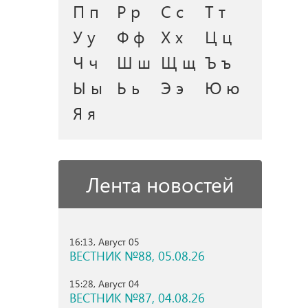
П п
Р р
С с
Т т
У у
Ф ф
Х х
Ц ц
Ч ч
Ш ш
Щ щ
Ъ ъ
Ы ы
Ь ь
Э э
Ю ю
Я я
Лента новостей
16:13, Август 05
ВЕСТНИК №88, 05.08.26
15:28, Август 04
ВЕСТНИК №87, 04.08.26