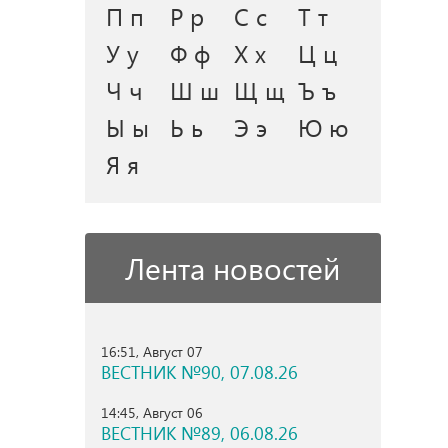
П п
Р р
С с
Т т
У у
Ф ф
Х х
Ц ц
Ч ч
Ш ш
Щ щ
Ъ ъ
Ы ы
Ь ь
Э э
Ю ю
Я я
Лента новостей
16:51, Август 07
ВЕСТНИК №90, 07.08.26
14:45, Август 06
ВЕСТНИК №89, 06.08.26