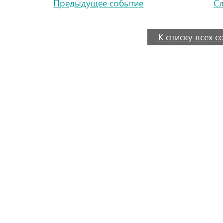
Предыдущее событие
С
К списку всех 