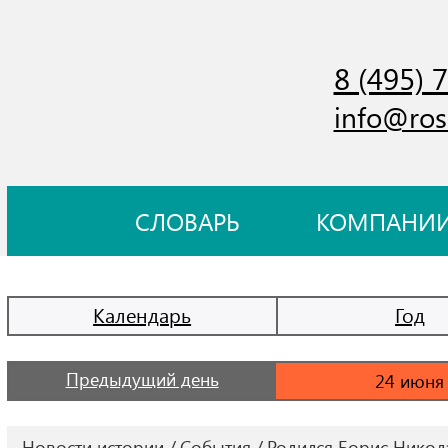
8 (495) 
info@ros
СЛОВАРЬ
КОМПАНИ
Календарь
Год
Предыдущий день
Новости истории
События
Родился Борис Никола