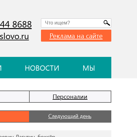
744 8688
slovo.ru
Реклама на сайте
И
НОВОСТИ
МЫ
Персоналии
Следующий день
евич Лагутин, боксёр