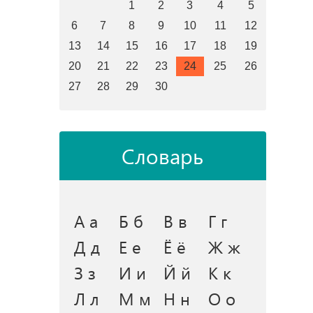
1
2
3
4
5
6
7
8
9
10
11
12
13
14
15
16
17
18
19
20
21
22
23
24
25
26
27
28
29
30
Словарь
А а
Б б
В в
Г г
Д д
Е е
Ё ё
Ж ж
З з
И и
Й й
К к
Л л
М м
Н н
О о