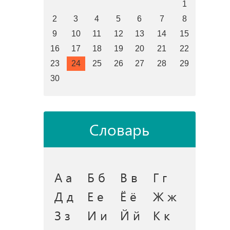
1
2
3
4
5
6
7
8
9
10
11
12
13
14
15
16
17
18
19
20
21
22
23
24
25
26
27
28
29
30
Словарь
А а
Б б
В в
Г г
Д д
Е е
Ё ё
Ж ж
З з
И и
Й й
К к