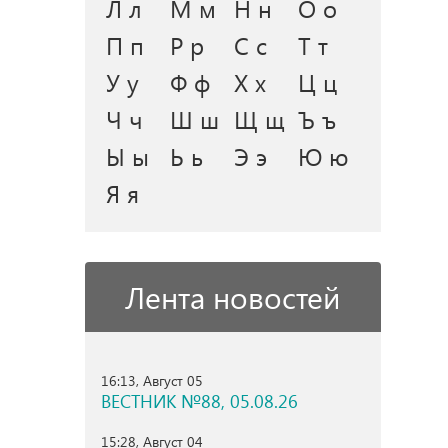
Л л
М м
Н н
О о
П п
Р р
С с
Т т
У у
Ф ф
Х х
Ц ц
Ч ч
Ш ш
Щ щ
Ъ ъ
Ы ы
Ь ь
Э э
Ю ю
Я я
Лента новостей
16:13, Август 05
ВЕСТНИК №88, 05.08.26
15:28, Август 04