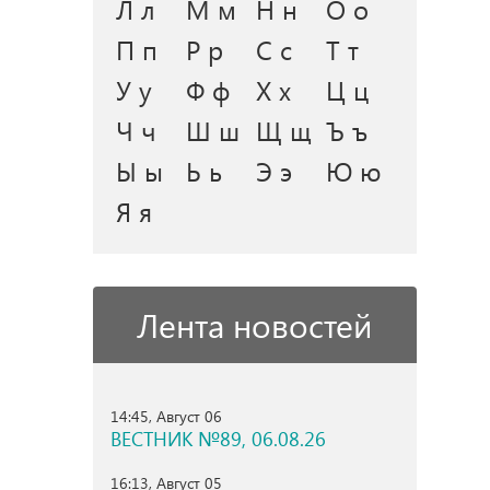
Л л
М м
Н н
О о
П п
Р р
С с
Т т
У у
Ф ф
Х х
Ц ц
Ч ч
Ш ш
Щ щ
Ъ ъ
Ы ы
Ь ь
Э э
Ю ю
Я я
Лента новостей
14:45, Август 06
ВЕСТНИК №89, 06.08.26
16:13, Август 05