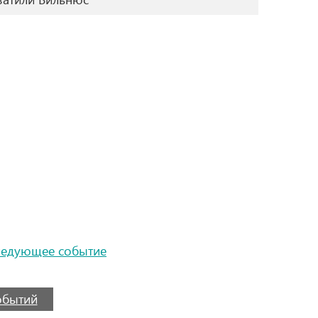
ледующее событие
событий