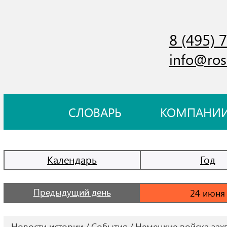
8 (495) 
info@ros
СЛОВАРЬ
КОМПАНИ
Календарь
Год
Предыдущий день
Новости истории
События
Немецкие войска зах