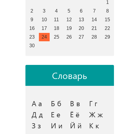
1
2
3
4
5
6
7
8
9
10
11
12
13
14
15
16
17
18
19
20
21
22
23
24
25
26
27
28
29
30
Словарь
А а
Б б
В в
Г г
Д д
Е е
Ё ё
Ж ж
З з
И и
Й й
К к