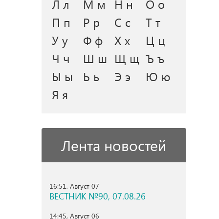
Л л
М м
Н н
О о
П п
Р р
С с
Т т
У у
Ф ф
Х х
Ц ц
Ч ч
Ш ш
Щ щ
Ъ ъ
Ы ы
Ь ь
Э э
Ю ю
Я я
Лента новостей
16:51, Август 07
ВЕСТНИК №90, 07.08.26
14:45, Август 06