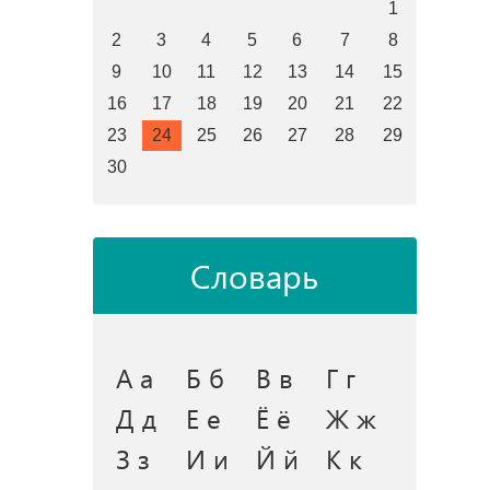
1
2
3
4
5
6
7
8
9
10
11
12
13
14
15
16
17
18
19
20
21
22
23
24
25
26
27
28
29
30
Словарь
А а
Б б
В в
Г г
Д д
Е е
Ё ё
Ж ж
З з
И и
Й й
К к