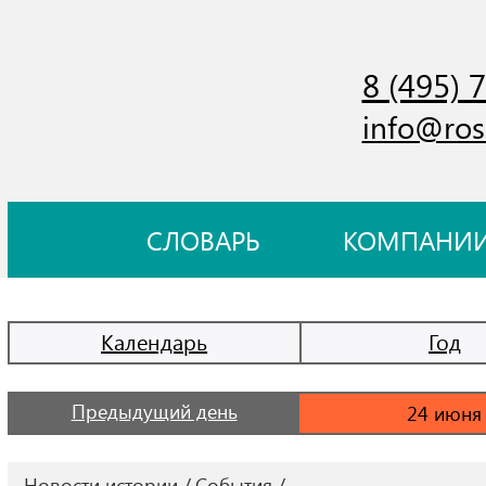
8 (495) 
info@ros
СЛОВАРЬ
КОМПАНИ
Календарь
Год
Предыдущий день
Новости истории
События