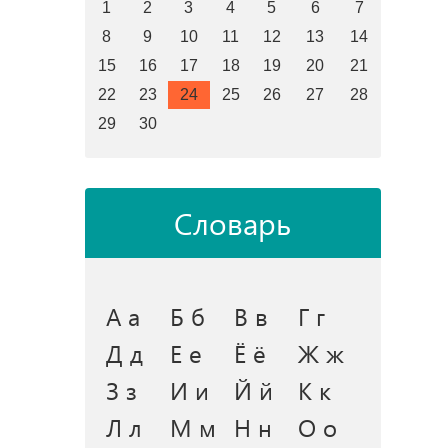
1
2
3
4
5
6
7
8
9
10
11
12
13
14
15
16
17
18
19
20
21
22
23
24
25
26
27
28
29
30
Словарь
А а
Б б
В в
Г г
Д д
Е е
Ё ё
Ж ж
З з
И и
Й й
К к
Л л
М м
Н н
О о