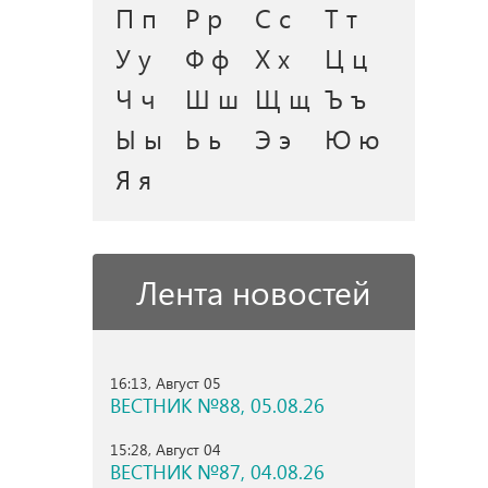
П п
Р р
С с
Т т
У у
Ф ф
Х х
Ц ц
Ч ч
Ш ш
Щ щ
Ъ ъ
Ы ы
Ь ь
Э э
Ю ю
Я я
Лента новостей
16:13, Август 05
ВЕСТНИК №88, 05.08.26
15:28, Август 04
ВЕСТНИК №87, 04.08.26