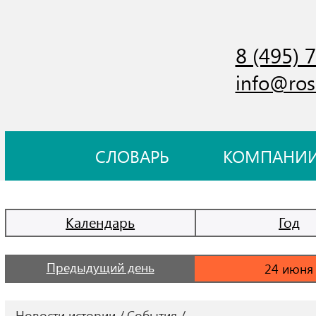
8 (495) 
info@ros
СЛОВАРЬ
КОМПАНИ
Календарь
Год
Предыдущий день
Новости истории
События