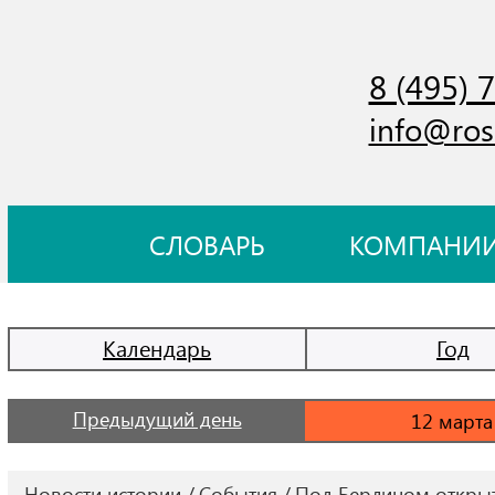
8 (495) 
info@ros
СЛОВАРЬ
КОМПАНИ
Календарь
Год
Предыдущий день
Новости истории
События
Под Берлином открыт