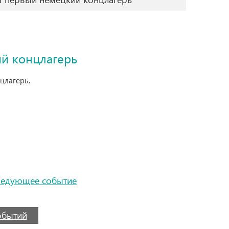
й концлагерь
цлагерь.
ледующее событие
событий