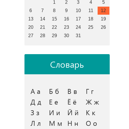
1
2
3
4
5
6
7
8
9
10
11
12
13
14
15
16
17
18
19
20
21
22
23
24
25
26
27
28
29
30
31
Словарь
А а
Б б
В в
Г г
Д д
Е е
Ё ё
Ж ж
З з
И и
Й й
К к
Л л
М м
Н н
О о