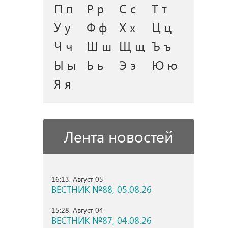
П п
Р р
С с
Т т
У у
Ф ф
Х х
Ц ц
Ч ч
Ш ш
Щ щ
Ъ ъ
Ы ы
Ь ь
Э э
Ю ю
Я я
Лента новостей
16:13, Август 05
ВЕСТНИК №88, 05.08.26
15:28, Август 04
ВЕСТНИК №87, 04.08.26