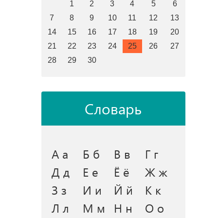
1
2
3
4
5
6
7
8
9
10
11
12
13
14
15
16
17
18
19
20
21
22
23
24
25
26
27
28
29
30
Словарь
А а
Б б
В в
Г г
Д д
Е е
Ё ё
Ж ж
З з
И и
Й й
К к
Л л
М м
Н н
О о