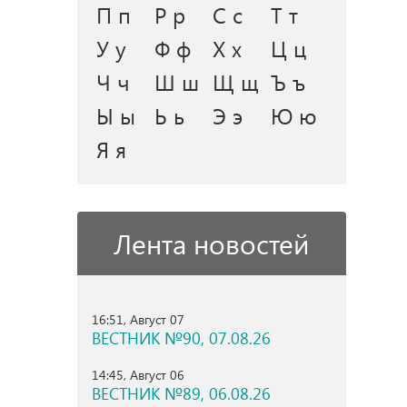
П п
Р р
С с
Т т
У у
Ф ф
Х х
Ц ц
Ч ч
Ш ш
Щ щ
Ъ ъ
Ы ы
Ь ь
Э э
Ю ю
Я я
Лента новостей
16:51, Август 07
ВЕСТНИК №90, 07.08.26
14:45, Август 06
ВЕСТНИК №89, 06.08.26