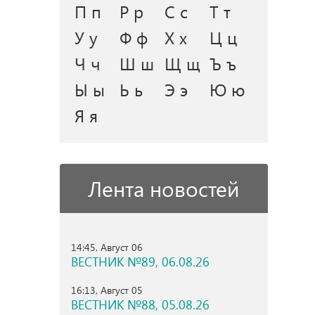
П п
Р р
С с
Т т
У у
Ф ф
Х х
Ц ц
Ч ч
Ш ш
Щ щ
Ъ ъ
Ы ы
Ь ь
Э э
Ю ю
Я я
Лента новостей
14:45, Август 06
ВЕСТНИК №89, 06.08.26
16:13, Август 05
ВЕСТНИК №88, 05.08.26