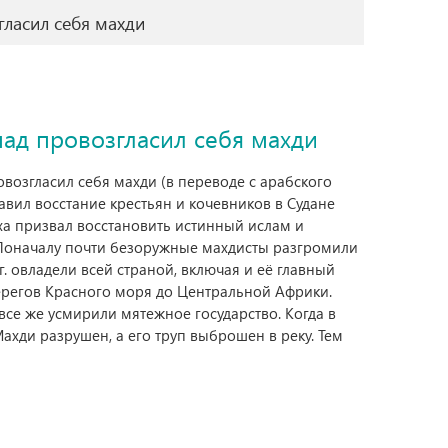
ласил себя махди
ад провозгласил себя махди
возгласил себя махди (в переводе с арабского
лавил восстание крестьян и кочевников в Судане
а призвал восстановить истинный ислам и
. Поначалу почти безоружные махдисты разгромили
г. овладели всей страной, включая и её главный
ерегов Красного моря до Центральной Африки.
 все же усмирили мятежное государство. Когда в
ахди разрушен, а его труп выброшен в реку. Тем