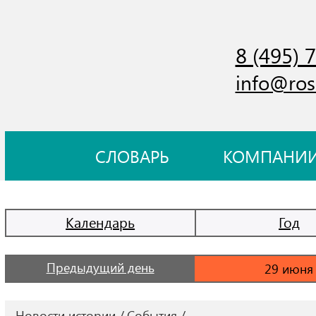
8 (495) 
info@ros
СЛОВАРЬ
КОМПАНИ
Календарь
Год
Предыдущий день
Новости истории
События