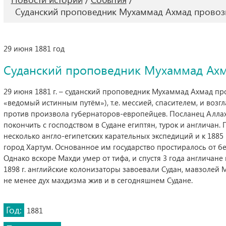
Суданский проповедник Мухаммад Ахмад провозг
29 июня 1881 год
Суданский проповедник Мухаммад Ахм
29 июня 1881 г. – суданский проповедник Мухаммад Ахмад про
«ведомый истинным путём»), т.е. мессией, спасителем, и возг
против произвола губернаторов-европейцев. Посланец Аллах
покончить с господством в Судане египтян, турок и англичан
несколько англо-египетских карательных экспедиций и к 1885 
город Хартум. Основанное им государство простиралось от б
Однако вскоре Махди умер от тифа, и спустя 3 года англичане
1898 г. английские колонизаторы завоевали Судан, мавзолей М
не менее дух махдизма жив и в сегодняшнем Судане.
Год:
1881