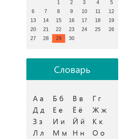
1
2
3
4
5
6
7
8
9
10
11
12
13
14
15
16
17
18
19
20
21
22
23
24
25
26
27
28
29
30
Словарь
А а
Б б
В в
Г г
Д д
Е е
Ё ё
Ж ж
З з
И и
Й й
К к
Л л
М м
Н н
О о