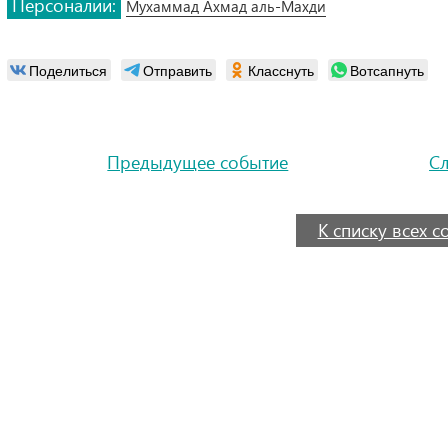
Персоналии:
Мухаммад Ахмад аль-Махди
Поделиться
Отправить
Класснуть
Вотсапнуть
Предыдущее событие
С
К списку всех 