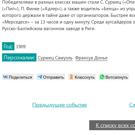
Победителями в разных классах машин стали С. Сурмец («Опел
(«Пип»), П. Финке («Адлер»), а также водитель «Бенца» из 
которого держали в тайне даже от организаторов. Быстрее вс
«Мерседесе» – за 13 часов и одну минуту. Среди аутсайдеров 
Русско-Балтийском вагонном заводе в Риге.
Год:
1909
Персоналии:
Сурмец Самуэль
Франсуа Донье
Поделиться
Отправить
Класснуть
Вотсапнуть
Предыдущее событие
С
К списку всех 