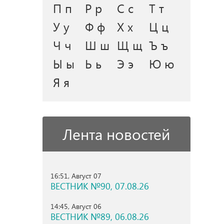
П п
Р р
С с
Т т
У у
Ф ф
Х х
Ц ц
Ч ч
Ш ш
Щ щ
Ъ ъ
Ы ы
Ь ь
Э э
Ю ю
Я я
Лента новостей
16:51, Август 07
ВЕСТНИК №90, 07.08.26
14:45, Август 06
ВЕСТНИК №89, 06.08.26