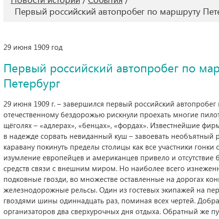
Первый российский автопробег по маршруту Пете
29 июня 1909 год
Первый российский автопробег по мар
Петербург
29 июня 1909 г. – завершился первый российский автопробег 
отечественному бездорожью рискнули проехать многие пило
щёголях – «адлерах», «бенцах», «фордах». Известнейшие фи
в надежде сорвать невиданный куш – завоевать необъятный 
каравану покинуть пределы столицы как все участники гонки 
изумление европейцев и американцев привело и отсутствие б
средств связи с внешним миром. Но наиболее всего изнеже
подковные гвозди, во множестве оставленные на дорогах ко
железнодорожные рельсы. Один из гостевых экипажей на пе
гвоздями шины одиннадцать раз, поминая всех чертей. Добра
организаторов два сверхурочных дня отдыха. Обратный же пу