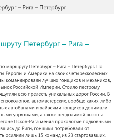
рбург – Рига – Петербург
шруту Петербург – Рига –
по маршруту Петербург – Рига – Петербург. По
ты Европы и Америки на своих четырёхколесных
рмы командировали лучших гонщиков и механиков,
рынок Российской Империи. Стоило пестрому
ощутили всю прелесть уникальных дорог России. В
ензоколонок, автомастерских, вообще каких-либо
нных автобанами и хайвеями гонщиков донимали
нными упряжками, а также неодолимой высоты
регоне Псков-Рига менял проколотые подковными
вшись до Риги, гонщики потребовали от
ть осилили лишь 15 команд из 23 стартовавших.