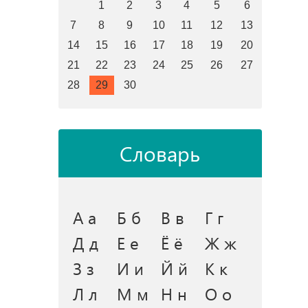
1
2
3
4
5
6
7
8
9
10
11
12
13
14
15
16
17
18
19
20
21
22
23
24
25
26
27
28
29
30
Словарь
А а
Б б
В в
Г г
Д д
Е е
Ё ё
Ж ж
З з
И и
Й й
К к
Л л
М м
Н н
О о