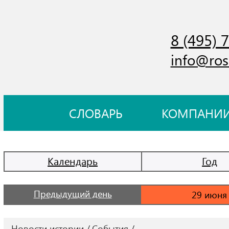
8 (495) 
info@ros
СЛОВАРЬ
КОМПАНИ
Календарь
Год
Предыдущий день
Новости истории
События