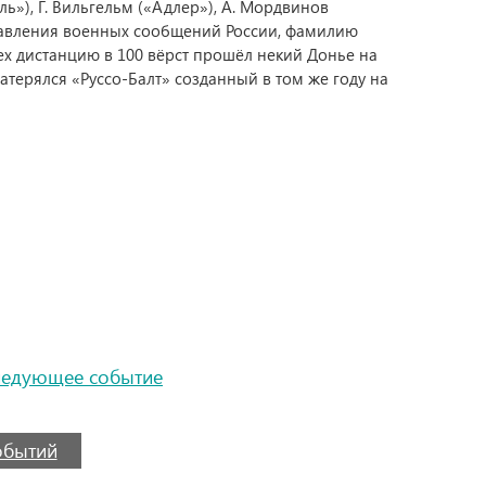
ь»), Г. Вильгельм («Адлер»), А. Мордвинов
управления военных сообщений России, фамилию
ех дистанцию в 100 вёрст прошёл некий Донье на
затерялся «Руссо-Балт» созданный в том же году на
ледующее событие
событий