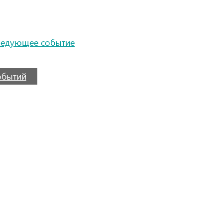
ледующее событие
событий