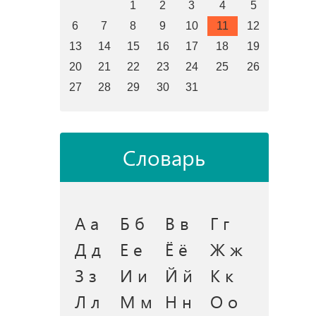
1
2
3
4
5
6
7
8
9
10
11
12
13
14
15
16
17
18
19
20
21
22
23
24
25
26
27
28
29
30
31
Словарь
А а
Б б
В в
Г г
Д д
Е е
Ё ё
Ж ж
З з
И и
Й й
К к
Л л
М м
Н н
О о