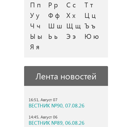
П п
Р р
С с
Т т
У у
Ф ф
Х х
Ц ц
Ч ч
Ш ш
Щ щ
Ъ ъ
Ы ы
Ь ь
Э э
Ю ю
Я я
Лента новостей
16:51, Август 07
ВЕСТНИК №90, 07.08.26
14:45, Август 06
ВЕСТНИК №89, 06.08.26