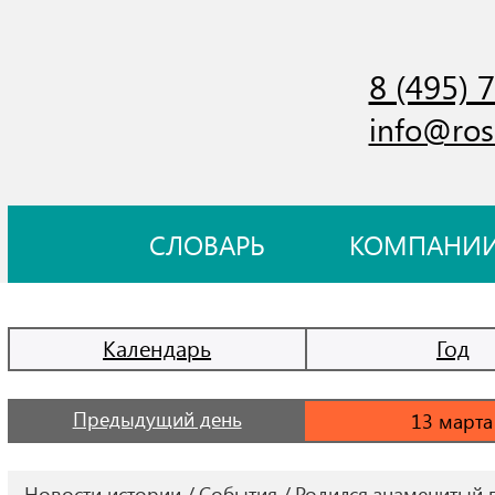
8 (495) 
info@ros
СЛОВАРЬ
КОМПАНИ
Календарь
Год
Предыдущий день
Новости истории
События
Родился знаменитый 