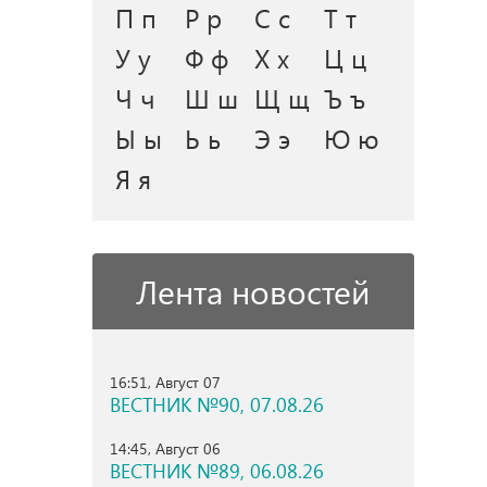
П п
Р р
С с
Т т
У у
Ф ф
Х х
Ц ц
Ч ч
Ш ш
Щ щ
Ъ ъ
Ы ы
Ь ь
Э э
Ю ю
Я я
Лента новостей
16:51, Август 07
ВЕСТНИК №90, 07.08.26
14:45, Август 06
ВЕСТНИК №89, 06.08.26