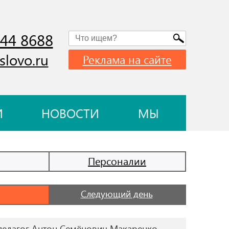
744 8688
slovo.ru
Реклама на сайте
И
НОВОСТИ
МЫ
Персоналии
Следующий день
педагог Антон Семёнович Макаренко