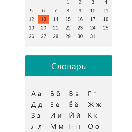
1
2
3
4
5
6
7
8
9
10
11
12
13
14
15
16
17
18
19
20
21
22
23
24
25
26
27
28
29
30
31
Словарь
А а
Б б
В в
Г г
Д д
Е е
Ё ё
Ж ж
З з
И и
Й й
К к
Л л
М м
Н н
О о