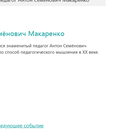
емёнович Макаренко
дился знаменитый педагог Антон Семёнович
о способ педагогического мышления в ХХ веке.
ледующее событие