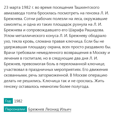
23 марта 1982 г. во время посещения Ташкентского
авиазавода толпа бросилась посмотреть на генсека Л. И.
Брежнева. Сотни рабочих полезли на леса, окружавшие
самолеты, и одна из таких площадок рухнула на Л. И.
Брежнева и сопровождавшего его Шарафа Рашидова.
Углом металлического конуса Л. И. Брежневу ободрало
ухо, текла кровь, сломана правая ключица. Если бы не
удержавшая площадку охрана, всех просто раздавило бы.
Врачи требовали немедленного возвращения в Москву и
лечения в госпитале, но в следующие два дня Л. И.
Брежнев, превозмогая боль в переломанной ключице,
участвовал в праздничных мероприятиях. Его движения
скованными, речь заторможенной. В Москве операцию
делать не решились. Ключица так и не срослась. Жить
генсеку оставалось немногим более полугода.
Год:
1982
Персоналии:
Брежнев Леонид Ильич