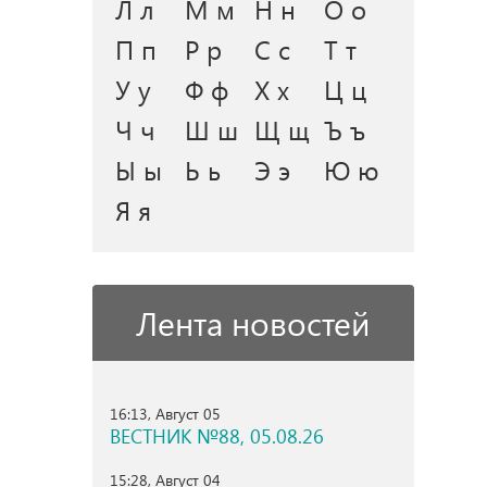
Л л
М м
Н н
О о
П п
Р р
С с
Т т
У у
Ф ф
Х х
Ц ц
Ч ч
Ш ш
Щ щ
Ъ ъ
Ы ы
Ь ь
Э э
Ю ю
Я я
Лента новостей
16:13, Август 05
ВЕСТНИК №88, 05.08.26
15:28, Август 04