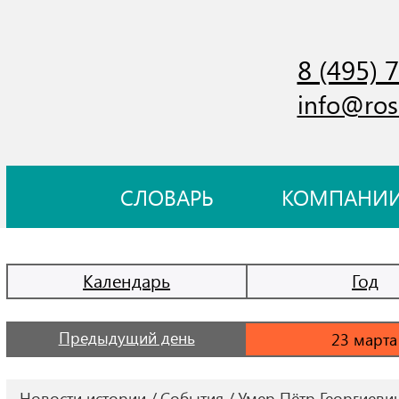
8 (495) 
info@ros
СЛОВАРЬ
КОМПАНИ
Календарь
Год
Предыдущий день
Новости истории
События
Умер Пётр Георгиеви