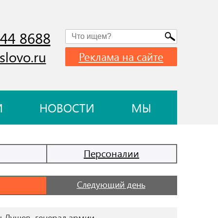
744 8688
slovo.ru
Реклама на сайте
И
НОВОСТИ
МЫ
Персоналии
Следующий день
ч Лушев, генерал армии