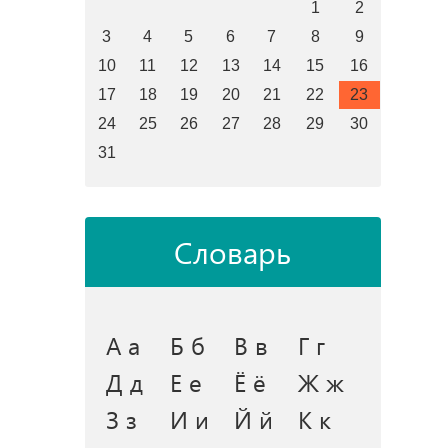
1
2
3
4
5
6
7
8
9
10
11
12
13
14
15
16
17
18
19
20
21
22
23
24
25
26
27
28
29
30
31
Словарь
А а
Б б
В в
Г г
Д д
Е е
Ё ё
Ж ж
З з
И и
Й й
К к